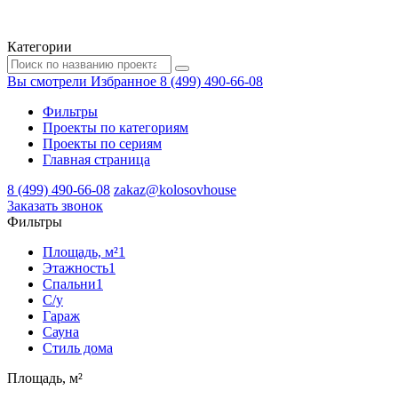
Категории
Вы смотрели
Избранное
8 (499) 490-66-08
Фильтры
Проекты по категориям
Проекты по сериям
Главная страница
8 (499) 490-66-08
zakaz@kolosovhouse
3аказать звонок
Фильтры
Площадь, м²
1
Этажность
1
Спальни
1
С/у
Гараж
Сауна
Стиль дома
Площадь, м²