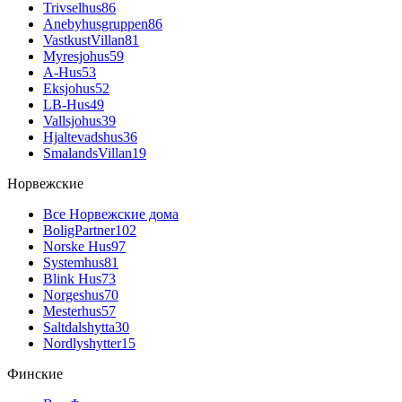
Trivselhus
86
Anebyhusgruppen
86
VastkustVillan
81
Myresjohus
59
A-Hus
53
Eksjohus
52
LB-Hus
49
Vallsjohus
39
Hjaltevadshus
36
SmalandsVillan
19
Норвежские
Все Норвежские дома
BoligPartner
102
Norske Hus
97
Systemhus
81
Blink Hus
73
Norgeshus
70
Mesterhus
57
Saltdalshytta
30
Nordlyshytter
15
Финские