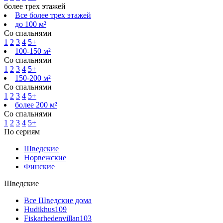
более трех этажей
Все более трех этажей
до 100 м²
Со спальнями
1
2
3
4
5+
100-150 м²
Со спальнями
1
2
3
4
5+
150-200 м²
Со спальнями
1
2
3
4
5+
более 200 м²
Со спальнями
1
2
3
4
5+
По сериям
Шведские
Норвежские
Финские
Шведские
Все Шведские дома
Hudikhus
109
Fiskarhedenvillan
103