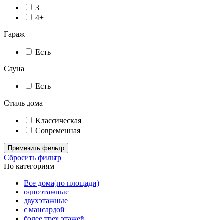
3
4+
Гараж
Есть
Сауна
Есть
Стиль дома
Классическая
Современная
Применить фильтр
Сбросить фильтр
По категориям
Все дома(по площади)
одноэтажные
двухэтажные
с мансардой
более трех этажей