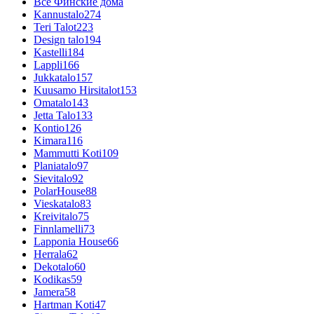
Все Финские дома
Kannustalo
274
Teri Talot
223
Design talo
194
Kastelli
184
Lappli
166
Jukkatalo
157
Kuusamo Hirsitalot
153
Omatalo
143
Jetta Talo
133
Kontio
126
Kimara
116
Mammutti Koti
109
Planiatalo
97
Sievitalo
92
PolarHouse
88
Vieskatalo
83
Kreivitalo
75
Finnlamelli
73
Lapponia House
66
Herrala
62
Dekotalo
60
Kodikas
59
Jamera
58
Hartman Koti
47