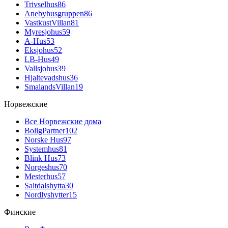
Trivselhus
86
Anebyhusgruppen
86
VastkustVillan
81
Myresjohus
59
A-Hus
53
Eksjohus
52
LB-Hus
49
Vallsjohus
39
Hjaltevadshus
36
SmalandsVillan
19
Норвежские
Все Норвежские дома
BoligPartner
102
Norske Hus
97
Systemhus
81
Blink Hus
73
Norgeshus
70
Mesterhus
57
Saltdalshytta
30
Nordlyshytter
15
Финские