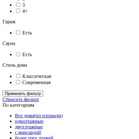
3
4+
Гараж
Есть
Сауна
Есть
Стиль дома
Классическая
Современная
Применить фильтр
Сбросить фильтр
По категориям
Все дома(по площади)
одноэтажные
двухэтажные
с мансардой
более трех этажей