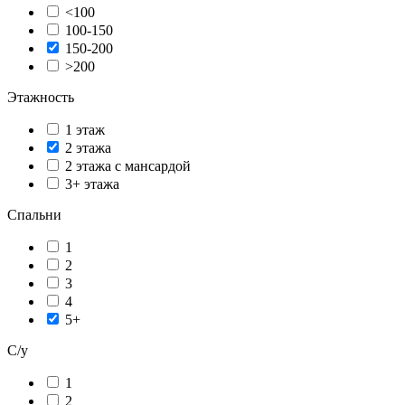
<100
100-150
150-200
>200
Этажность
1 этаж
2 этажа
2 этажа с мансардой
3+ этажа
Спальни
1
2
3
4
5+
С/у
1
2