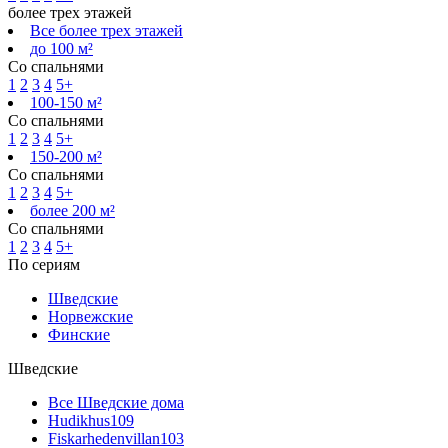
более трех этажей
Все более трех этажей
до 100 м²
Со спальнями
1
2
3
4
5+
100-150 м²
Со спальнями
1
2
3
4
5+
150-200 м²
Со спальнями
1
2
3
4
5+
более 200 м²
Со спальнями
1
2
3
4
5+
По сериям
Шведские
Норвежские
Финские
Шведские
Все Шведские дома
Hudikhus
109
Fiskarhedenvillan
103