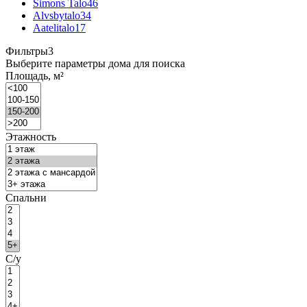
Simons Talo
46
Alvsbytalo
34
Aatelitalo
17
Фильтры
3
Выберите параметры дома для поиска
Площадь, м²
Этажность
Спальни
С/у