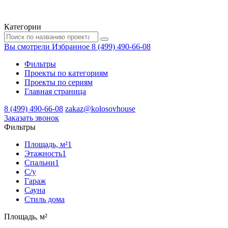
Категории
Вы смотрели
Избранное
8 (499) 490-66-08
Фильтры
Проекты по категориям
Проекты по сериям
Главная страница
8 (499) 490-66-08
zakaz@kolosovhouse
3аказать звонок
Фильтры
Площадь, м²
1
Этажность
1
Спальни
1
С/у
Гараж
Сауна
Стиль дома
Площадь, м²