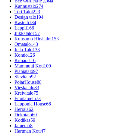
Все Финские дома
Kannustalo
274
Teri Talot
223
Design talo
194
Kastelli
184
Lappli
166
Jukkatalo
157
Kuusamo Hirsitalot
153
Omatalo
143
Jetta Talo
133
Kontio
126
Kimara
116
Mammutti Koti
109
Planiatalo
97
Sievitalo
92
PolarHouse
88
Vieskatalo
83
Kreivitalo
75
Finnlamelli
73
Lapponia House
66
Herrala
62
Dekotalo
60
Kodikas
59
Jamera
58
Hartman Koti
47