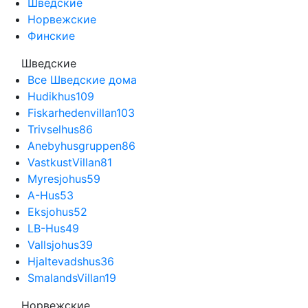
Шведские
Норвежские
Финские
Шведские
Все Шведские дома
Hudikhus
109
Fiskarhedenvillan
103
Trivselhus
86
Anebyhusgruppen
86
VastkustVillan
81
Myresjohus
59
A-Hus
53
Eksjohus
52
LB-Hus
49
Vallsjohus
39
Hjaltevadshus
36
SmalandsVillan
19
Норвежские