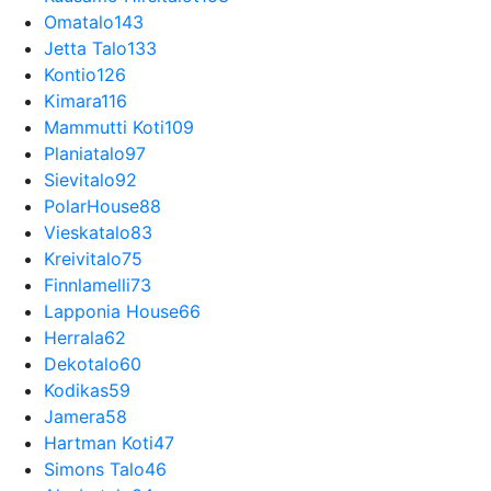
Omatalo
143
Jetta Talo
133
Kontio
126
Kimara
116
Mammutti Koti
109
Planiatalo
97
Sievitalo
92
PolarHouse
88
Vieskatalo
83
Kreivitalo
75
Finnlamelli
73
Lapponia House
66
Herrala
62
Dekotalo
60
Kodikas
59
Jamera
58
Hartman Koti
47
Simons Talo
46