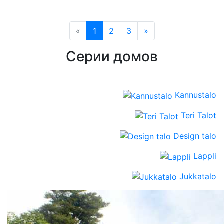
«
1
2
3
»
Серии домов
Kannustalo
Teri Talot
Design talo
Lappli
Jukkatalo