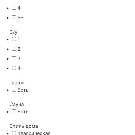
4
5+
С/у
1
2
3
4+
Гараж
Есть
Сауна
Есть
Стиль дома
Классическая