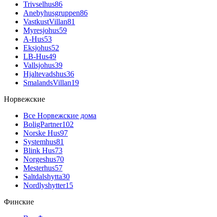
Trivselhus
86
Anebyhusgruppen
86
VastkustVillan
81
Myresjohus
59
A-Hus
53
Eksjohus
52
LB-Hus
49
Vallsjohus
39
Hjaltevadshus
36
SmalandsVillan
19
Норвежские
Все Норвежские дома
BoligPartner
102
Norske Hus
97
Systemhus
81
Blink Hus
73
Norgeshus
70
Mesterhus
57
Saltdalshytta
30
Nordlyshytter
15
Финские