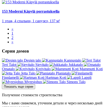
153 Moderni Käpylä porrastuksella
1 этаж, 4 спальни, 1 санузел, 137 м²
«
1
2
»
Серии домов
Design talo
Kannustalo
Teri Talot
Sievitalo
Jukkatalo
Omatalo
Kreivitalo
Mammutti Koti
Jetta Talo
Planiatalo
Finnlamelli
Hartman Koti
Lappli
Myresjohus
Simons Talo
Показать еще серии
Получение стоимости строительства
Мы с вами свяжемся, уточним детали и через несколько дней