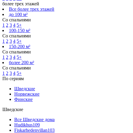
более трех этажей
Все более трех этажей
до 100 м²
Со спальнями
1
2
3
4
5+
100-150 м²
Со спальнями
1
2
3
4
5+
150-200 м²
Со спальнями
1
2
3
4
5+
более 200 м²
Со спальнями
1
2
3
4
5+
По сериям
Шведские
Норвежские
Финские
Шведские
Все Шведские дома
Hudikhus
109
Fiskarhedenvillan
103