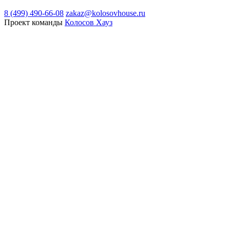
8 (499) 490-66-08
zakaz@kolosovhouse.ru
Проект команды
Колосов Хауз