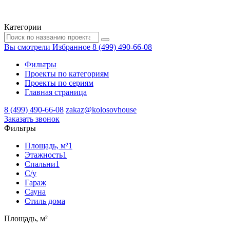
Категории
Вы смотрели
Избранное
8 (499) 490-66-08
Фильтры
Проекты по категориям
Проекты по сериям
Главная страница
8 (499) 490-66-08
zakaz@kolosovhouse
3аказать звонок
Фильтры
Площадь, м²
1
Этажность
1
Спальни
1
С/у
Гараж
Сауна
Стиль дома
Площадь, м²