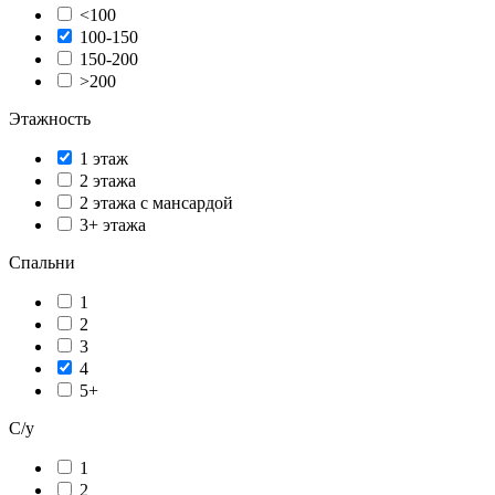
<100
100-150
150-200
>200
Этажность
1 этаж
2 этажа
2 этажа с мансардой
3+ этажа
Спальни
1
2
3
4
5+
С/у
1
2