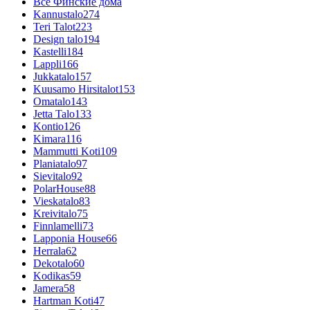
Все Финские дома
Kannustalo
274
Teri Talot
223
Design talo
194
Kastelli
184
Lappli
166
Jukkatalo
157
Kuusamo Hirsitalot
153
Omatalo
143
Jetta Talo
133
Kontio
126
Kimara
116
Mammutti Koti
109
Planiatalo
97
Sievitalo
92
PolarHouse
88
Vieskatalo
83
Kreivitalo
75
Finnlamelli
73
Lapponia House
66
Herrala
62
Dekotalo
60
Kodikas
59
Jamera
58
Hartman Koti
47