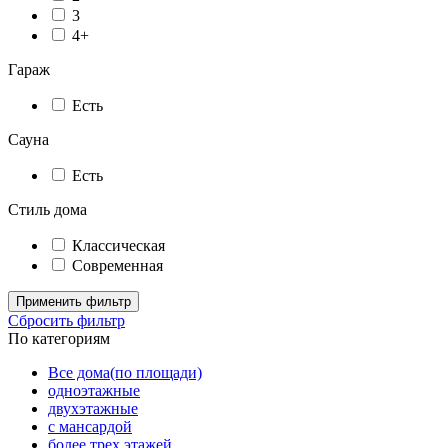
3
4+
Гараж
Есть
Сауна
Есть
Стиль дома
Классическая
Современная
Применить фильтр
Сбросить фильтр
По категориям
Все дома(по площади)
одноэтажные
двухэтажные
с мансардой
более трех этажей