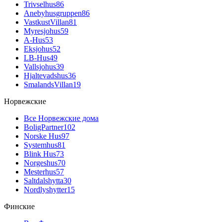
Trivselhus
86
Anebyhusgruppen
86
VastkustVillan
81
Myresjohus
59
A-Hus
53
Eksjohus
52
LB-Hus
49
Vallsjohus
39
Hjaltevadshus
36
SmalandsVillan
19
Норвежские
Все Норвежские дома
BoligPartner
102
Norske Hus
97
Systemhus
81
Blink Hus
73
Norgeshus
70
Mesterhus
57
Saltdalshytta
30
Nordlyshytter
15
Финские