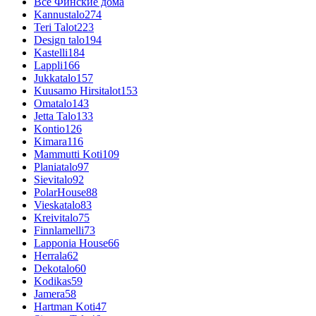
Все Финские дома
Kannustalo
274
Teri Talot
223
Design talo
194
Kastelli
184
Lappli
166
Jukkatalo
157
Kuusamo Hirsitalot
153
Omatalo
143
Jetta Talo
133
Kontio
126
Kimara
116
Mammutti Koti
109
Planiatalo
97
Sievitalo
92
PolarHouse
88
Vieskatalo
83
Kreivitalo
75
Finnlamelli
73
Lapponia House
66
Herrala
62
Dekotalo
60
Kodikas
59
Jamera
58
Hartman Koti
47