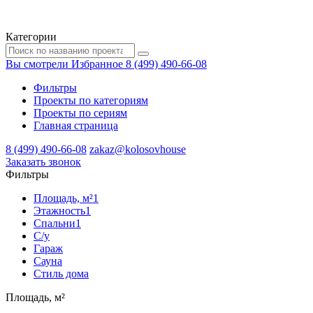
Категории
Вы смотрели
Избранное
8 (499) 490-66-08
Фильтры
Проекты по категориям
Проекты по сериям
Главная страница
8 (499) 490-66-08
zakaz@kolosovhouse
3аказать звонок
Фильтры
Площадь, м²
1
Этажность
1
Спальни
1
С/у
Гараж
Сауна
Стиль дома
Площадь, м²