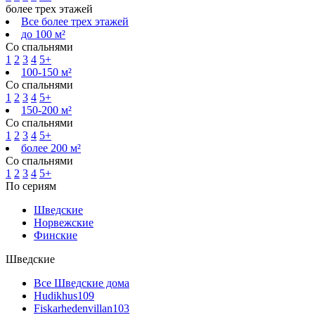
более трех этажей
Все более трех этажей
до 100 м²
Со спальнями
1
2
3
4
5+
100-150 м²
Со спальнями
1
2
3
4
5+
150-200 м²
Со спальнями
1
2
3
4
5+
более 200 м²
Со спальнями
1
2
3
4
5+
По сериям
Шведские
Норвежские
Финские
Шведские
Все Шведские дома
Hudikhus
109
Fiskarhedenvillan
103