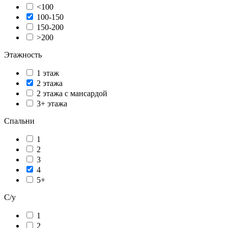
<100
100-150
150-200
>200
Этажность
1 этаж
2 этажа
2 этажа с мансардой
3+ этажа
Спальни
1
2
3
4
5+
С/у
1
2