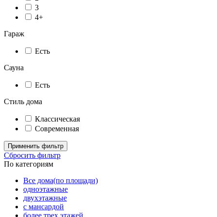
3
4+
Гараж
Есть
Сауна
Есть
Стиль дома
Классическая
Современная
Применить фильтр
Сбросить фильтр
По категориям
Все дома(по площади)
одноэтажные
двухэтажные
с мансардой
более трех этажей