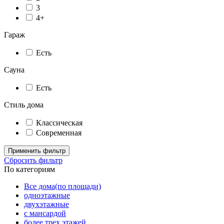
3
4+
Гараж
Есть
Сауна
Есть
Стиль дома
Классическая
Современная
Применить фильтр
Сбросить фильтр
По категориям
Все дома(по площади)
одноэтажные
двухэтажные
с мансардой
более трех этажей