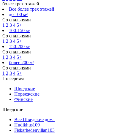
более трех этажей
Все более трех этажей
до 100 м²
Со спальнями
1
2
3
4
5+
100-150 м²
Со спальнями
1
2
3
4
5+
150-200 м²
Со спальнями
1
2
3
4
5+
более 200 м²
Со спальнями
1
2
3
4
5+
По сериям
Шведские
Норвежские
Финские
Шведские
Все Шведские дома
Hudikhus
109
Fiskarhedenvillan
103