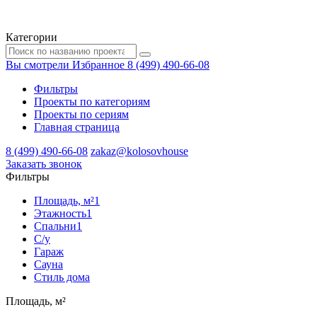
Категории
Вы смотрели
Избранное
8 (499) 490-66-08
Фильтры
Проекты по категориям
Проекты по сериям
Главная страница
8 (499) 490-66-08
zakaz@kolosovhouse
3аказать звонок
Фильтры
Площадь, м²
1
Этажность
1
Спальни
1
С/у
Гараж
Сауна
Стиль дома
Площадь, м²