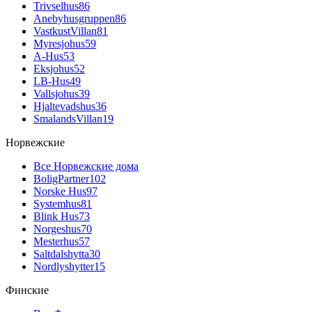
Trivselhus
86
Anebyhusgruppen
86
VastkustVillan
81
Myresjohus
59
A-Hus
53
Eksjohus
52
LB-Hus
49
Vallsjohus
39
Hjaltevadshus
36
SmalandsVillan
19
Норвежские
Все Норвежские дома
BoligPartner
102
Norske Hus
97
Systemhus
81
Blink Hus
73
Norgeshus
70
Mesterhus
57
Saltdalshytta
30
Nordlyshytter
15
Финские