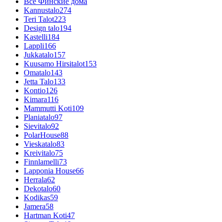
Все Финские дома
Kannustalo
274
Teri Talot
223
Design talo
194
Kastelli
184
Lappli
166
Jukkatalo
157
Kuusamo Hirsitalot
153
Omatalo
143
Jetta Talo
133
Kontio
126
Kimara
116
Mammutti Koti
109
Planiatalo
97
Sievitalo
92
PolarHouse
88
Vieskatalo
83
Kreivitalo
75
Finnlamelli
73
Lapponia House
66
Herrala
62
Dekotalo
60
Kodikas
59
Jamera
58
Hartman Koti
47