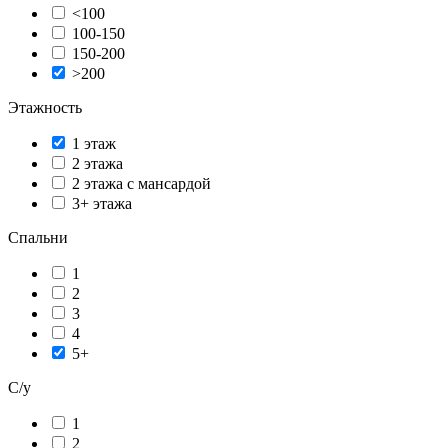
<100
100-150
150-200
>200
Этажность
1 этаж
2 этажа
2 этажа с мансардой
3+ этажа
Спальни
1
2
3
4
5+
С/у
1
2