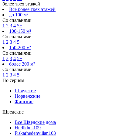
более трех этажей
Все более трех этажей
до 100 м²
Со спальнями
1
2
3
4
5+
100-150 м²
Со спальнями
1
2
3
4
5+
150-200 м²
Со спальнями
1
2
3
4
5+
более 200 м²
Со спальнями
1
2
3
4
5+
По сериям
Шведские
Норвежские
Финские
Шведские
Все Шведские дома
Hudikhus
109
Fiskarhedenvillan
103