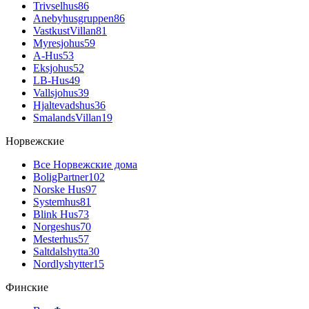
Trivselhus
86
Anebyhusgruppen
86
VastkustVillan
81
Myresjohus
59
A-Hus
53
Eksjohus
52
LB-Hus
49
Vallsjohus
39
Hjaltevadshus
36
SmalandsVillan
19
Норвежские
Все Норвежские дома
BoligPartner
102
Norske Hus
97
Systemhus
81
Blink Hus
73
Norgeshus
70
Mesterhus
57
Saltdalshytta
30
Nordlyshytter
15
Финские