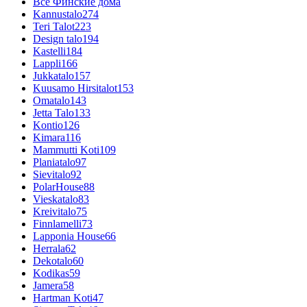
Все Финские дома
Kannustalo
274
Teri Talot
223
Design talo
194
Kastelli
184
Lappli
166
Jukkatalo
157
Kuusamo Hirsitalot
153
Omatalo
143
Jetta Talo
133
Kontio
126
Kimara
116
Mammutti Koti
109
Planiatalo
97
Sievitalo
92
PolarHouse
88
Vieskatalo
83
Kreivitalo
75
Finnlamelli
73
Lapponia House
66
Herrala
62
Dekotalo
60
Kodikas
59
Jamera
58
Hartman Koti
47