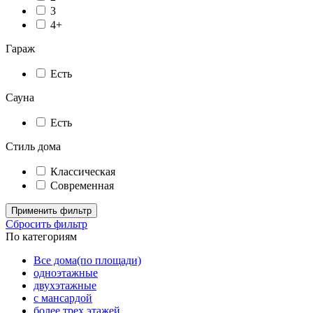
3
4+
Гараж
Есть
Сауна
Есть
Стиль дома
Классическая
Современная
Применить фильтр
Сбросить фильтр
По категориям
Все дома(по площади)
одноэтажные
двухэтажные
с мансардой
более трех этажей