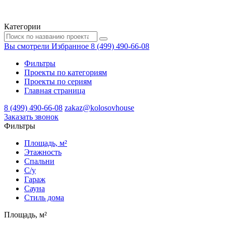
Категории
Вы смотрели
Избранное
8 (499) 490-66-08
Фильтры
Проекты по категориям
Проекты по сериям
Главная страница
8 (499) 490-66-08
zakaz@kolosovhouse
3аказать звонок
Фильтры
Площадь, м²
Этажность
Спальни
С/у
Гараж
Сауна
Стиль дома
Площадь, м²