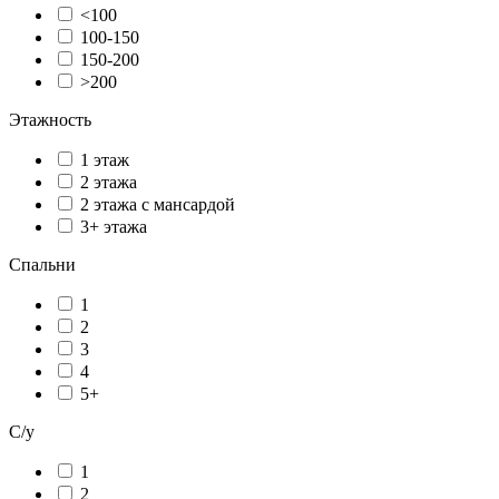
<100
100-150
150-200
>200
Этажность
1 этаж
2 этажа
2 этажа с мансардой
3+ этажа
Спальни
1
2
3
4
5+
С/у
1
2