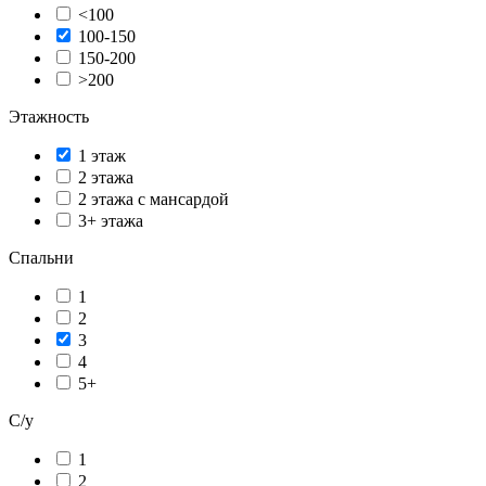
<100
100-150
150-200
>200
Этажность
1 этаж
2 этажа
2 этажа с мансардой
3+ этажа
Спальни
1
2
3
4
5+
С/у
1
2