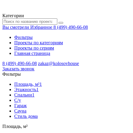
Категории
Вы смотрели
Избранное
8 (499) 490-66-08
Фильтры
Проекты по категориям
Проекты по сериям
Главная страница
8 (499) 490-66-08
zakaz@kolosovhouse
3аказать звонок
Фильтры
Площадь, м²
1
Этажность
1
Спальни
1
С/у
Гараж
Сауна
Стиль дома
Площадь, м²