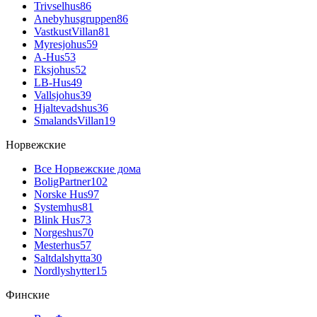
Trivselhus
86
Anebyhusgruppen
86
VastkustVillan
81
Myresjohus
59
A-Hus
53
Eksjohus
52
LB-Hus
49
Vallsjohus
39
Hjaltevadshus
36
SmalandsVillan
19
Норвежские
Все Норвежские дома
BoligPartner
102
Norske Hus
97
Systemhus
81
Blink Hus
73
Norgeshus
70
Mesterhus
57
Saltdalshytta
30
Nordlyshytter
15
Финские