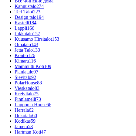
Все Финские дома
Kannustalo
274
Teri Talot
223
Design talo
194
Kastelli
184
Lappli
166
Jukkatalo
157
Kuusamo Hirsitalot
153
Omatalo
143
Jetta Talo
133
Kontio
126
Kimara
116
Mammutti Koti
109
Planiatalo
97
Sievitalo
92
PolarHouse
88
Vieskatalo
83
Kreivitalo
75
Finnlamelli
73
Lapponia House
66
Herrala
62
Dekotalo
60
Kodikas
59
Jamera
58
Hartman Koti
47