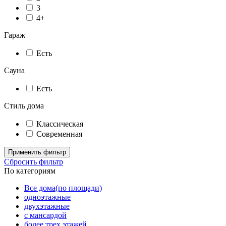
3
4+
Гараж
Есть
Сауна
Есть
Стиль дома
Классическая
Современная
Применить фильтр
Сбросить фильтр
По категориям
Все дома(по площади)
одноэтажные
двухэтажные
с мансардой
более трех этажей