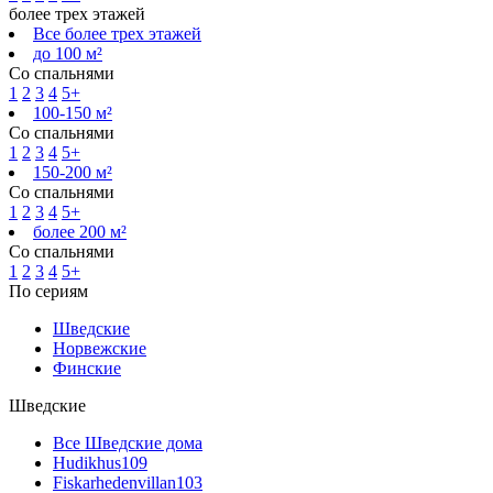
более трех этажей
Все более трех этажей
до 100 м²
Со спальнями
1
2
3
4
5+
100-150 м²
Со спальнями
1
2
3
4
5+
150-200 м²
Со спальнями
1
2
3
4
5+
более 200 м²
Со спальнями
1
2
3
4
5+
По сериям
Шведские
Норвежские
Финские
Шведские
Все Шведские дома
Hudikhus
109
Fiskarhedenvillan
103