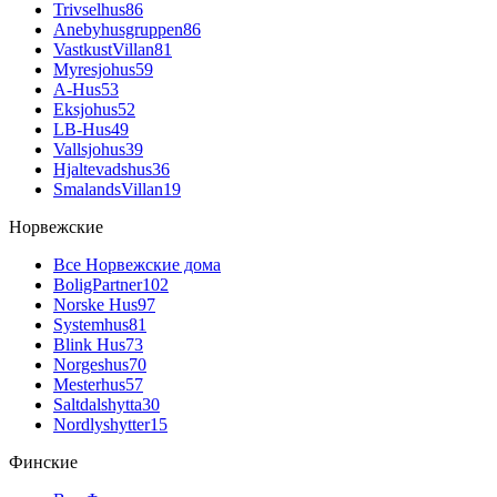
Trivselhus
86
Anebyhusgruppen
86
VastkustVillan
81
Myresjohus
59
A-Hus
53
Eksjohus
52
LB-Hus
49
Vallsjohus
39
Hjaltevadshus
36
SmalandsVillan
19
Норвежские
Все Норвежские дома
BoligPartner
102
Norske Hus
97
Systemhus
81
Blink Hus
73
Norgeshus
70
Mesterhus
57
Saltdalshytta
30
Nordlyshytter
15
Финские