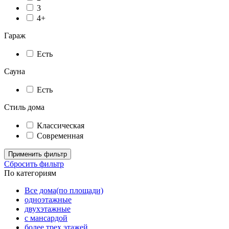
3
4+
Гараж
Есть
Сауна
Есть
Стиль дома
Классическая
Современная
Применить фильтр
Сбросить фильтр
По категориям
Все дома(по площади)
одноэтажные
двухэтажные
с мансардой
более трех этажей