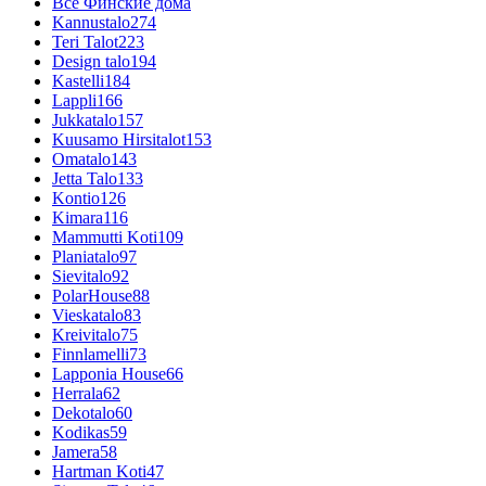
Все Финские дома
Kannustalo
274
Teri Talot
223
Design talo
194
Kastelli
184
Lappli
166
Jukkatalo
157
Kuusamo Hirsitalot
153
Omatalo
143
Jetta Talo
133
Kontio
126
Kimara
116
Mammutti Koti
109
Planiatalo
97
Sievitalo
92
PolarHouse
88
Vieskatalo
83
Kreivitalo
75
Finnlamelli
73
Lapponia House
66
Herrala
62
Dekotalo
60
Kodikas
59
Jamera
58
Hartman Koti
47