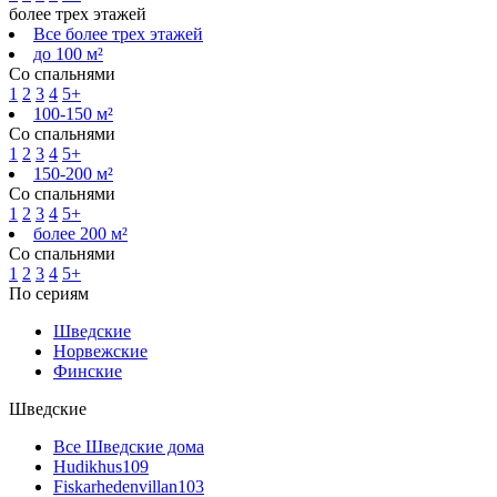
более трех этажей
Все более трех этажей
до 100 м²
Со спальнями
1
2
3
4
5+
100-150 м²
Со спальнями
1
2
3
4
5+
150-200 м²
Со спальнями
1
2
3
4
5+
более 200 м²
Со спальнями
1
2
3
4
5+
По сериям
Шведские
Норвежские
Финские
Шведские
Все Шведские дома
Hudikhus
109
Fiskarhedenvillan
103