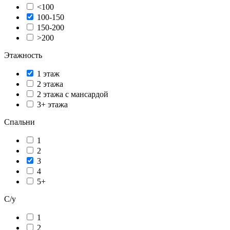
<100
100-150
150-200
>200
Этажность
1 этаж
2 этажа
2 этажа с мансардой
3+ этажа
Спальни
1
2
3
4
5+
С/у
1
2