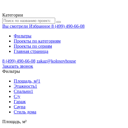
Категории
Вы смотрели
Избранное
8 (499) 490-66-08
Фильтры
Проекты по категориям
Проекты по сериям
Главная страница
8 (499) 490-66-08
zakaz@kolosovhouse
3аказать звонок
Фильтры
Площадь, м²
1
Этажность
1
Спальни
1
С/у
Гараж
Сауна
Стиль дома
Площадь, м²