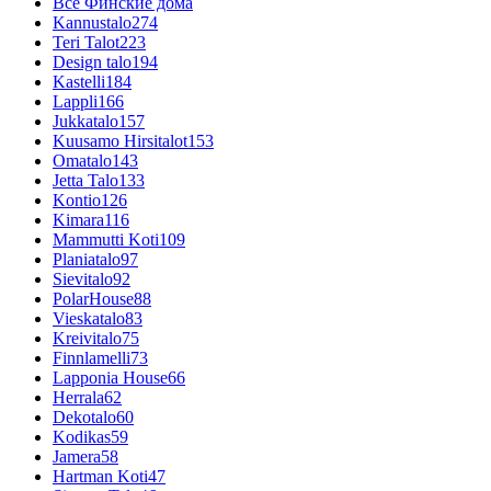
Все Финские дома
Kannustalo
274
Teri Talot
223
Design talo
194
Kastelli
184
Lappli
166
Jukkatalo
157
Kuusamo Hirsitalot
153
Omatalo
143
Jetta Talo
133
Kontio
126
Kimara
116
Mammutti Koti
109
Planiatalo
97
Sievitalo
92
PolarHouse
88
Vieskatalo
83
Kreivitalo
75
Finnlamelli
73
Lapponia House
66
Herrala
62
Dekotalo
60
Kodikas
59
Jamera
58
Hartman Koti
47