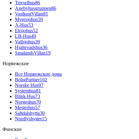
Trivselhus
86
Anebyhusgruppen
86
VastkustVillan
81
Myresjohus
59
A-Hus
53
Eksjohus
52
LB-Hus
49
Vallsjohus
39
Hjaltevadshus
36
SmalandsVillan
19
Норвежские
Все Норвежские дома
BoligPartner
102
Norske Hus
97
Systemhus
81
Blink Hus
73
Norgeshus
70
Mesterhus
57
Saltdalshytta
30
Nordlyshytter
15
Финские