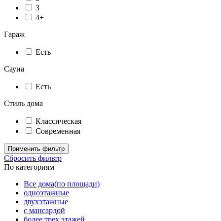
3
4+
Гараж
Есть
Сауна
Есть
Стиль дома
Классическая
Современная
Применить фильтр
Сбросить фильтр
По категориям
Все дома(по площади)
одноэтажные
двухэтажные
с мансардой
более трех этажей