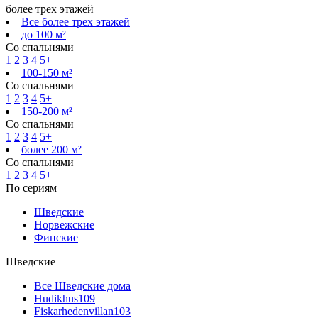
более трех этажей
Все более трех этажей
до 100 м²
Со спальнями
1
2
3
4
5+
100-150 м²
Со спальнями
1
2
3
4
5+
150-200 м²
Со спальнями
1
2
3
4
5+
более 200 м²
Со спальнями
1
2
3
4
5+
По сериям
Шведские
Норвежские
Финские
Шведские
Все Шведские дома
Hudikhus
109
Fiskarhedenvillan
103