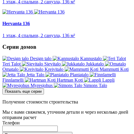
1 этаж, 4 спальни, 2 санузла, 136 м²
Hervanta 136
1 этаж, 4 спальни, 2 санузла, 136 м²
Серии домов
Design talo
Kannustalo
Teri Talot
Sievitalo
Jukkatalo
Omatalo
Kreivitalo
Mammutti Koti
Jetta Talo
Planiatalo
Finnlamelli
Hartman Koti
Lappli
Myresjohus
Simons Talo
Показать еще серии
Получение стоимости строительства
Мы с вами свяжемся, уточним детали и через несколько дней
отправим расчет
Телефон