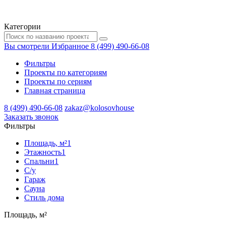
Категории
Вы смотрели
Избранное
8 (499) 490-66-08
Фильтры
Проекты по категориям
Проекты по сериям
Главная страница
8 (499) 490-66-08
zakaz@kolosovhouse
3аказать звонок
Фильтры
Площадь, м²
1
Этажность
1
Спальни
1
С/у
Гараж
Сауна
Стиль дома
Площадь, м²