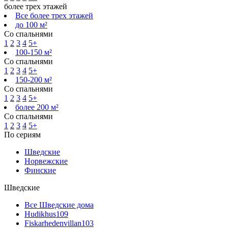
более трех этажей
Все более трех этажей
до 100 м²
Со спальнями
1
2
3
4
5+
100-150 м²
Со спальнями
1
2
3
4
5+
150-200 м²
Со спальнями
1
2
3
4
5+
более 200 м²
Со спальнями
1
2
3
4
5+
По сериям
Шведские
Норвежские
Финские
Шведские
Все Шведские дома
Hudikhus
109
Fiskarhedenvillan
103