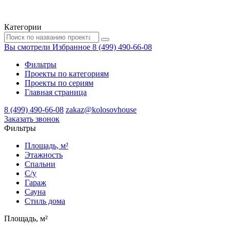
Категории
Вы смотрели
Избранное
8 (499) 490-66-08
Фильтры
Проекты по категориям
Проекты по сериям
Главная страница
8 (499) 490-66-08
zakaz@kolosovhouse
3аказать звонок
Фильтры
Площадь, м²
Этажность
Спальни
С/у
Гараж
Сауна
Стиль дома
Площадь, м²