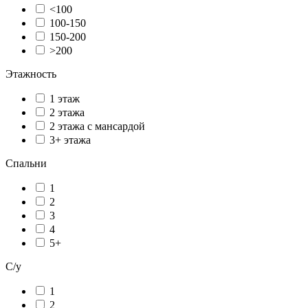
<100
100-150
150-200
>200
Этажность
1 этаж
2 этажа
2 этажа с мансардой
3+ этажа
Спальни
1
2
3
4
5+
С/у
1
2