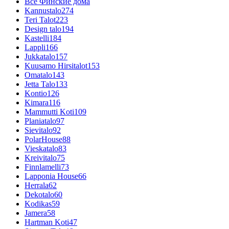
Все Финские дома
Kannustalo
274
Teri Talot
223
Design talo
194
Kastelli
184
Lappli
166
Jukkatalo
157
Kuusamo Hirsitalot
153
Omatalo
143
Jetta Talo
133
Kontio
126
Kimara
116
Mammutti Koti
109
Planiatalo
97
Sievitalo
92
PolarHouse
88
Vieskatalo
83
Kreivitalo
75
Finnlamelli
73
Lapponia House
66
Herrala
62
Dekotalo
60
Kodikas
59
Jamera
58
Hartman Koti
47