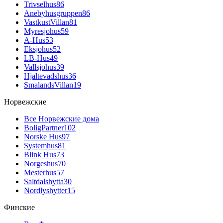
Trivselhus
86
Anebyhusgruppen
86
VastkustVillan
81
Myresjohus
59
A-Hus
53
Eksjohus
52
LB-Hus
49
Vallsjohus
39
Hjaltevadshus
36
SmalandsVillan
19
Норвежские
Все Норвежские дома
BoligPartner
102
Norske Hus
97
Systemhus
81
Blink Hus
73
Norgeshus
70
Mesterhus
57
Saltdalshytta
30
Nordlyshytter
15
Финские