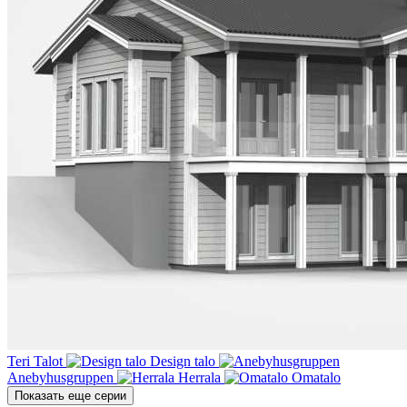
Teri Talot
Design talo
Anebyhusgruppen
Herrala
Omatalo
Показать еще серии