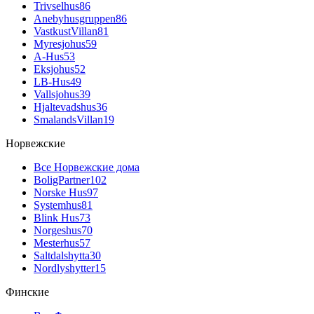
Trivselhus
86
Anebyhusgruppen
86
VastkustVillan
81
Myresjohus
59
A-Hus
53
Eksjohus
52
LB-Hus
49
Vallsjohus
39
Hjaltevadshus
36
SmalandsVillan
19
Норвежские
Все Норвежские дома
BoligPartner
102
Norske Hus
97
Systemhus
81
Blink Hus
73
Norgeshus
70
Mesterhus
57
Saltdalshytta
30
Nordlyshytter
15
Финские