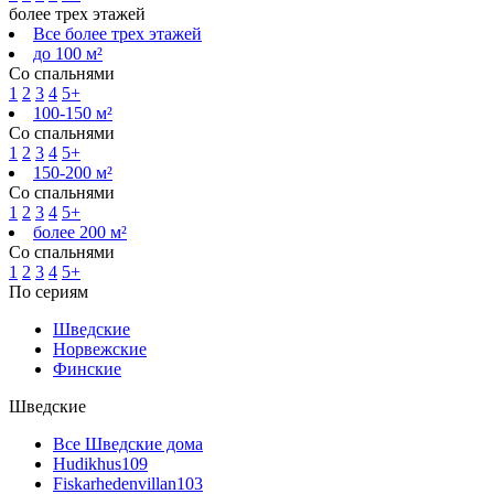
более трех этажей
Все более трех этажей
до 100 м²
Со спальнями
1
2
3
4
5+
100-150 м²
Со спальнями
1
2
3
4
5+
150-200 м²
Со спальнями
1
2
3
4
5+
более 200 м²
Со спальнями
1
2
3
4
5+
По сериям
Шведские
Норвежские
Финские
Шведские
Все Шведские дома
Hudikhus
109
Fiskarhedenvillan
103