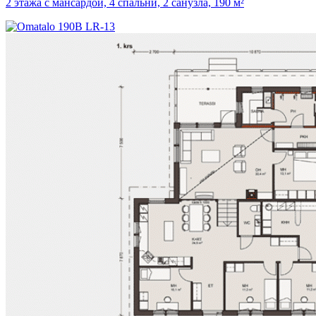
2 этажа с мансардой, 4 спальни, 2 санузла, 190 м²