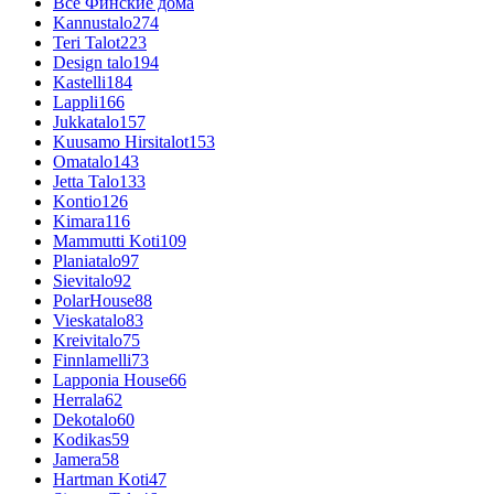
Все Финские дома
Kannustalo
274
Teri Talot
223
Design talo
194
Kastelli
184
Lappli
166
Jukkatalo
157
Kuusamo Hirsitalot
153
Omatalo
143
Jetta Talo
133
Kontio
126
Kimara
116
Mammutti Koti
109
Planiatalo
97
Sievitalo
92
PolarHouse
88
Vieskatalo
83
Kreivitalo
75
Finnlamelli
73
Lapponia House
66
Herrala
62
Dekotalo
60
Kodikas
59
Jamera
58
Hartman Koti
47