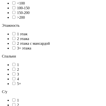
<100
100-150
150-200
>200
Этажность
1 этаж
2 этажа
2 этажа с мансардой
3+ этажа
Спальни
1
2
3
4
5+
С/у
1
2