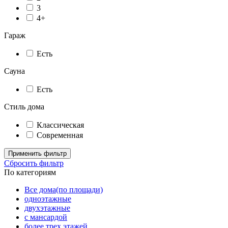
3
4+
Гараж
Есть
Сауна
Есть
Стиль дома
Классическая
Современная
Применить фильтр
Сбросить фильтр
По категориям
Все дома(по площади)
одноэтажные
двухэтажные
с мансардой
более трех этажей