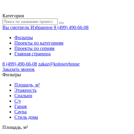
Категории
Вы смотрели
Избранное
8 (499) 490-66-08
Фильтры
Проекты по категориям
Проекты по сериям
Главная страница
8 (499) 490-66-08
zakaz@kolosovhouse
3аказать звонок
Фильтры
Площадь, м²
Этажность
Спальни
С/у
Гараж
Сауна
Стиль дома
Площадь, м²