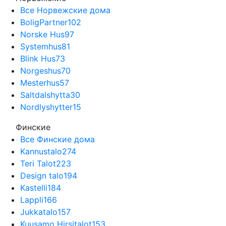
Все Норвежские дома
BoligPartner
102
Norske Hus
97
Systemhus
81
Blink Hus
73
Norgeshus
70
Mesterhus
57
Saltdalshytta
30
Nordlyshytter
15
Финские
Все Финские дома
Kannustalo
274
Teri Talot
223
Design talo
194
Kastelli
184
Lappli
166
Jukkatalo
157
Kuusamo Hirsitalot
153