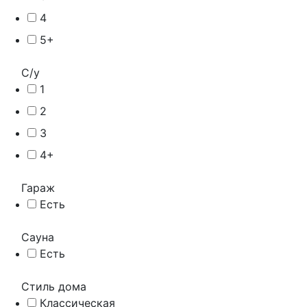
4
5+
С/у
1
2
3
4+
Гараж
Есть
Сауна
Есть
Стиль дома
Классическая