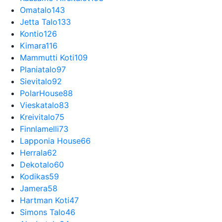
Omatalo
143
Jetta Talo
133
Kontio
126
Kimara
116
Mammutti Koti
109
Planiatalo
97
Sievitalo
92
PolarHouse
88
Vieskatalo
83
Kreivitalo
75
Finnlamelli
73
Lapponia House
66
Herrala
62
Dekotalo
60
Kodikas
59
Jamera
58
Hartman Koti
47
Simons Talo
46