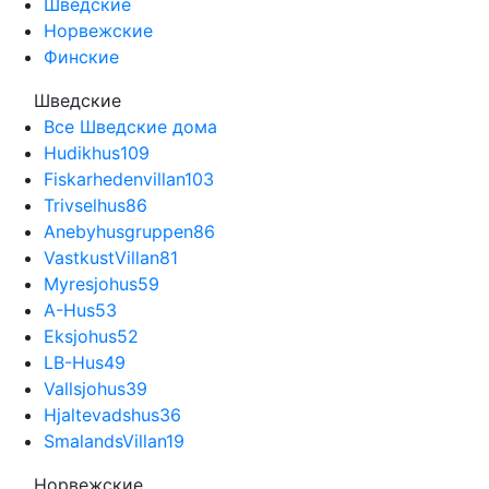
Шведские
Норвежские
Финские
Шведские
Все Шведские дома
Hudikhus
109
Fiskarhedenvillan
103
Trivselhus
86
Anebyhusgruppen
86
VastkustVillan
81
Myresjohus
59
A-Hus
53
Eksjohus
52
LB-Hus
49
Vallsjohus
39
Hjaltevadshus
36
SmalandsVillan
19
Норвежские