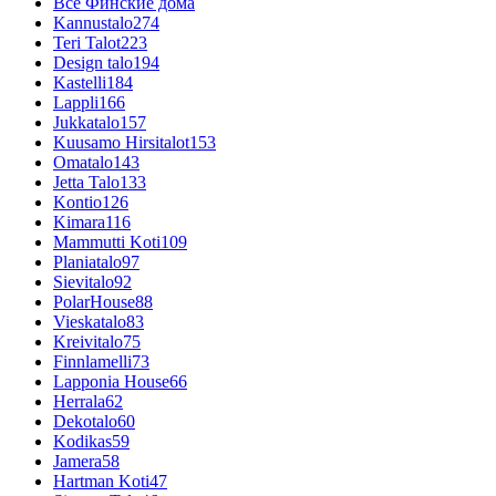
Все Финские дома
Kannustalo
274
Teri Talot
223
Design talo
194
Kastelli
184
Lappli
166
Jukkatalo
157
Kuusamo Hirsitalot
153
Omatalo
143
Jetta Talo
133
Kontio
126
Kimara
116
Mammutti Koti
109
Planiatalo
97
Sievitalo
92
PolarHouse
88
Vieskatalo
83
Kreivitalo
75
Finnlamelli
73
Lapponia House
66
Herrala
62
Dekotalo
60
Kodikas
59
Jamera
58
Hartman Koti
47