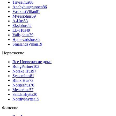
Trivselhus
86
Anebyhusgruppen
86
VastkustVillan
81
Myresjohus
59
A-Hus
53
Eksjohus
52
LB-Hus
49
Vallsjohus
39
Hjaltevadshus
36
SmalandsVillan
19
Норвежские
Все Норвежские дома
BoligPartner
102
Norske Hus
97
Systemhus
81
Blink Hus
73
Norgeshus
70
Mesterhus
57
Saltdalshytta
30
Nordlyshytter
15
Финские