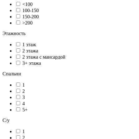
<100
100-150
150-200
>200
Этажность
1 этаж
2 этажа
2 этажа с мансардой
3+ этажа
Спальни
1
2
3
4
5+
С/у
1
2