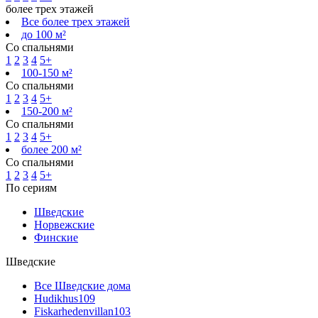
более трех этажей
Все более трех этажей
до 100 м²
Со спальнями
1
2
3
4
5+
100-150 м²
Со спальнями
1
2
3
4
5+
150-200 м²
Со спальнями
1
2
3
4
5+
более 200 м²
Со спальнями
1
2
3
4
5+
По сериям
Шведские
Норвежские
Финские
Шведские
Все Шведские дома
Hudikhus
109
Fiskarhedenvillan
103