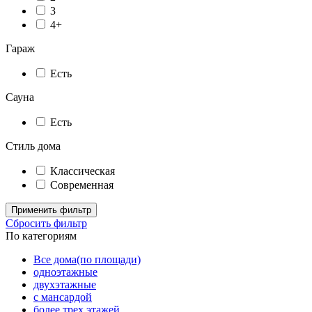
3
4+
Гараж
Есть
Сауна
Есть
Стиль дома
Классическая
Современная
Применить фильтр
Сбросить фильтр
По категориям
Все дома(по площади)
одноэтажные
двухэтажные
с мансардой
более трех этажей