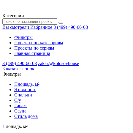
Категории
Вы смотрели
Избранное
8 (499) 490-66-08
Фильтры
Проекты по категориям
Проекты по сериям
Главная страница
8 (499) 490-66-08
zakaz@kolosovhouse
3аказать звонок
Фильтры
Площадь, м²
Этажность
Спальни
С/у
Гараж
Сауна
Стиль дома
Площадь, м²