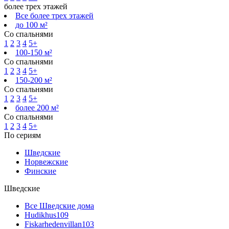
более трех этажей
Все более трех этажей
до 100 м²
Со спальнями
1
2
3
4
5+
100-150 м²
Со спальнями
1
2
3
4
5+
150-200 м²
Со спальнями
1
2
3
4
5+
более 200 м²
Со спальнями
1
2
3
4
5+
По сериям
Шведские
Норвежские
Финские
Шведские
Все Шведские дома
Hudikhus
109
Fiskarhedenvillan
103