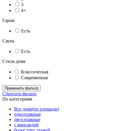
3
4+
Гараж
Есть
Сауна
Есть
Стиль дома
Классическая
Современная
Применить фильтр
Сбросить фильтр
По категориям
Все дома(по площади)
одноэтажные
двухэтажные
с мансардой
более трех этажей