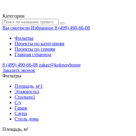
Категории
Вы смотрели
Избранное
8 (499) 490-66-08
Фильтры
Проекты по категориям
Проекты по сериям
Главная страница
8 (499) 490-66-08
zakaz@kolosovhouse
3аказать звонок
Фильтры
Площадь, м²
1
Этажность
1
Спальни
1
С/у
Гараж
Сауна
Стиль дома
Площадь, м²