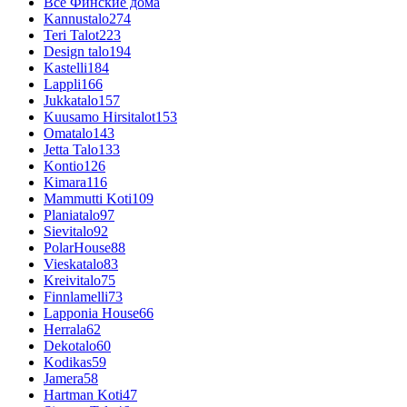
Все Финские дома
Kannustalo
274
Teri Talot
223
Design talo
194
Kastelli
184
Lappli
166
Jukkatalo
157
Kuusamo Hirsitalot
153
Omatalo
143
Jetta Talo
133
Kontio
126
Kimara
116
Mammutti Koti
109
Planiatalo
97
Sievitalo
92
PolarHouse
88
Vieskatalo
83
Kreivitalo
75
Finnlamelli
73
Lapponia House
66
Herrala
62
Dekotalo
60
Kodikas
59
Jamera
58
Hartman Koti
47