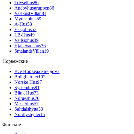
Trivselhus
86
Anebyhusgruppen
86
VastkustVillan
81
Myresjohus
59
A-Hus
53
Eksjohus
52
LB-Hus
49
Vallsjohus
39
Hjaltevadshus
36
SmalandsVillan
19
Норвежские
Все Норвежские дома
BoligPartner
102
Norske Hus
97
Systemhus
81
Blink Hus
73
Norgeshus
70
Mesterhus
57
Saltdalshytta
30
Nordlyshytter
15
Финские