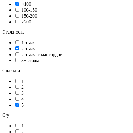
<100
100-150
150-200
>200
Этажность
1 этаж
2 этажа
2 этажа с мансардой
3+ этажа
Спальни
1
2
3
4
5+
С/у
1
2