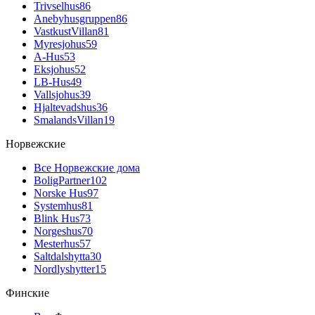
Trivselhus
86
Anebyhusgruppen
86
VastkustVillan
81
Myresjohus
59
A-Hus
53
Eksjohus
52
LB-Hus
49
Vallsjohus
39
Hjaltevadshus
36
SmalandsVillan
19
Норвежские
Все Норвежские дома
BoligPartner
102
Norske Hus
97
Systemhus
81
Blink Hus
73
Norgeshus
70
Mesterhus
57
Saltdalshytta
30
Nordlyshytter
15
Финские