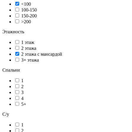
<100
100-150
150-200
>200
Этажность
1 этаж
2 этажа
2 этажа с мансардой
3+ этажа
Спальни
1
2
3
4
5+
С/у
1
2