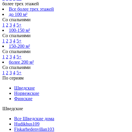
более трех этажей
Все более трех этажей
до 100 м²
Со спальнями
1
2
3
4
5+
100-150 м²
Со спальнями
1
2
3
4
5+
150-200 м²
Со спальнями
1
2
3
4
5+
более 200 м²
Со спальнями
1
2
3
4
5+
По сериям
Шведские
Норвежские
Финские
Шведские
Все Шведские дома
Hudikhus
109
Fiskarhedenvillan
103