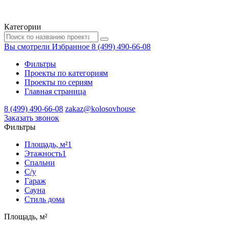
Категории
Вы смотрели
Избранное
8 (499) 490-66-08
Фильтры
Проекты по категориям
Проекты по сериям
Главная страница
8 (499) 490-66-08
zakaz@kolosovhouse
3аказать звонок
Фильтры
Площадь, м²
1
Этажность
1
Спальни
С/у
Гараж
Сауна
Стиль дома
Площадь, м²