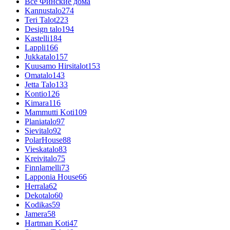
Все Финские дома
Kannustalo
274
Teri Talot
223
Design talo
194
Kastelli
184
Lappli
166
Jukkatalo
157
Kuusamo Hirsitalot
153
Omatalo
143
Jetta Talo
133
Kontio
126
Kimara
116
Mammutti Koti
109
Planiatalo
97
Sievitalo
92
PolarHouse
88
Vieskatalo
83
Kreivitalo
75
Finnlamelli
73
Lapponia House
66
Herrala
62
Dekotalo
60
Kodikas
59
Jamera
58
Hartman Koti
47