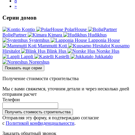
8
»
Серии домов
Kontio
PolarHouse
BoligPartner
Kimara
Hudikhus
Systemhus
Lapponia House
Mammutti Koti
Kuusamo
Hirsitalot
Blink Hus
Norske Hus
Lappli
Kastelli
Jukkatalo
Norgeshus
Показать еще серии
Получение стоимости строительства
Мы с вами свяжемся, уточним детали и через несколько дней
отправим расчет
Телефон
Получить стоимость строительства
Отправляя эту форму, я подтверждаю согласие
с
Политикой конфиденциальности
.
Заказать обратный звонок