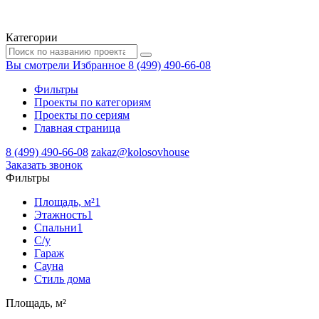
Категории
Вы смотрели
Избранное
8 (499) 490-66-08
Фильтры
Проекты по категориям
Проекты по сериям
Главная страница
8 (499) 490-66-08
zakaz@kolosovhouse
3аказать звонок
Фильтры
Площадь, м²
1
Этажность
1
Спальни
1
С/у
Гараж
Сауна
Стиль дома
Площадь, м²