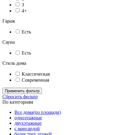
3
4+
Гараж
Есть
Сауна
Есть
Стиль дома
Классическая
Современная
Применить фильтр
Сбросить фильтр
По категориям
Все дома(по площади)
одноэтажные
двухэтажные
с мансардой
более трех этажей