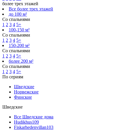
более трех этажей
Все более трех этажей
до 100 м²
Со спальнями
1
2
3
4
5+
100-150 м²
Со спальнями
1
2
3
4
5+
150-200 м²
Со спальнями
1
2
3
4
5+
более 200 м²
Со спальнями
1
2
3
4
5+
По сериям
Шведские
Норвежские
Финские
Шведские
Все Шведские дома
Hudikhus
109
Fiskarhedenvillan
103