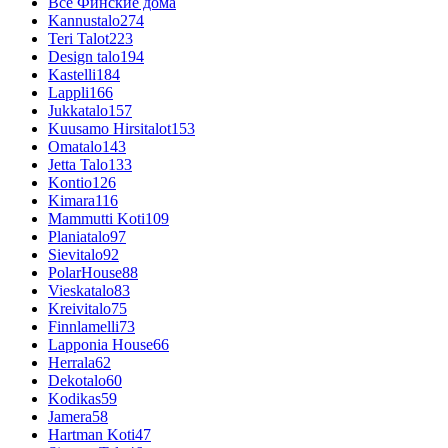
Все Финские дома
Kannustalo
274
Teri Talot
223
Design talo
194
Kastelli
184
Lappli
166
Jukkatalo
157
Kuusamo Hirsitalot
153
Omatalo
143
Jetta Talo
133
Kontio
126
Kimara
116
Mammutti Koti
109
Planiatalo
97
Sievitalo
92
PolarHouse
88
Vieskatalo
83
Kreivitalo
75
Finnlamelli
73
Lapponia House
66
Herrala
62
Dekotalo
60
Kodikas
59
Jamera
58
Hartman Koti
47