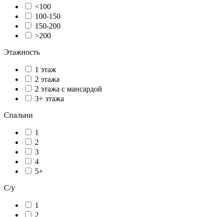
<100
100-150
150-200
>200
Этажность
1 этаж
2 этажа
2 этажа с мансардой
3+ этажа
Спальни
1
2
3
4
5+
С/у
1
2