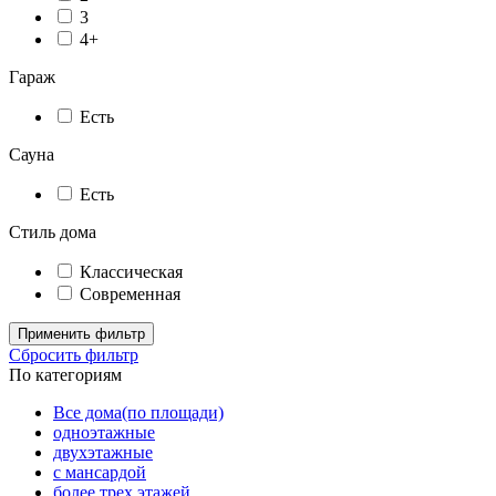
3
4+
Гараж
Есть
Сауна
Есть
Стиль дома
Классическая
Современная
Применить фильтр
Сбросить фильтр
По категориям
Все дома(по площади)
одноэтажные
двухэтажные
с мансардой
более трех этажей