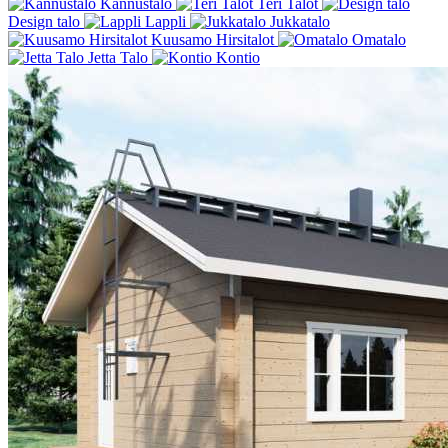
Kannustalo
Teri Talot
Design talo
Lappli
Jukkatalo
Kuusamo Hirsitalot
Omatalo
Jetta Talo
Kontio