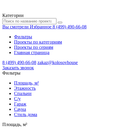
Категории
Вы смотрели
Избранное
8 (499) 490-66-08
Фильтры
Проекты по категориям
Проекты по сериям
Главная страница
8 (499) 490-66-08
zakaz@kolosovhouse
3аказать звонок
Фильтры
Площадь, м²
Этажность
Спальни
С/у
Гараж
Сауна
Стиль дома
Площадь, м²