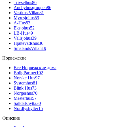
Trivselhus
86
Anebyhusgruppen
86
VastkustVillan
81
Myresjohus
59
A-Hus
53
Eksjohus
52
LB-Hus
49
Vallsjohus
39
Hjaltevadshus
36
SmalandsVillan
19
Норвежские
Все Норвежские дома
BoligPartner
102
Norske Hus
97
Systemhus
81
Blink Hus
73
Norgeshus
70
Mesterhus
57
Saltdalshytta
30
Nordlyshytter
15
Финские