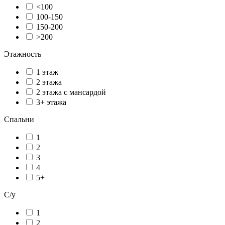
<100
100-150
150-200
>200
Этажность
1 этаж
2 этажа
2 этажа с мансардой
3+ этажа
Спальни
1
2
3
4
5+
С/у
1
2