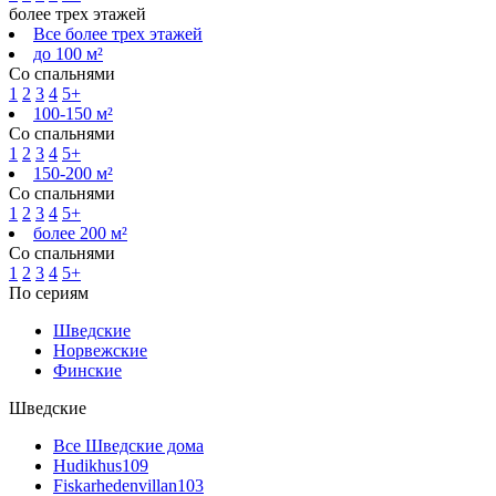
более трех этажей
Все более трех этажей
до 100 м²
Со спальнями
1
2
3
4
5+
100-150 м²
Со спальнями
1
2
3
4
5+
150-200 м²
Со спальнями
1
2
3
4
5+
более 200 м²
Со спальнями
1
2
3
4
5+
По сериям
Шведские
Норвежские
Финские
Шведские
Все Шведские дома
Hudikhus
109
Fiskarhedenvillan
103