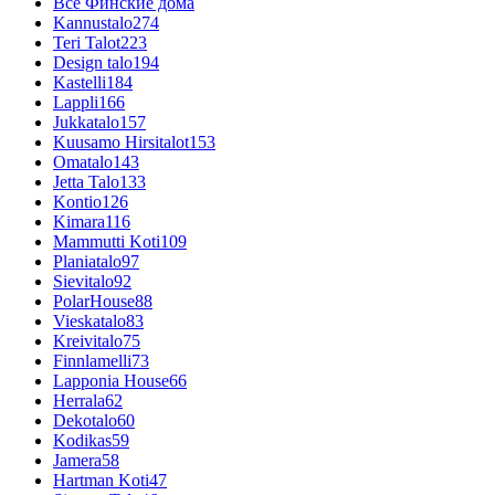
Все Финские дома
Kannustalo
274
Teri Talot
223
Design talo
194
Kastelli
184
Lappli
166
Jukkatalo
157
Kuusamo Hirsitalot
153
Omatalo
143
Jetta Talo
133
Kontio
126
Kimara
116
Mammutti Koti
109
Planiatalo
97
Sievitalo
92
PolarHouse
88
Vieskatalo
83
Kreivitalo
75
Finnlamelli
73
Lapponia House
66
Herrala
62
Dekotalo
60
Kodikas
59
Jamera
58
Hartman Koti
47