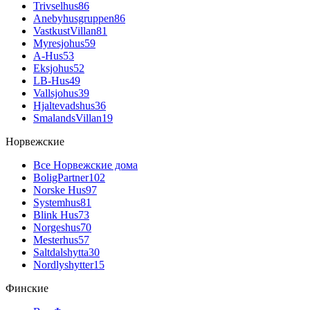
Trivselhus
86
Anebyhusgruppen
86
VastkustVillan
81
Myresjohus
59
A-Hus
53
Eksjohus
52
LB-Hus
49
Vallsjohus
39
Hjaltevadshus
36
SmalandsVillan
19
Норвежские
Все Норвежские дома
BoligPartner
102
Norske Hus
97
Systemhus
81
Blink Hus
73
Norgeshus
70
Mesterhus
57
Saltdalshytta
30
Nordlyshytter
15
Финские