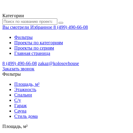
Категории
Вы смотрели
Избранное
8 (499) 490-66-08
Фильтры
Проекты по категориям
Проекты по сериям
Главная страница
8 (499) 490-66-08
zakaz@kolosovhouse
3аказать звонок
Фильтры
Площадь, м²
Этажность
Спальни
С/у
Гараж
Сауна
Стиль дома
Площадь, м²