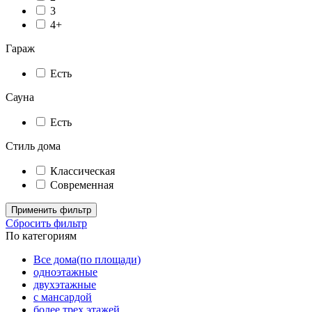
3
4+
Гараж
Есть
Сауна
Есть
Стиль дома
Классическая
Современная
Применить фильтр
Сбросить фильтр
По категориям
Все дома(по площади)
одноэтажные
двухэтажные
с мансардой
более трех этажей