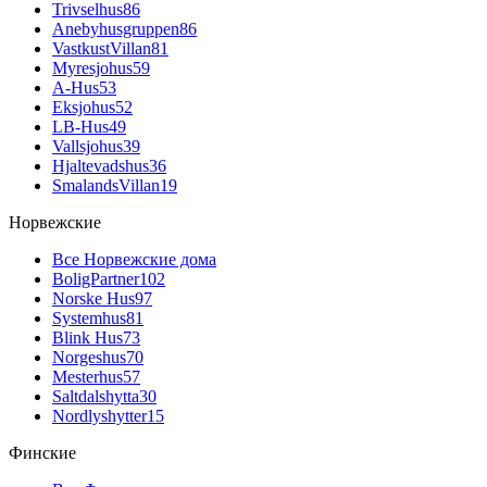
Trivselhus
86
Anebyhusgruppen
86
VastkustVillan
81
Myresjohus
59
A-Hus
53
Eksjohus
52
LB-Hus
49
Vallsjohus
39
Hjaltevadshus
36
SmalandsVillan
19
Норвежские
Все Норвежские дома
BoligPartner
102
Norske Hus
97
Systemhus
81
Blink Hus
73
Norgeshus
70
Mesterhus
57
Saltdalshytta
30
Nordlyshytter
15
Финские