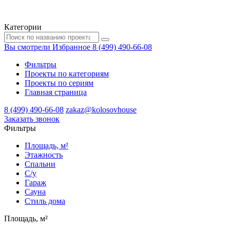
Категории
Вы смотрели
Избранное
8 (499) 490-66-08
Фильтры
Проекты по категориям
Проекты по сериям
Главная страница
8 (499) 490-66-08
zakaz@kolosovhouse
3аказать звонок
Фильтры
Площадь, м²
Этажность
Спальни
С/у
Гараж
Сауна
Стиль дома
Площадь, м²