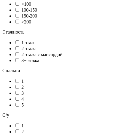
<100
100-150
150-200
>200
Этажность
1 этаж
2 этажа
2 этажа с мансардой
3+ этажа
Спальни
1
2
3
4
5+
С/у
1
2