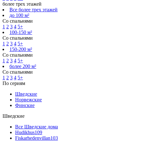
более трех этажей
Все более трех этажей
до 100 м²
Со спальнями
1
2
3
4
5+
100-150 м²
Со спальнями
1
2
3
4
5+
150-200 м²
Со спальнями
1
2
3
4
5+
более 200 м²
Со спальнями
1
2
3
4
5+
По сериям
Шведские
Норвежские
Финские
Шведские
Все Шведские дома
Hudikhus
109
Fiskarhedenvillan
103