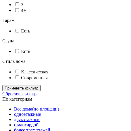
3
4+
Гараж
Есть
Сауна
Есть
Стиль дома
Классическая
Современная
Применить фильтр
Сбросить фильтр
По категориям
Все дома(по площади)
одноэтажные
двухэтажные
с мансардой
более трех этажей