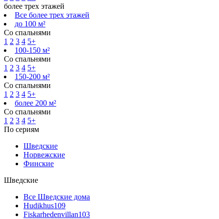
более трех этажей
Все более трех этажей
до 100 м²
Со спальнями
1
2
3
4
5+
100-150 м²
Со спальнями
1
2
3
4
5+
150-200 м²
Со спальнями
1
2
3
4
5+
более 200 м²
Со спальнями
1
2
3
4
5+
По сериям
Шведские
Норвежские
Финские
Шведские
Все Шведские дома
Hudikhus
109
Fiskarhedenvillan
103