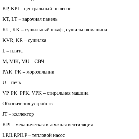
KP, KPI – центральный пылесос
KT, LT – варочная панель
KU, KK – сушильный шкаф , сушильная машина
KVR, KR – сушилка
L – плита
M, MIK, MU – СВЧ
PAK, PK – морозильник
U – печь
VP, PK, PPK, VPK – стиральная машина
Обозначения устройств
JT – коллектор
KPI – механическая вытяжная вентиляция
LP,ILP,PILP – тепловой насос