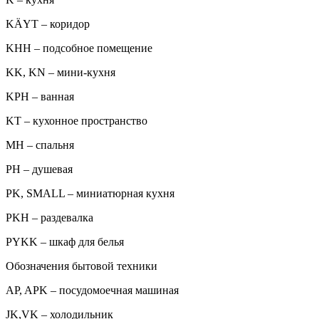
KÄYT – коридор
KHH – подсобное помещение
KK, KN – мини-кухня
KPH – ванная
KT – кухонное пространство
MH – спальня
PH – душевая
PK, SMALL – миниатюрная кухня
PKH – раздевалка
PYKK – шкаф для белья
Обозначения бытовой техники
AP, APK – посудомоечная машиная
JK,VK – холодильник