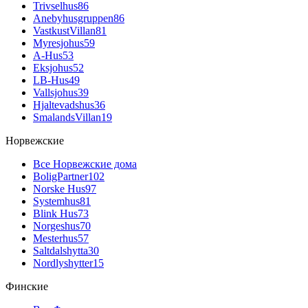
Trivselhus
86
Anebyhusgruppen
86
VastkustVillan
81
Myresjohus
59
A-Hus
53
Eksjohus
52
LB-Hus
49
Vallsjohus
39
Hjaltevadshus
36
SmalandsVillan
19
Норвежские
Все Норвежские дома
BoligPartner
102
Norske Hus
97
Systemhus
81
Blink Hus
73
Norgeshus
70
Mesterhus
57
Saltdalshytta
30
Nordlyshytter
15
Финские