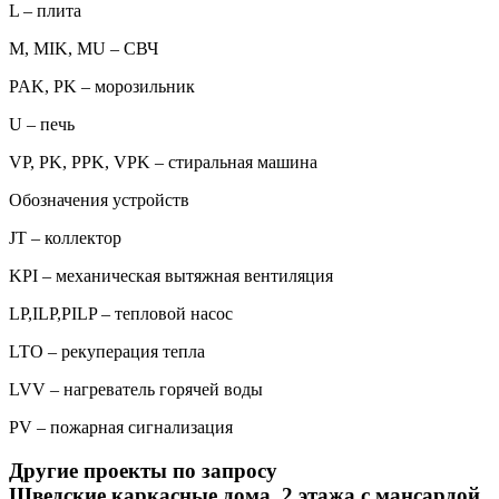
L – плита
M, MIK, MU – СВЧ
PAK, PK – морозильник
U – печь
VP, PK, PPK, VPK – стиральная машина
Обозначения устройств
JT – коллектор
KPI – механическая вытяжная вентиляция
LP,ILP,PILP – тепловой насос
LTO – рекуперация тепла
LVV – нагреватель горячей воды
PV – пожарная сигнализация
Другие проекты по запросу
Шведские каркасные дома, 2 этажа с мансардой,