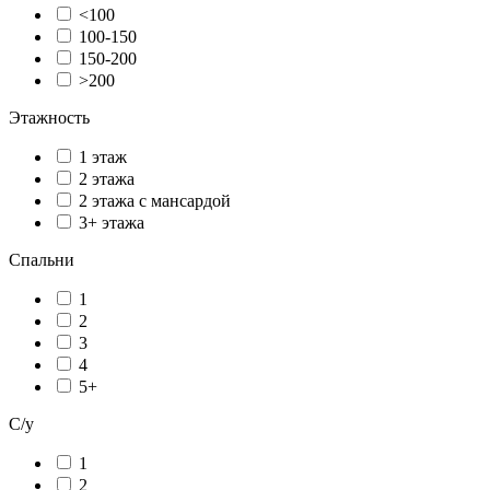
<100
100-150
150-200
>200
Этажность
1 этаж
2 этажа
2 этажа с мансардой
3+ этажа
Спальни
1
2
3
4
5+
С/у
1
2