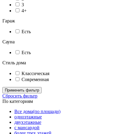
3
4+
Гараж
Есть
Сауна
Есть
Стиль дома
Классическая
Современная
Применить фильтр
Сбросить фильтр
По категориям
Все дома(по площади)
одноэтажные
двухэтажные
с мансардой
более трех этажей