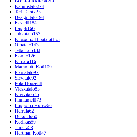
Все Финские дома
Kannustalo
274
Teri Talot
223
Design talo
194
Kastelli
184
Lappli
166
Jukkatalo
157
Kuusamo Hirsitalot
153
Omatalo
143
Jetta Talo
133
Kontio
126
Kimara
116
Mammutti Koti
109
Planiatalo
97
Sievitalo
92
PolarHouse
88
Vieskatalo
83
Kreivitalo
75
Finnlamelli
73
Lapponia House
66
Herrala
62
Dekotalo
60
Kodikas
59
Jamera
58
Hartman Koti
47