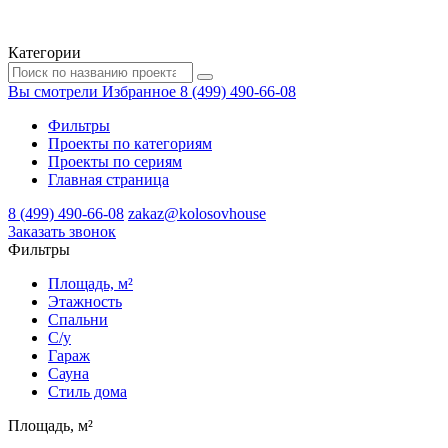
Категории
Вы смотрели
Избранное
8 (499) 490-66-08
Фильтры
Проекты по категориям
Проекты по сериям
Главная страница
8 (499) 490-66-08
zakaz@kolosovhouse
3аказать звонок
Фильтры
Площадь, м²
Этажность
Спальни
С/у
Гараж
Сауна
Стиль дома
Площадь, м²