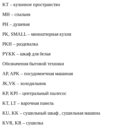
KT – кухонное пространство
MH – спальня
PH – душевая
PK, SMALL – миниатюрная кухня
PKH – раздевалка
PYKK – шкаф для белья
Обозначения бытовой техники
AP, APK – посудомоечная машиная
JK,VK – холодильник
KP, KPI – центральный пылесос
KT, LT – варочная панель
KU, KK – сушильный шкаф , сушильная машина
KVR, KR – сушилка