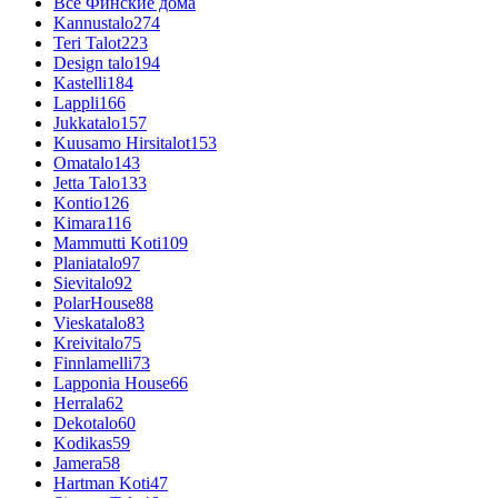
Все Финские дома
Kannustalo
274
Teri Talot
223
Design talo
194
Kastelli
184
Lappli
166
Jukkatalo
157
Kuusamo Hirsitalot
153
Omatalo
143
Jetta Talo
133
Kontio
126
Kimara
116
Mammutti Koti
109
Planiatalo
97
Sievitalo
92
PolarHouse
88
Vieskatalo
83
Kreivitalo
75
Finnlamelli
73
Lapponia House
66
Herrala
62
Dekotalo
60
Kodikas
59
Jamera
58
Hartman Koti
47