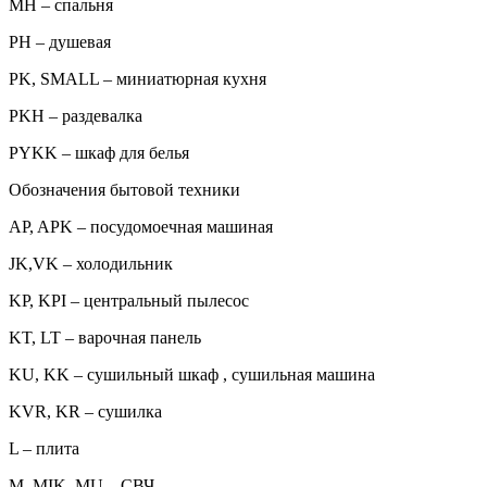
MH – спальня
PH – душевая
PK, SMALL – миниатюрная кухня
PKH – раздевалка
PYKK – шкаф для белья
Обозначения бытовой техники
AP, APK – посудомоечная машиная
JK,VK – холодильник
KP, KPI – центральный пылесос
KT, LT – варочная панель
KU, KK – сушильный шкаф , сушильная машина
KVR, KR – сушилка
L – плита
M, MIK, MU – СВЧ