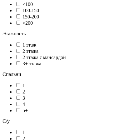
<100
100-150
150-200
>200
Этажность
1 этаж
2 этажа
2 этажа с мансардой
3+ этажа
Спальни
1
2
3
4
5+
С/у
1
2