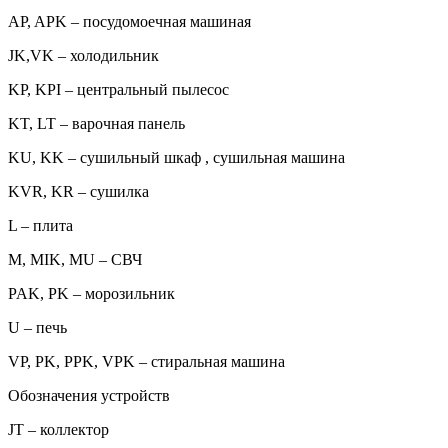
AP, APK – посудомоечная машиная
JK,VK – холодильник
KP, KPI – центральный пылесос
KT, LT – варочная панель
KU, KK – сушильный шкаф , сушильная машина
KVR, KR – сушилка
L – плита
M, MIK, MU – СВЧ
PAK, PK – морозильник
U – печь
VP, PK, PPK, VPK – стиральная машина
Обозначения устройств
JT – коллектор