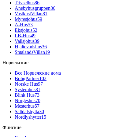
Trivselhus
86
Anebyhusgruppen
86
VastkustVillan
81
Myresjohus
59
A-Hus
53
Eksjohus
52
LB-Hus
49
Vallsjohus
39
Hjaltevadshus
36
SmalandsVillan
19
Норвежские
Все Норвежские дома
BoligPartner
102
Norske Hus
97
Systemhus
81
Blink Hus
73
Norgeshus
70
Mesterhus
57
Saltdalshytta
30
Nordlyshytter
15
Финские