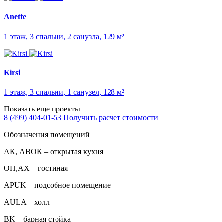
Anette
1 этаж, 3 спальни, 2 санузла, 129 м²
Kirsi
1 этаж, 3 спальни, 1 санузел, 128 м²
Показать еще проекты
8 (499) 404-01-53
Получить расчет стоимости
Обозначения помещений
АК, АВОК – открытая кухня
ОН,AX – гостиная
APUK – подсобное помещение
AULA – холл
BK – барная стойка