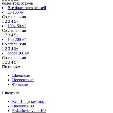
более трех этажей
Все более трех этажей
до 100 м²
Со спальнями
1
2
3
4
5+
100-150 м²
Со спальнями
1
2
3
4
5+
150-200 м²
Со спальнями
1
2
3
4
5+
более 200 м²
Со спальнями
1
2
3
4
5+
По сериям
Шведские
Норвежские
Финские
Шведские
Все Шведские дома
Hudikhus
109
Fiskarhedenvillan
103