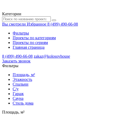
Категории
Вы смотрели
Избранное
8 (499) 490-66-08
Фильтры
Проекты по категориям
Проекты по сериям
Главная страница
8 (499) 490-66-08
zakaz@kolosovhouse
3аказать звонок
Фильтры
Площадь, м²
Этажность
Спальни
С/у
Гараж
Сауна
Стиль дома
Площадь, м²