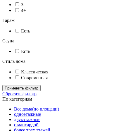
3
4+
Гараж
Есть
Сауна
Есть
Стиль дома
Классическая
Современная
Применить фильтр
Сбросить фильтр
По категориям
Все дома(по площади)
одноэтажные
двухэтажные
с мансардой
более трех этажей