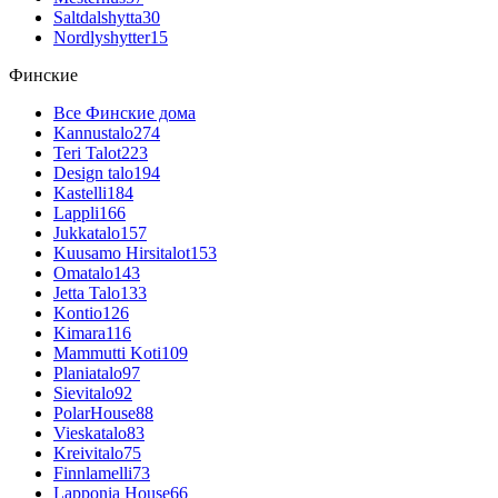
Saltdalshytta
30
Nordlyshytter
15
Финские
Все Финские дома
Kannustalo
274
Teri Talot
223
Design talo
194
Kastelli
184
Lappli
166
Jukkatalo
157
Kuusamo Hirsitalot
153
Omatalo
143
Jetta Talo
133
Kontio
126
Kimara
116
Mammutti Koti
109
Planiatalo
97
Sievitalo
92
PolarHouse
88
Vieskatalo
83
Kreivitalo
75
Finnlamelli
73
Lapponia House
66