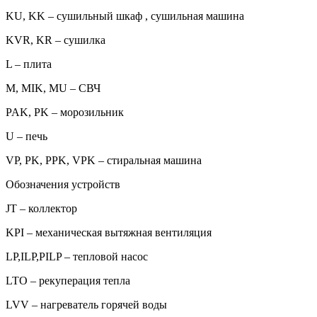
KU, KK – сушильный шкаф , сушильная машина
KVR, KR – сушилка
L – плита
M, MIK, MU – СВЧ
PAK, PK – морозильник
U – печь
VP, PK, PPK, VPK – стиральная машина
Обозначения устройств
JT – коллектор
KPI – механическая вытяжная вентиляция
LP,ILP,PILP – тепловой насос
LTO – рекуперация тепла
LVV – нагреватель горячей воды