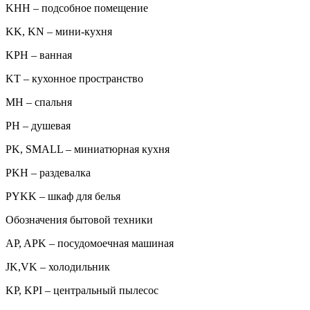
KHH – подсобное помещение
KK, KN – мини-кухня
KPH – ванная
KT – кухонное пространство
MH – спальня
PH – душевая
PK, SMALL – миниатюрная кухня
PKH – раздевалка
PYKK – шкаф для белья
Обозначения бытовой техники
AP, APK – посудомоечная машиная
JK,VK – холодильник
KP, KPI – центральный пылесос