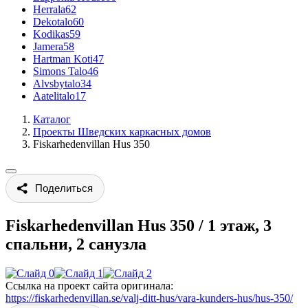
Herrala
62
Dekotalo
60
Kodikas
59
Jamera
58
Hartman Koti
47
Simons Talo
46
Alvsbytalo
34
Aatelitalo
17
Каталог
Проекты Шведских каркасных домов
Fiskarhedenvillan Hus 350
Поделиться
Fiskarhedenvillan Hus 350
/
1 этаж, 3
спальни, 2 санузла
Ссылка на проект сайта оригинала:
https://fiskarhedenvillan.se/valj-ditt-hus/vara-kunders-hus/hus-350/