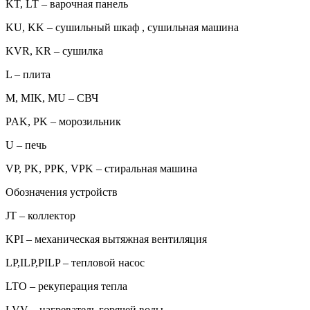
KT, LT – варочная панель
KU, KK – сушильный шкаф , сушильная машина
KVR, KR – сушилка
L – плита
M, MIK, MU – СВЧ
PAK, PK – морозильник
U – печь
VP, PK, PPK, VPK – стиральная машина
Обозначения устройств
JT – коллектор
KPI – механическая вытяжная вентиляция
LP,ILP,PILP – тепловой насос
LTO – рекуперация тепла
LVV – нагреватель горячей воды