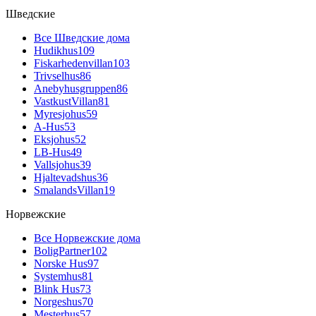
Шведские
Все Шведские дома
Hudikhus
109
Fiskarhedenvillan
103
Trivselhus
86
Anebyhusgruppen
86
VastkustVillan
81
Myresjohus
59
A-Hus
53
Eksjohus
52
LB-Hus
49
Vallsjohus
39
Hjaltevadshus
36
SmalandsVillan
19
Норвежские
Все Норвежские дома
BoligPartner
102
Norske Hus
97
Systemhus
81
Blink Hus
73
Norgeshus
70
Mesterhus
57