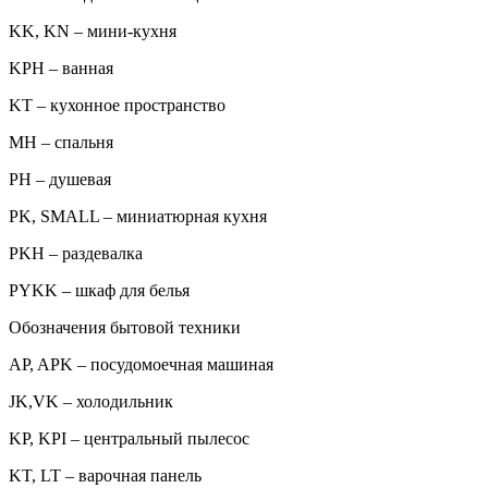
KK, KN – мини-кухня
KPH – ванная
KT – кухонное пространство
MH – спальня
PH – душевая
PK, SMALL – миниатюрная кухня
PKH – раздевалка
PYKK – шкаф для белья
Обозначения бытовой техники
AP, APK – посудомоечная машиная
JK,VK – холодильник
KP, KPI – центральный пылесос
KT, LT – варочная панель