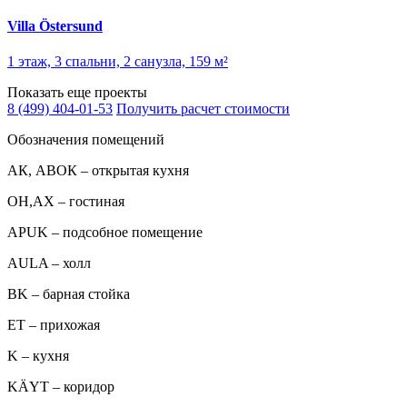
Villa Östersund
1 этаж, 3 спальни, 2 санузла, 159 м²
Показать еще проекты
8 (499) 404-01-53
Получить расчет стоимости
Обозначения помещений
АК, АВОК – открытая кухня
ОН,AX – гостиная
APUK – подсобное помещение
AULA – холл
BK – барная стойка
ET – прихожая
K – кухня
KÄYT – коридор