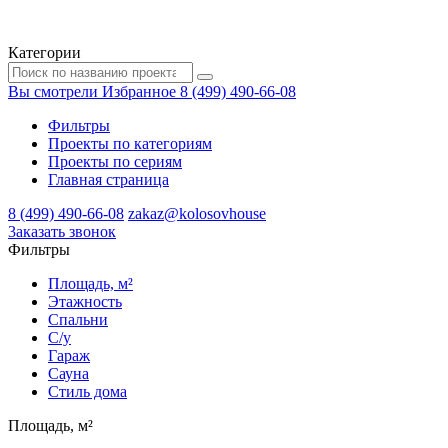
Категории
Вы смотрели
Избранное
8 (499) 490-66-08
Фильтры
Проекты по категориям
Проекты по сериям
Главная страница
8 (499) 490-66-08
zakaz@kolosovhouse
3аказать звонок
Фильтры
Площадь, м²
Этажность
Спальни
С/у
Гараж
Сауна
Стиль дома
Площадь, м²