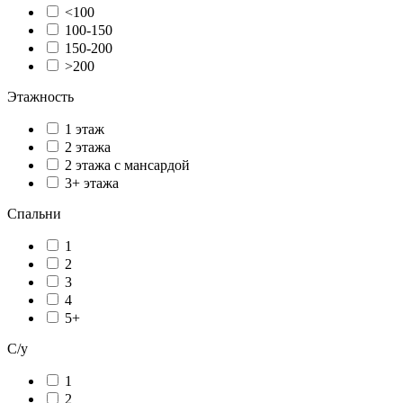
<100
100-150
150-200
>200
Этажность
1 этаж
2 этажа
2 этажа с мансардой
3+ этажа
Спальни
1
2
3
4
5+
С/у
1
2