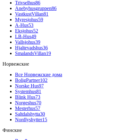
Trivselhus
86
Anebyhusgruppen
86
VastkustVillan
81
Myresjohus
59
A-Hus
53
Eksjohus
52
LB-Hus
49
Vallsjohus
39
Hjaltevadshus
36
SmalandsVillan
19
Норвежские
Все Норвежские дома
BoligPartner
102
Norske Hus
97
Systemhus
81
Blink Hus
73
Norgeshus
70
Mesterhus
57
Saltdalshytta
30
Nordlyshytter
15
Финские