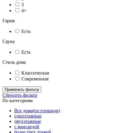
3
4+
Гараж
Есть
Сауна
Есть
Стиль дома
Классическая
Современная
Применить фильтр
Сбросить фильтр
По категориям
Все дома(по площади)
одноэтажные
двухэтажные
с мансардой
более трех этажей