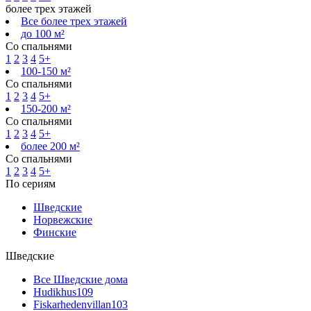
более трех этажей
Все более трех этажей
до 100 м²
Со спальнями
1
2
3
4
5+
100-150 м²
Со спальнями
1
2
3
4
5+
150-200 м²
Со спальнями
1
2
3
4
5+
более 200 м²
Со спальнями
1
2
3
4
5+
По сериям
Шведские
Норвежские
Финские
Шведские
Все Шведские дома
Hudikhus
109
Fiskarhedenvillan
103