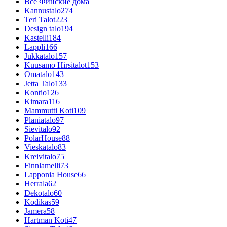
Все Финские дома
Kannustalo
274
Teri Talot
223
Design talo
194
Kastelli
184
Lappli
166
Jukkatalo
157
Kuusamo Hirsitalot
153
Omatalo
143
Jetta Talo
133
Kontio
126
Kimara
116
Mammutti Koti
109
Planiatalo
97
Sievitalo
92
PolarHouse
88
Vieskatalo
83
Kreivitalo
75
Finnlamelli
73
Lapponia House
66
Herrala
62
Dekotalo
60
Kodikas
59
Jamera
58
Hartman Koti
47