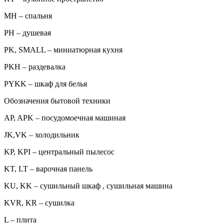
MH – спальня
PH – душевая
PK, SMALL – миниатюрная кухня
PKH – раздевалка
PYKK – шкаф для белья
Обозначения бытовой техники
AP, APK – посудомоечная машиная
JK,VK – холодильник
KP, KPI – центральный пылесос
KT, LT – варочная панель
KU, KK – сушильный шкаф , сушильная машина
KVR, KR – сушилка
L – плита