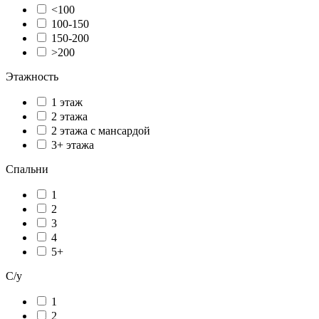
<100
100-150
150-200
>200
Этажность
1 этаж
2 этажа
2 этажа с мансардой
3+ этажа
Спальни
1
2
3
4
5+
С/у
1
2