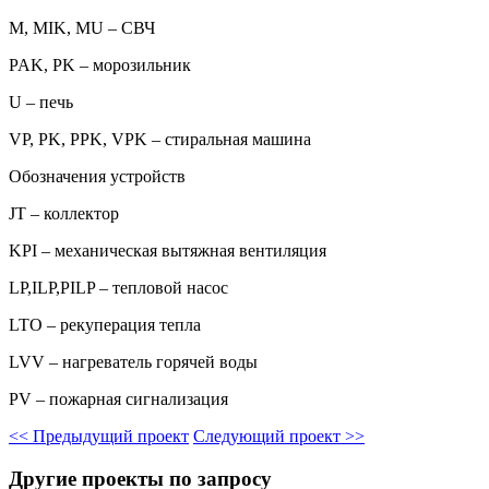
M, MIK, MU – СВЧ
PAK, PK – морозильник
U – печь
VP, PK, PPK, VPK – стиральная машина
Обозначения устройств
JT – коллектор
KPI – механическая вытяжная вентиляция
LP,ILP,PILP – тепловой насос
LTO – рекуперация тепла
LVV – нагреватель горячей воды
PV – пожарная сигнализация
<<
Предыдущий проект
Следующий проект
>>
Другие проекты по запросу