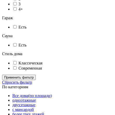
3
4+
Гараж
Есть
Сауна
Есть
Стиль дома
Классическая
Современная
Применить фильтр
Сбросить фильтр
По категориям
Все дома(по площади)
одноэтажные
двухэтажные
с мансардой
более трех этажей