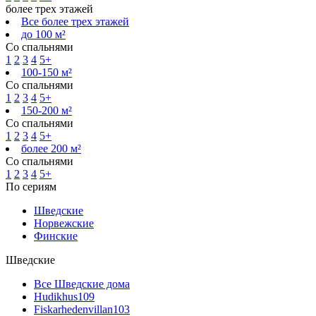
более трех этажей
Все более трех этажей
до 100 м²
Со спальнями
1
2
3
4
5+
100-150 м²
Со спальнями
1
2
3
4
5+
150-200 м²
Со спальнями
1
2
3
4
5+
более 200 м²
Со спальнями
1
2
3
4
5+
По сериям
Шведские
Норвежские
Финские
Шведские
Все Шведские дома
Hudikhus
109
Fiskarhedenvillan
103