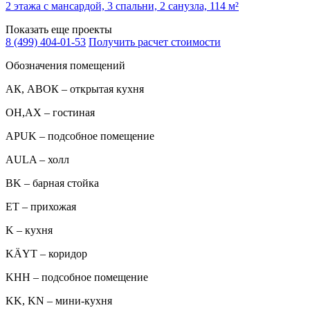
2 этажа с мансардой, 3 спальни, 2 санузла, 114 м²
Показать еще проекты
8 (499) 404-01-53
Получить расчет стоимости
Обозначения помещений
АК, АВОК – открытая кухня
ОН,AX – гостиная
APUK – подсобное помещение
AULA – холл
BK – барная стойка
ET – прихожая
K – кухня
KÄYT – коридор
KHH – подсобное помещение
KK, KN – мини-кухня