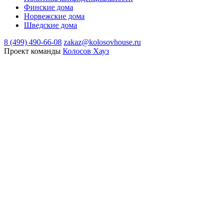
Финские дома
Норвежские дома
Шведские дома
8 (499) 490-66-08
zakaz@kolosovhouse.ru
Проект команды
Колосов Хауз