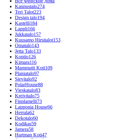
Все Финские дома
Kannustalo
274
Teri Talot
223
Design talo
194
Kastelli
184
Lappli
166
Jukkatalo
157
Kuusamo Hirsitalot
153
Omatalo
143
Jetta Talo
133
Kontio
126
Kimara
116
Mammutti Koti
109
Planiatalo
97
Sievitalo
92
PolarHouse
88
Vieskatalo
83
Kreivitalo
75
Finnlamelli
73
Lapponia House
66
Herrala
62
Dekotalo
60
Kodikas
59
Jamera
58
Hartman Koti
47