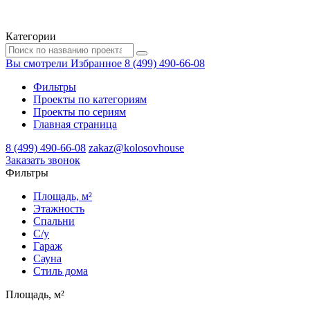
Категории
Вы смотрели
Избранное
8 (499) 490-66-08
Фильтры
Проекты по категориям
Проекты по сериям
Главная страница
8 (499) 490-66-08
zakaz@kolosovhouse
3аказать звонок
Фильтры
Площадь, м²
Этажность
Спальни
С/у
Гараж
Сауна
Стиль дома
Площадь, м²