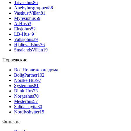
Trivselhus
86
Anebyhusgruppen
86
VastkustVillan
81
Myresjohus
59
A-Hus
53
Eksjohus
52
LB-Hus
49
Vallsjohus
39
Hjaltevadshus
36
SmalandsVillan
19
Норвежские
Все Норвежские дома
BoligPartner
102
Norske Hus
97
Systemhus
81
Blink Hus
73
Norgeshus
70
Mesterhus
57
Saltdalshytta
30
Nordlyshytter
15
Финские