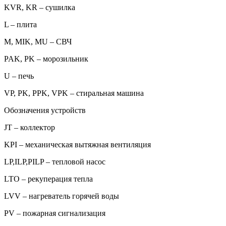
KVR, KR – сушилка
L – плита
M, MIK, MU – СВЧ
PAK, PK – морозильник
U – печь
VP, PK, PPK, VPK – стиральная машина
Обозначения устройств
JT – коллектор
KPI – механическая вытяжная вентиляция
LP,ILP,PILP – тепловой насос
LTO – рекуперация тепла
LVV – нагреватель горячей воды
PV – пожарная сигнализация