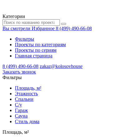
Категории
Вы смотрели
Избранное
8 (499) 490-66-08
Фильтры
Проекты по категориям
Проекты по сериям
Главная страница
8 (499) 490-66-08
zakaz@kolosovhouse
3аказать звонок
Фильтры
Площадь, м²
Этажность
Спальни
С/у
Гараж
Сауна
Стиль дома
Площадь, м²