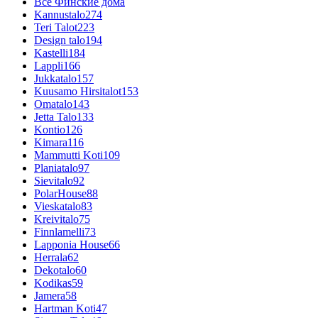
Все Финские дома
Kannustalo
274
Teri Talot
223
Design talo
194
Kastelli
184
Lappli
166
Jukkatalo
157
Kuusamo Hirsitalot
153
Omatalo
143
Jetta Talo
133
Kontio
126
Kimara
116
Mammutti Koti
109
Planiatalo
97
Sievitalo
92
PolarHouse
88
Vieskatalo
83
Kreivitalo
75
Finnlamelli
73
Lapponia House
66
Herrala
62
Dekotalo
60
Kodikas
59
Jamera
58
Hartman Koti
47