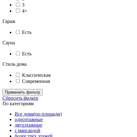
3
4+
Гараж
Есть
Сауна
Есть
Стиль дома
Классическая
Современная
Применить фильтр
Сбросить фильтр
По категориям
Все дома(по площади)
одноэтажные
двухэтажные
с мансардой
более трех этажей