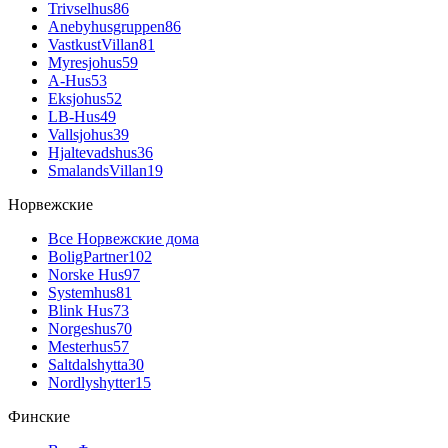
Trivselhus
86
Anebyhusgruppen
86
VastkustVillan
81
Myresjohus
59
A-Hus
53
Eksjohus
52
LB-Hus
49
Vallsjohus
39
Hjaltevadshus
36
SmalandsVillan
19
Норвежские
Все Норвежские дома
BoligPartner
102
Norske Hus
97
Systemhus
81
Blink Hus
73
Norgeshus
70
Mesterhus
57
Saltdalshytta
30
Nordlyshytter
15
Финские