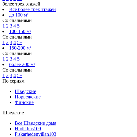
более трех этажей
Все более трех этажей
до 100 м²
Со спальнями
1
2
3
4
5+
100-150 м²
Со спальнями
1
2
3
4
5+
150-200 м²
Со спальнями
1
2
3
4
5+
более 200 м²
Со спальнями
1
2
3
4
5+
По сериям
Шведские
Норвежские
Финские
Шведские
Все Шведские дома
Hudikhus
109
Fiskarhedenvillan
103