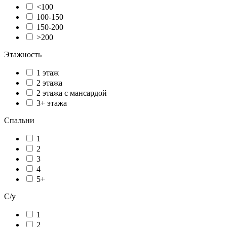
<100
100-150
150-200
>200
Этажность
1 этаж
2 этажа
2 этажа с мансардой
3+ этажа
Спальни
1
2
3
4
5+
С/у
1
2