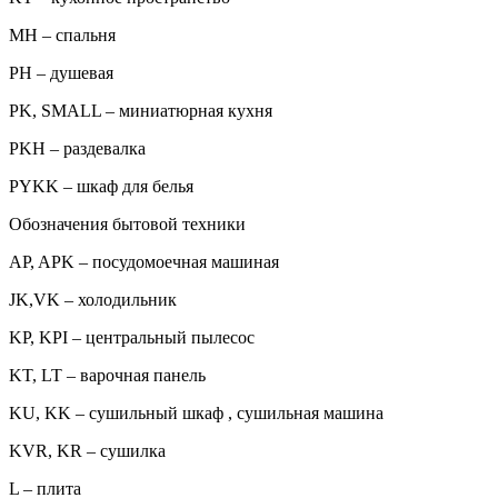
MH – спальня
PH – душевая
PK, SMALL – миниатюрная кухня
PKH – раздевалка
PYKK – шкаф для белья
Обозначения бытовой техники
AP, APK – посудомоечная машиная
JK,VK – холодильник
KP, KPI – центральный пылесос
KT, LT – варочная панель
KU, KK – сушильный шкаф , сушильная машина
KVR, KR – сушилка
L – плита