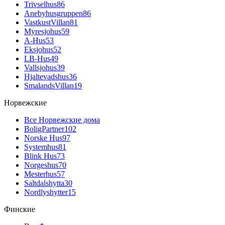
Trivselhus
86
Anebyhusgruppen
86
VastkustVillan
81
Myresjohus
59
A-Hus
53
Eksjohus
52
LB-Hus
49
Vallsjohus
39
Hjaltevadshus
36
SmalandsVillan
19
Норвежские
Все Норвежские дома
BoligPartner
102
Norske Hus
97
Systemhus
81
Blink Hus
73
Norgeshus
70
Mesterhus
57
Saltdalshytta
30
Nordlyshytter
15
Финские