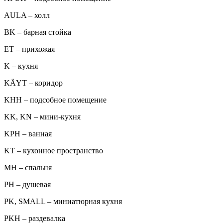
AULA – холл
BK – барная стойка
ET – прихожая
K – кухня
KÄYT – коридор
KHH – подсобное помещение
KK, KN – мини-кухня
KPH – ванная
KT – кухонное пространство
MH – спальня
PH – душевая
PK, SMALL – миниатюрная кухня
PKH – раздевалка