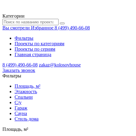
Категории
Вы смотрели
Избранное
8 (499) 490-66-08
Фильтры
Проекты по категориям
Проекты по сериям
Главная страница
8 (499) 490-66-08
zakaz@kolosovhouse
3аказать звонок
Фильтры
Площадь, м²
Этажность
Спальни
С/у
Гараж
Сауна
Стиль дома
Площадь, м²