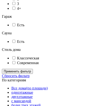
3
4+
Гараж
Есть
Сауна
Есть
Стиль дома
Классическая
Современная
Применить фильтр
Сбросить фильтр
По категориям
Все дома(по площади)
одноэтажные
двухэтажные
с мансардой
более трех этажей