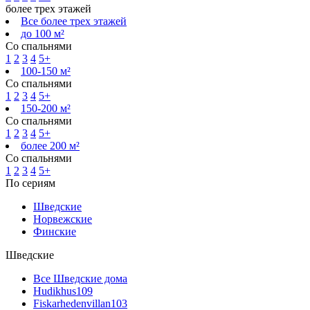
более трех этажей
Все более трех этажей
до 100 м²
Со спальнями
1
2
3
4
5+
100-150 м²
Со спальнями
1
2
3
4
5+
150-200 м²
Со спальнями
1
2
3
4
5+
более 200 м²
Со спальнями
1
2
3
4
5+
По сериям
Шведские
Норвежские
Финские
Шведские
Все Шведские дома
Hudikhus
109
Fiskarhedenvillan
103