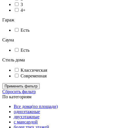
3
4+
Гараж
Есть
Сауна
Есть
Стиль дома
Классическая
Современная
Применить фильтр
Сбросить фильтр
По категориям
Все дома(по площади)
одноэтажные
двухэтажные
с мансардой
более трех этажей