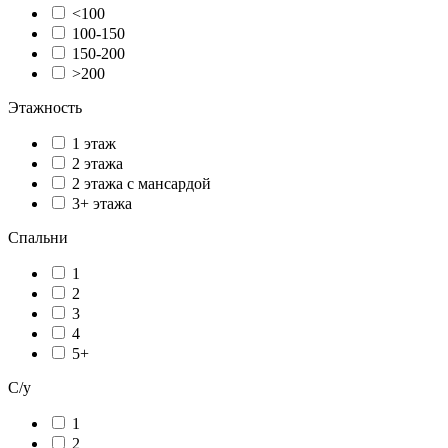
<100
100-150
150-200
>200
Этажность
1 этаж
2 этажа
2 этажа с мансардой
3+ этажа
Спальни
1
2
3
4
5+
С/у
1
2