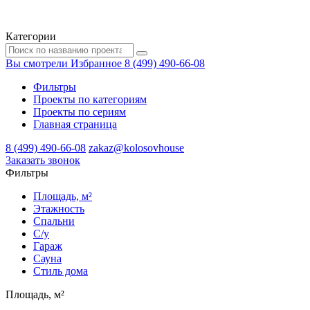
Категории
Вы смотрели
Избранное
8 (499) 490-66-08
Фильтры
Проекты по категориям
Проекты по сериям
Главная страница
8 (499) 490-66-08
zakaz@kolosovhouse
3аказать звонок
Фильтры
Площадь, м²
Этажность
Спальни
С/у
Гараж
Сауна
Стиль дома
Площадь, м²