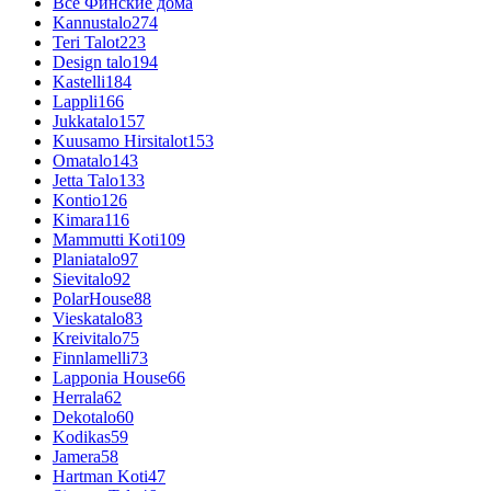
Все Финские дома
Kannustalo
274
Teri Talot
223
Design talo
194
Kastelli
184
Lappli
166
Jukkatalo
157
Kuusamo Hirsitalot
153
Omatalo
143
Jetta Talo
133
Kontio
126
Kimara
116
Mammutti Koti
109
Planiatalo
97
Sievitalo
92
PolarHouse
88
Vieskatalo
83
Kreivitalo
75
Finnlamelli
73
Lapponia House
66
Herrala
62
Dekotalo
60
Kodikas
59
Jamera
58
Hartman Koti
47