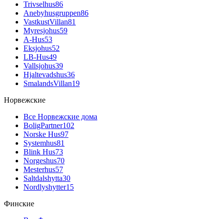
Trivselhus
86
Anebyhusgruppen
86
VastkustVillan
81
Myresjohus
59
A-Hus
53
Eksjohus
52
LB-Hus
49
Vallsjohus
39
Hjaltevadshus
36
SmalandsVillan
19
Норвежские
Все Норвежские дома
BoligPartner
102
Norske Hus
97
Systemhus
81
Blink Hus
73
Norgeshus
70
Mesterhus
57
Saltdalshytta
30
Nordlyshytter
15
Финские