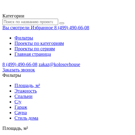
Категории
Вы смотрели
Избранное
8 (499) 490-66-08
Фильтры
Проекты по категориям
Проекты по сериям
Главная страница
8 (499) 490-66-08
zakaz@kolosovhouse
3аказать звонок
Фильтры
Площадь, м²
Этажность
Спальни
С/у
Гараж
Сауна
Стиль дома
Площадь, м²