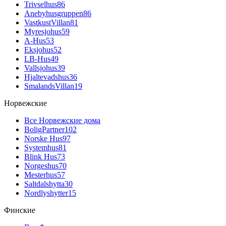
Trivselhus
86
Anebyhusgruppen
86
VastkustVillan
81
Myresjohus
59
A-Hus
53
Eksjohus
52
LB-Hus
49
Vallsjohus
39
Hjaltevadshus
36
SmalandsVillan
19
Норвежские
Все Норвежские дома
BoligPartner
102
Norske Hus
97
Systemhus
81
Blink Hus
73
Norgeshus
70
Mesterhus
57
Saltdalshytta
30
Nordlyshytter
15
Финские