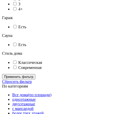
3
4+
Гараж
Есть
Сауна
Есть
Стиль дома
Классическая
Современная
Применить фильтр
Сбросить фильтр
По категориям
Все дома(по площади)
одноэтажные
двухэтажные
с мансардой
более трех этажей