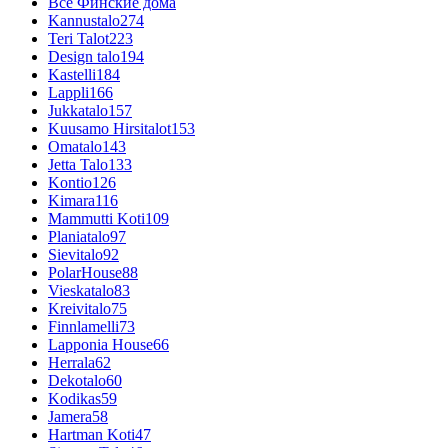
Все Финские дома
Kannustalo
274
Teri Talot
223
Design talo
194
Kastelli
184
Lappli
166
Jukkatalo
157
Kuusamo Hirsitalot
153
Omatalo
143
Jetta Talo
133
Kontio
126
Kimara
116
Mammutti Koti
109
Planiatalo
97
Sievitalo
92
PolarHouse
88
Vieskatalo
83
Kreivitalo
75
Finnlamelli
73
Lapponia House
66
Herrala
62
Dekotalo
60
Kodikas
59
Jamera
58
Hartman Koti
47