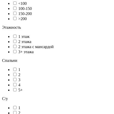
<100
100-150
150-200
>200
Этажность
1 этаж
2 этажа
2 этажа с мансардой
3+ этажа
Спальни
1
2
3
4
5+
С/у
1
2