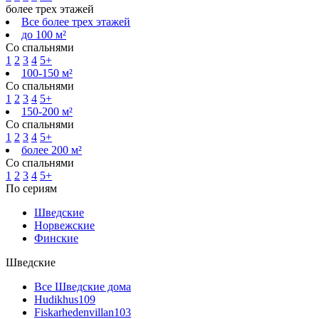
более трех этажей
Все более трех этажей
до 100 м²
Со спальнями
1
2
3
4
5+
100-150 м²
Со спальнями
1
2
3
4
5+
150-200 м²
Со спальнями
1
2
3
4
5+
более 200 м²
Со спальнями
1
2
3
4
5+
По сериям
Шведские
Норвежские
Финские
Шведские
Все Шведские дома
Hudikhus
109
Fiskarhedenvillan
103