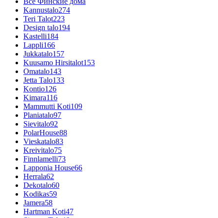
Все Финские дома
Kannustalo
274
Teri Talot
223
Design talo
194
Kastelli
184
Lappli
166
Jukkatalo
157
Kuusamo Hirsitalot
153
Omatalo
143
Jetta Talo
133
Kontio
126
Kimara
116
Mammutti Koti
109
Planiatalo
97
Sievitalo
92
PolarHouse
88
Vieskatalo
83
Kreivitalo
75
Finnlamelli
73
Lapponia House
66
Herrala
62
Dekotalo
60
Kodikas
59
Jamera
58
Hartman Koti
47