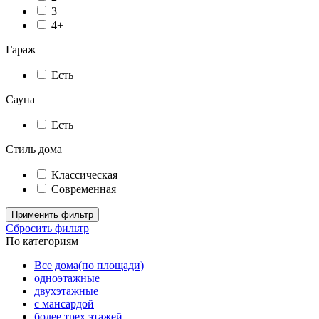
3
4+
Гараж
Есть
Сауна
Есть
Стиль дома
Классическая
Современная
Применить фильтр
Сбросить фильтр
По категориям
Все дома(по площади)
одноэтажные
двухэтажные
с мансардой
более трех этажей