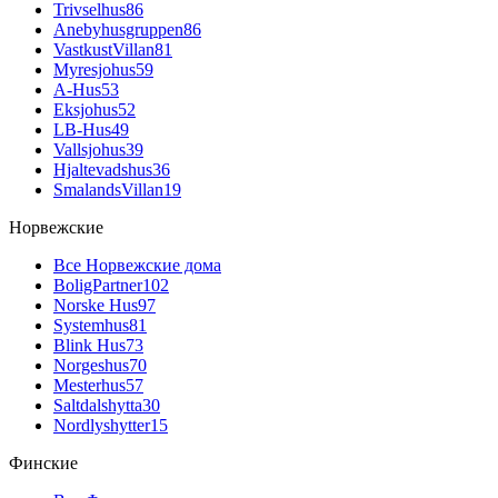
Trivselhus
86
Anebyhusgruppen
86
VastkustVillan
81
Myresjohus
59
A-Hus
53
Eksjohus
52
LB-Hus
49
Vallsjohus
39
Hjaltevadshus
36
SmalandsVillan
19
Норвежские
Все Норвежские дома
BoligPartner
102
Norske Hus
97
Systemhus
81
Blink Hus
73
Norgeshus
70
Mesterhus
57
Saltdalshytta
30
Nordlyshytter
15
Финские