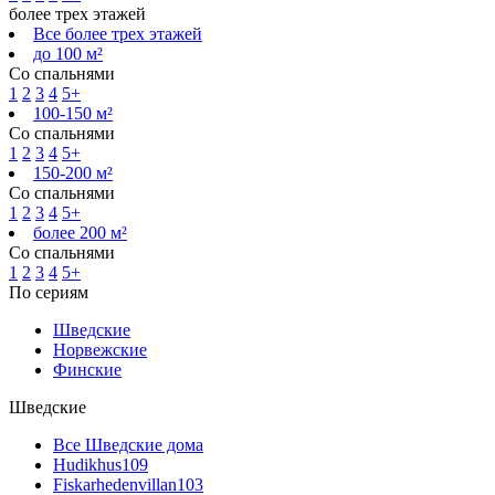
более трех этажей
Все более трех этажей
до 100 м²
Со спальнями
1
2
3
4
5+
100-150 м²
Со спальнями
1
2
3
4
5+
150-200 м²
Со спальнями
1
2
3
4
5+
более 200 м²
Со спальнями
1
2
3
4
5+
По сериям
Шведские
Норвежские
Финские
Шведские
Все Шведские дома
Hudikhus
109
Fiskarhedenvillan
103