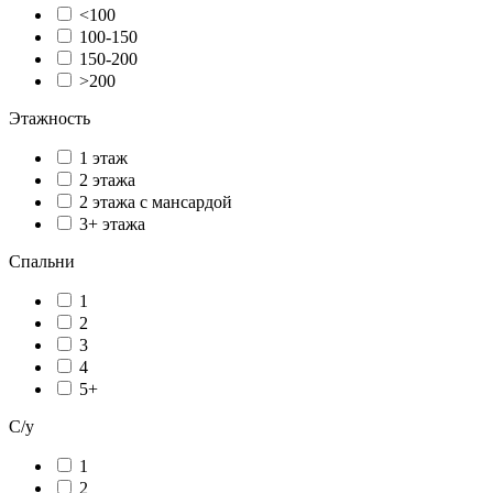
<100
100-150
150-200
>200
Этажность
1 этаж
2 этажа
2 этажа с мансардой
3+ этажа
Спальни
1
2
3
4
5+
С/у
1
2