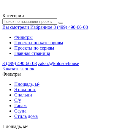
Категории
Вы смотрели
Избранное
8 (499) 490-66-08
Фильтры
Проекты по категориям
Проекты по сериям
Главная страница
8 (499) 490-66-08
zakaz@kolosovhouse
3аказать звонок
Фильтры
Площадь, м²
Этажность
Спальни
С/у
Гараж
Сауна
Стиль дома
Площадь, м²