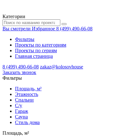
Категории
Вы смотрели
Избранное
8 (499) 490-66-08
Фильтры
Проекты по категориям
Проекты по сериям
Главная страница
8 (499) 490-66-08
zakaz@kolosovhouse
3аказать звонок
Фильтры
Площадь, м²
Этажность
Спальни
С/у
Гараж
Сауна
Стиль дома
Площадь, м²