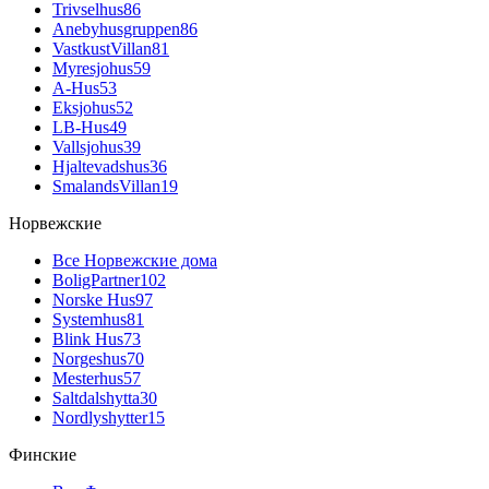
Trivselhus
86
Anebyhusgruppen
86
VastkustVillan
81
Myresjohus
59
A-Hus
53
Eksjohus
52
LB-Hus
49
Vallsjohus
39
Hjaltevadshus
36
SmalandsVillan
19
Норвежские
Все Норвежские дома
BoligPartner
102
Norske Hus
97
Systemhus
81
Blink Hus
73
Norgeshus
70
Mesterhus
57
Saltdalshytta
30
Nordlyshytter
15
Финские