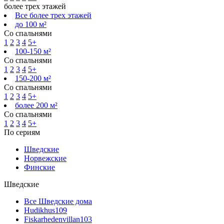
более трех этажей
Все более трех этажей
до 100 м²
Со спальнями
1
2
3
4
5+
100-150 м²
Со спальнями
1
2
3
4
5+
150-200 м²
Со спальнями
1
2
3
4
5+
более 200 м²
Со спальнями
1
2
3
4
5+
По сериям
Шведские
Норвежские
Финские
Шведские
Все Шведские дома
Hudikhus
109
Fiskarhedenvillan
103