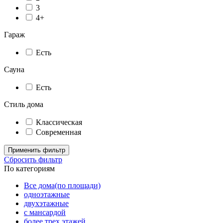
3
4+
Гараж
Есть
Сауна
Есть
Стиль дома
Классическая
Современная
Применить фильтр
Сбросить фильтр
По категориям
Все дома(по площади)
одноэтажные
двухэтажные
с мансардой
более трех этажей