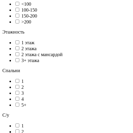
<100
100-150
150-200
>200
Этажность
1 этаж
2 этажа
2 этажа с мансардой
3+ этажа
Спальни
1
2
3
4
5+
С/у
1
2