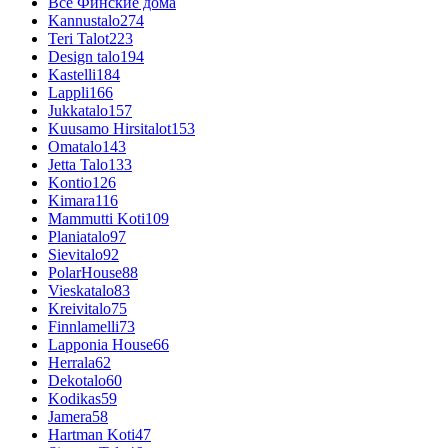
Все Финские дома
Kannustalo
274
Teri Talot
223
Design talo
194
Kastelli
184
Lappli
166
Jukkatalo
157
Kuusamo Hirsitalot
153
Omatalo
143
Jetta Talo
133
Kontio
126
Kimara
116
Mammutti Koti
109
Planiatalo
97
Sievitalo
92
PolarHouse
88
Vieskatalo
83
Kreivitalo
75
Finnlamelli
73
Lapponia House
66
Herrala
62
Dekotalo
60
Kodikas
59
Jamera
58
Hartman Koti
47