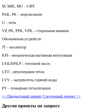
M, MIK, MU – СВЧ
PAK, PK – морозильник
U – печь
VP, PK, PPK, VPK – стиральная машина
Обозначения устройств
JT – коллектор
KPI – механическая вытяжная вентиляция
LP,ILP,PILP – тепловой насос
LTO – рекуперация тепла
LVV – нагреватель горячей воды
PV – пожарная сигнализация
<<
Предыдущий проект
Следующий проект
>>
Другие проекты по запросу