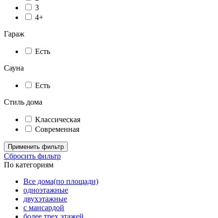
3
4+
Гараж
Есть
Сауна
Есть
Стиль дома
Классическая
Современная
Применить фильтр
Сбросить фильтр
По категориям
Все дома(по площади)
одноэтажные
двухэтажные
с мансардой
более трех этажей