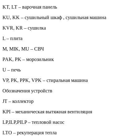
KT, LT – варочная панель
KU, KK – сушильный шкаф , сушильная машина
KVR, KR – сушилка
L – плита
M, MIK, MU – СВЧ
PAK, PK – морозильник
U – печь
VP, PK, PPK, VPK – стиральная машина
Обозначения устройств
JT – коллектор
KPI – механическая вытяжная вентиляция
LP,ILP,PILP – тепловой насос
LTO – рекуперация тепла