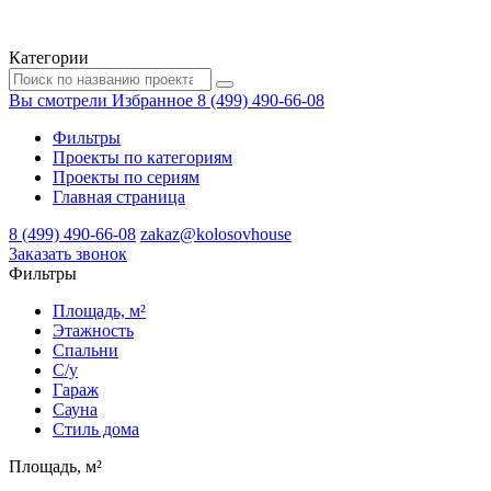
Категории
Вы смотрели
Избранное
8 (499) 490-66-08
Фильтры
Проекты по категориям
Проекты по сериям
Главная страница
8 (499) 490-66-08
zakaz@kolosovhouse
3аказать звонок
Фильтры
Площадь, м²
Этажность
Спальни
С/у
Гараж
Сауна
Стиль дома
Площадь, м²