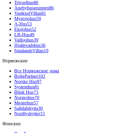
Trivselhus
86
Anebyhusgruppen
86
VastkustVillan
81
Myresjohus
59
A-Hus
53
Eksjohus
52
LB-Hus
49
Vallsjohus
39
Hjaltevadshus
36
SmalandsVillan
19
Норвежские
Все Норвежские дома
BoligPartner
102
Norske Hus
97
Systemhus
81
Blink Hus
73
Norgeshus
70
Mesterhus
57
Saltdalshytta
30
Nordlyshytter
15
Финские