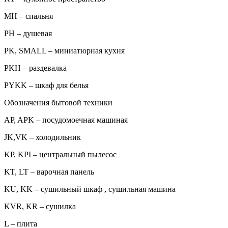
MH – спальня
PH – душевая
PK, SMALL – миниатюрная кухня
PKH – раздевалка
PYKK – шкаф для белья
Обозначения бытовой техники
AP, APK – посудомоечная машиная
JK,VK – холодильник
KP, KPI – центральный пылесос
KT, LT – варочная панель
KU, KK – сушильный шкаф , сушильная машина
KVR, KR – сушилка
L – плита