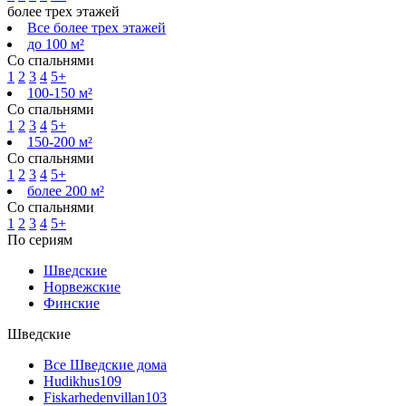
более трех этажей
Все более трех этажей
до 100 м²
Со спальнями
1
2
3
4
5+
100-150 м²
Со спальнями
1
2
3
4
5+
150-200 м²
Со спальнями
1
2
3
4
5+
более 200 м²
Со спальнями
1
2
3
4
5+
По сериям
Шведские
Норвежские
Финские
Шведские
Все Шведские дома
Hudikhus
109
Fiskarhedenvillan
103