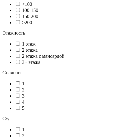
<100
100-150
150-200
>200
Этажность
1 этаж
2 этажа
2 этажа с мансардой
3+ этажа
Спальни
1
2
3
4
5+
С/у
1
2