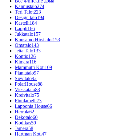
Все Финские дома
Kannustalo
274
Teri Talot
223
Design talo
194
Kastelli
184
Lappli
166
Jukkatalo
157
Kuusamo Hirsitalot
153
Omatalo
143
Jetta Talo
133
Kontio
126
Kimara
116
Mammutti Koti
109
Planiatalo
97
Sievitalo
92
PolarHouse
88
Vieskatalo
83
Kreivitalo
75
Finnlamelli
73
Lapponia House
66
Herrala
62
Dekotalo
60
Kodikas
59
Jamera
58
Hartman Koti
47