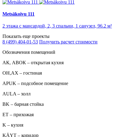
Metsäkoivu 111
2 этажа с мансардой, 2, 3 спальни, 1 санузел, 96.2 м²
Показать еще проекты
8 (499) 404-01-53
Получить расчет стоимости
Обозначения помещений
АК, АВОК – открытая кухня
ОН,AX – гостиная
APUK – подсобное помещение
AULA – холл
BK – барная стойка
ET – прихожая
K – кухня
KÄYT – коридор