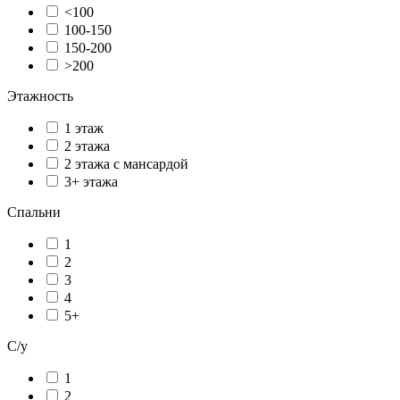
<100
100-150
150-200
>200
Этажность
1 этаж
2 этажа
2 этажа с мансардой
3+ этажа
Спальни
1
2
3
4
5+
С/у
1
2