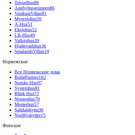
Trivselhus
86
Anebyhusgruppen
86
VastkustVillan
81
Myresjohus
59
A-Hus
53
Eksjohus
52
LB-Hus
49
Vallsjohus
39
Hjaltevadshus
36
SmalandsVillan
19
Норвежские
Все Норвежские дома
BoligPartner
102
Norske Hus
97
Systemhus
81
Blink Hus
73
Norgeshus
70
Mesterhus
57
Saltdalshytta
30
Nordlyshytter
15
Финские