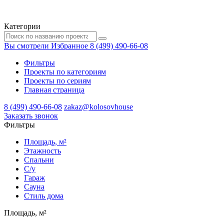
Категории
Вы смотрели
Избранное
8 (499) 490-66-08
Фильтры
Проекты по категориям
Проекты по сериям
Главная страница
8 (499) 490-66-08
zakaz@kolosovhouse
3аказать звонок
Фильтры
Площадь, м²
Этажность
Спальни
С/у
Гараж
Сауна
Стиль дома
Площадь, м²