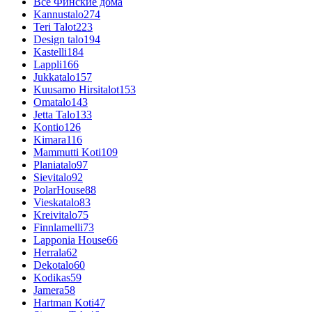
Все Финские дома
Kannustalo
274
Teri Talot
223
Design talo
194
Kastelli
184
Lappli
166
Jukkatalo
157
Kuusamo Hirsitalot
153
Omatalo
143
Jetta Talo
133
Kontio
126
Kimara
116
Mammutti Koti
109
Planiatalo
97
Sievitalo
92
PolarHouse
88
Vieskatalo
83
Kreivitalo
75
Finnlamelli
73
Lapponia House
66
Herrala
62
Dekotalo
60
Kodikas
59
Jamera
58
Hartman Koti
47