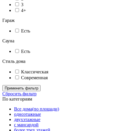
3
4+
Гараж
Есть
Сауна
Есть
Стиль дома
Классическая
Современная
Применить фильтр
Сбросить фильтр
По категориям
Все дома(по площади)
одноэтажные
двухэтажные
с мансардой
более трех этажей