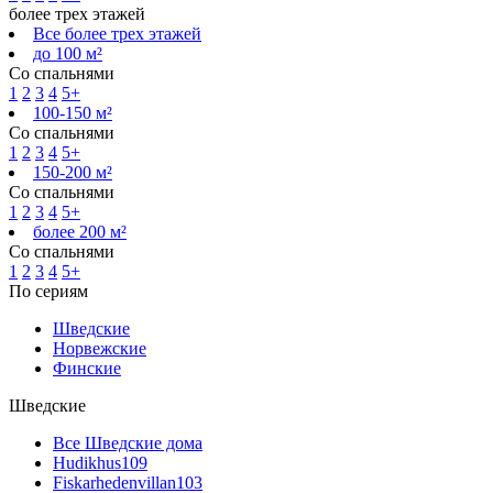
более трех этажей
Все более трех этажей
до 100 м²
Со спальнями
1
2
3
4
5+
100-150 м²
Со спальнями
1
2
3
4
5+
150-200 м²
Со спальнями
1
2
3
4
5+
более 200 м²
Со спальнями
1
2
3
4
5+
По сериям
Шведские
Норвежские
Финские
Шведские
Все Шведские дома
Hudikhus
109
Fiskarhedenvillan
103