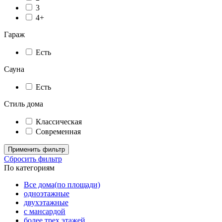
3
4+
Гараж
Есть
Сауна
Есть
Стиль дома
Классическая
Современная
Применить фильтр
Сбросить фильтр
По категориям
Все дома(по площади)
одноэтажные
двухэтажные
с мансардой
более трех этажей