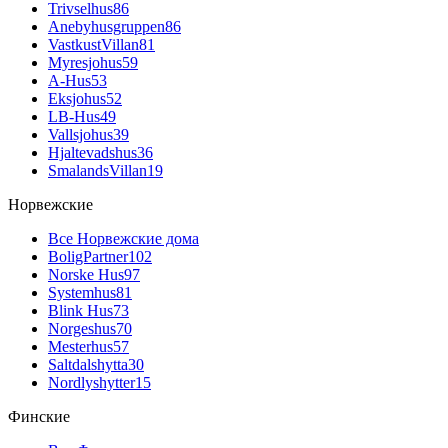
Trivselhus
86
Anebyhusgruppen
86
VastkustVillan
81
Myresjohus
59
A-Hus
53
Eksjohus
52
LB-Hus
49
Vallsjohus
39
Hjaltevadshus
36
SmalandsVillan
19
Норвежские
Все Норвежские дома
BoligPartner
102
Norske Hus
97
Systemhus
81
Blink Hus
73
Norgeshus
70
Mesterhus
57
Saltdalshytta
30
Nordlyshytter
15
Финские