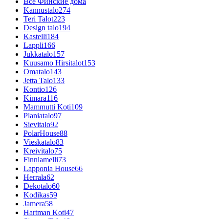
Все Финские дома
Kannustalo
274
Teri Talot
223
Design talo
194
Kastelli
184
Lappli
166
Jukkatalo
157
Kuusamo Hirsitalot
153
Omatalo
143
Jetta Talo
133
Kontio
126
Kimara
116
Mammutti Koti
109
Planiatalo
97
Sievitalo
92
PolarHouse
88
Vieskatalo
83
Kreivitalo
75
Finnlamelli
73
Lapponia House
66
Herrala
62
Dekotalo
60
Kodikas
59
Jamera
58
Hartman Koti
47