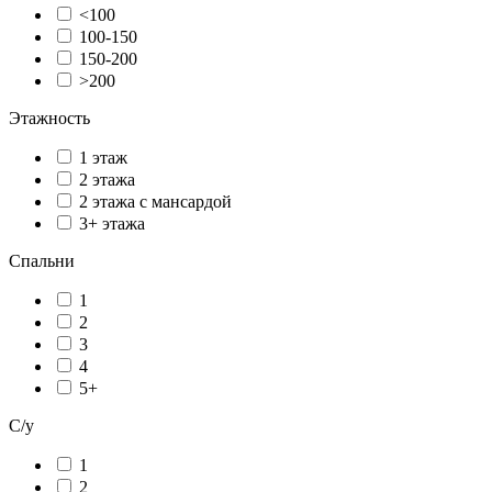
<100
100-150
150-200
>200
Этажность
1 этаж
2 этажа
2 этажа с мансардой
3+ этажа
Спальни
1
2
3
4
5+
С/у
1
2