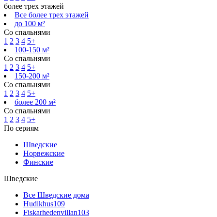
более трех этажей
Все более трех этажей
до 100 м²
Со спальнями
1
2
3
4
5+
100-150 м²
Со спальнями
1
2
3
4
5+
150-200 м²
Со спальнями
1
2
3
4
5+
более 200 м²
Со спальнями
1
2
3
4
5+
По сериям
Шведские
Норвежские
Финские
Шведские
Все Шведские дома
Hudikhus
109
Fiskarhedenvillan
103