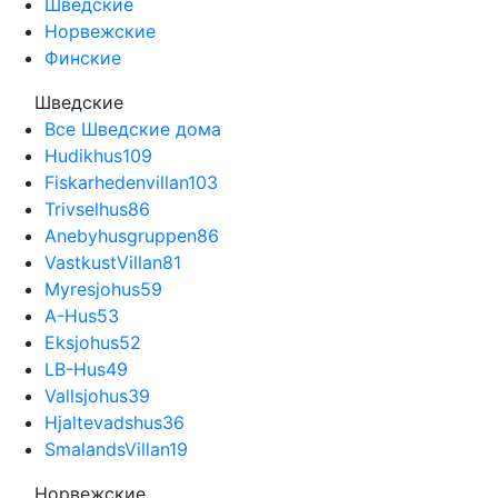
Шведские
Норвежские
Финские
Шведские
Все Шведские дома
Hudikhus
109
Fiskarhedenvillan
103
Trivselhus
86
Anebyhusgruppen
86
VastkustVillan
81
Myresjohus
59
A-Hus
53
Eksjohus
52
LB-Hus
49
Vallsjohus
39
Hjaltevadshus
36
SmalandsVillan
19
Норвежские