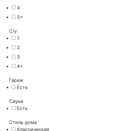
4
5+
С/у
1
2
3
4+
Гараж
Есть
Сауна
Есть
Стиль дома
Классическая