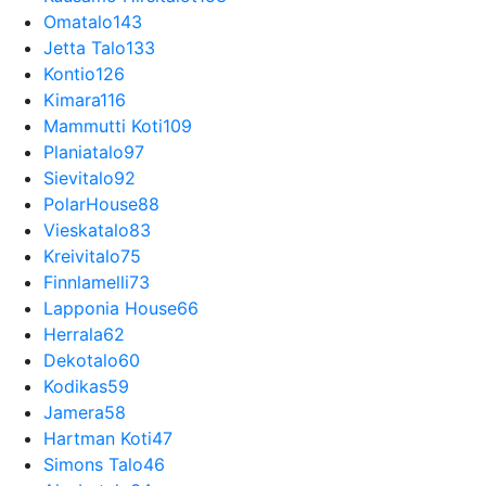
Omatalo
143
Jetta Talo
133
Kontio
126
Kimara
116
Mammutti Koti
109
Planiatalo
97
Sievitalo
92
PolarHouse
88
Vieskatalo
83
Kreivitalo
75
Finnlamelli
73
Lapponia House
66
Herrala
62
Dekotalo
60
Kodikas
59
Jamera
58
Hartman Koti
47
Simons Talo
46