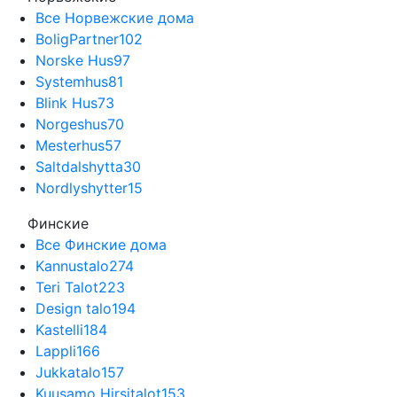
Все Норвежские дома
BoligPartner
102
Norske Hus
97
Systemhus
81
Blink Hus
73
Norgeshus
70
Mesterhus
57
Saltdalshytta
30
Nordlyshytter
15
Финские
Все Финские дома
Kannustalo
274
Teri Talot
223
Design talo
194
Kastelli
184
Lappli
166
Jukkatalo
157
Kuusamo Hirsitalot
153