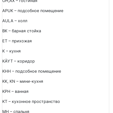
ОН,AX – гостиная
APUK – подсобное помещение
AULA – холл
BK – барная стойка
ET – прихожая
K – кухня
KÄYT – коридор
KHH – подсобное помещение
KK, KN – мини-кухня
KPH – ванная
KT – кухонное пространство
MH – спальня