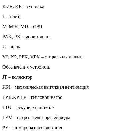
KVR, KR – сушилка
L – плита
M, MIK, MU – СВЧ
PAK, PK – морозильник
U – печь
VP, PK, PPK, VPK – стиральная машина
Обозначения устройств
JT – коллектор
KPI – механическая вытяжная вентиляция
LP,ILP,PILP – тепловой насос
LTO – рекуперация тепла
LVV – нагреватель горячей воды
PV – пожарная сигнализация