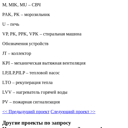
M, MIK, MU – СВЧ
PAK, PK – морозильник
U – печь
VP, PK, PPK, VPK – стиральная машина
Обозначения устройств
JT – коллектор
KPI – механическая вытяжная вентиляция
LP,ILP,PILP – тепловой насос
LTO – рекуперация тепла
LVV – нагреватель горячей воды
PV – пожарная сигнализация
<<
Предыдущий проект
Следующий проект
>>
Другие проекты по запросу