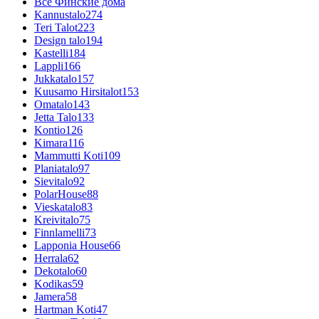
Все Финские дома
Kannustalo
274
Teri Talot
223
Design talo
194
Kastelli
184
Lappli
166
Jukkatalo
157
Kuusamo Hirsitalot
153
Omatalo
143
Jetta Talo
133
Kontio
126
Kimara
116
Mammutti Koti
109
Planiatalo
97
Sievitalo
92
PolarHouse
88
Vieskatalo
83
Kreivitalo
75
Finnlamelli
73
Lapponia House
66
Herrala
62
Dekotalo
60
Kodikas
59
Jamera
58
Hartman Koti
47