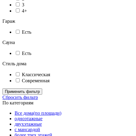
3
4+
Гараж
Есть
Сауна
Есть
Стиль дома
Классическая
Современная
Применить фильтр
Сбросить фильтр
По категориям
Все дома(по площади)
одноэтажные
двухэтажные
с мансардой
более трех этажей