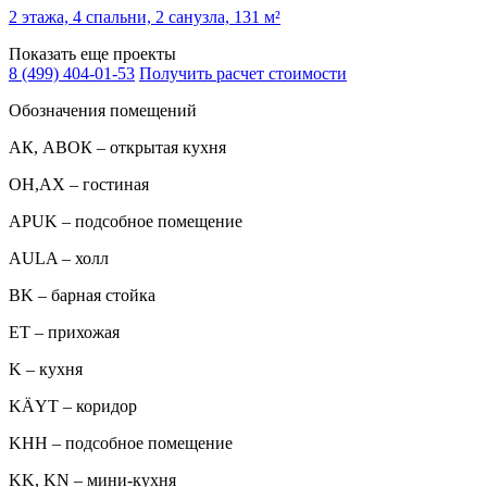
2 этажа, 4 спальни, 2 санузла, 131 м²
Показать еще проекты
8 (499) 404-01-53
Получить расчет стоимости
Обозначения помещений
АК, АВОК – открытая кухня
ОН,AX – гостиная
APUK – подсобное помещение
AULA – холл
BK – барная стойка
ET – прихожая
K – кухня
KÄYT – коридор
KHH – подсобное помещение
KK, KN – мини-кухня