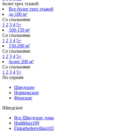
более трех этажей
Все более трех этажей
до 100 м²
Со спальнями
1
2
3
4
5+
100-150 м²
Со спальнями
1
2
3
4
5+
150-200 м²
Со спальнями
1
2
3
4
5+
более 200 м²
Со спальнями
1
2
3
4
5+
По сериям
Шведские
Норвежские
Финские
Шведские
Все Шведские дома
Hudikhus
109
Fiskarhedenvillan
103