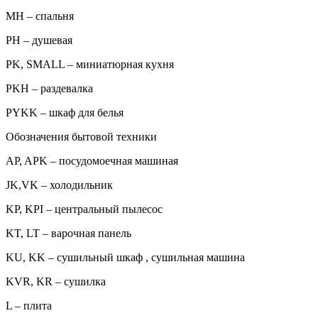
MH – спальня
PH – душевая
PK, SMALL – миниатюрная кухня
PKH – раздевалка
PYKK – шкаф для белья
Обозначения бытовой техники
AP, APK – посудомоечная машиная
JK,VK – холодильник
KP, KPI – центральный пылесос
KT, LT – варочная панель
KU, KK – сушильный шкаф , сушильная машина
KVR, KR – сушилка
L – плита