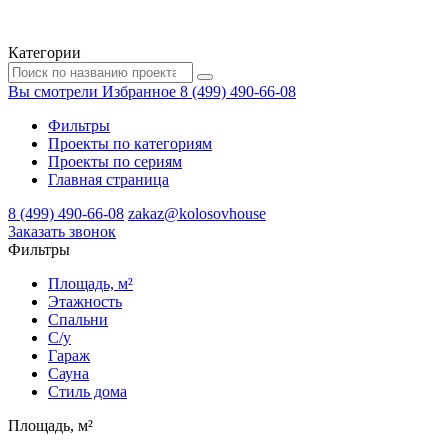
Категории
Вы смотрели
Избранное
8 (499) 490-66-08
Фильтры
Проекты по категориям
Проекты по сериям
Главная страница
8 (499) 490-66-08
zakaz@kolosovhouse
3аказать звонок
Фильтры
Площадь, м²
Этажность
Спальни
С/у
Гараж
Сауна
Стиль дома
Площадь, м²