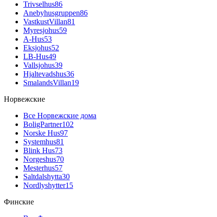
Trivselhus
86
Anebyhusgruppen
86
VastkustVillan
81
Myresjohus
59
A-Hus
53
Eksjohus
52
LB-Hus
49
Vallsjohus
39
Hjaltevadshus
36
SmalandsVillan
19
Норвежские
Все Норвежские дома
BoligPartner
102
Norske Hus
97
Systemhus
81
Blink Hus
73
Norgeshus
70
Mesterhus
57
Saltdalshytta
30
Nordlyshytter
15
Финские