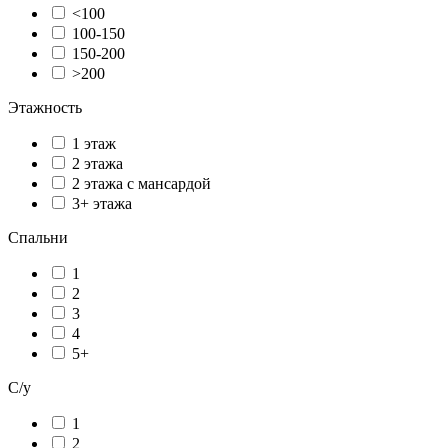
<100
100-150
150-200
>200
Этажность
1 этаж
2 этажа
2 этажа с мансардой
3+ этажа
Спальни
1
2
3
4
5+
С/у
1
2