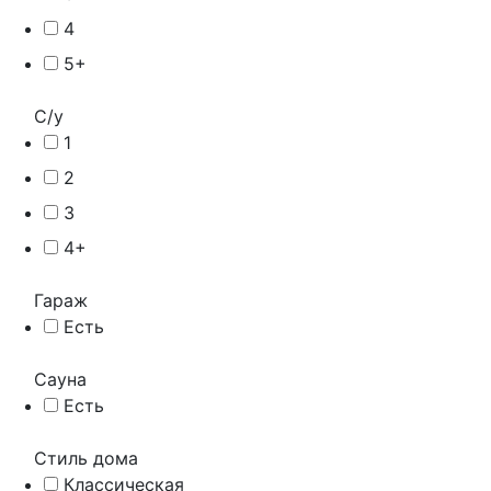
4
5+
С/у
1
2
3
4+
Гараж
Есть
Сауна
Есть
Стиль дома
Классическая