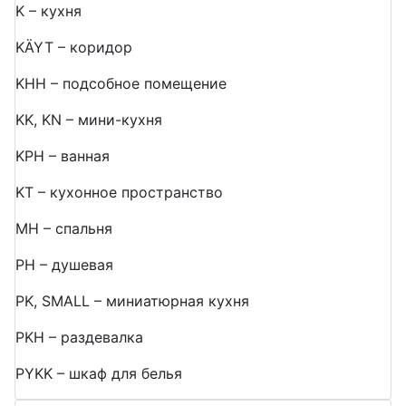
K – кухня
KÄYT – коридор
KHH – подсобное помещение
KK, KN – мини-кухня
KPH – ванная
KT – кухонное пространство
MH – спальня
PH – душевая
PK, SMALL – миниатюрная кухня
PKH – раздевалка
PYKK – шкаф для белья