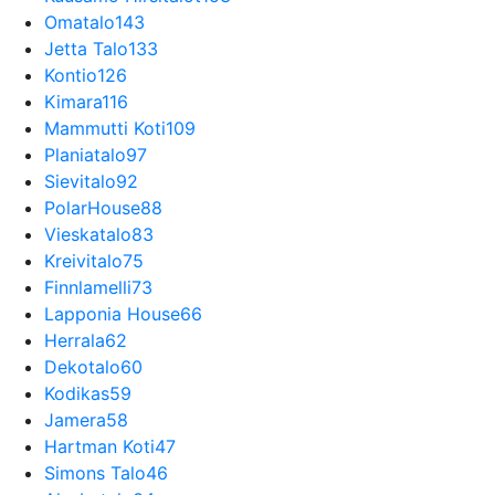
Omatalo
143
Jetta Talo
133
Kontio
126
Kimara
116
Mammutti Koti
109
Planiatalo
97
Sievitalo
92
PolarHouse
88
Vieskatalo
83
Kreivitalo
75
Finnlamelli
73
Lapponia House
66
Herrala
62
Dekotalo
60
Kodikas
59
Jamera
58
Hartman Koti
47
Simons Talo
46