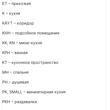
ET – прихожая
K – кухня
KÄYT – коридор
KHH – подсобное помещение
KK, KN – мини-кухня
KPH – ванная
KT – кухонное пространство
MH – спальня
PH – душевая
PK, SMALL – миниатюрная кухня
PKH – раздевалка