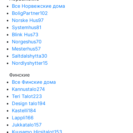
Все Норвежские дома
BoligPartner
102
Norske Hus
97
Systemhus
81
Blink Hus
73
Norgeshus
70
Mesterhus
57
Saltdalshytta
30
Nordlyshytter
15
Финские
Все Финские дома
Kannustalo
274
Teri Talot
223
Design talo
194
Kastelli
184
Lappli
166
Jukkatalo
157
Kuusamo Hirsitalot
153