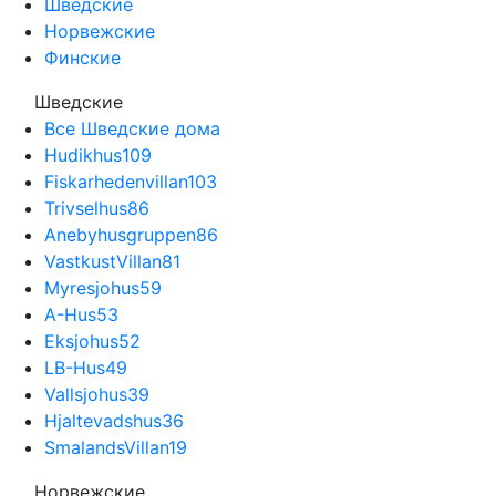
Шведские
Норвежские
Финские
Шведские
Все Шведские дома
Hudikhus
109
Fiskarhedenvillan
103
Trivselhus
86
Anebyhusgruppen
86
VastkustVillan
81
Myresjohus
59
A-Hus
53
Eksjohus
52
LB-Hus
49
Vallsjohus
39
Hjaltevadshus
36
SmalandsVillan
19
Норвежские