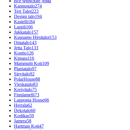
Все Финские дома
Kannustalo
274
Teri Talot
223
Design talo
194
Kastelli
184
Lappli
166
Jukkatalo
157
Kuusamo Hirsitalot
153
Omatalo
143
Jetta Talo
133
Kontio
126
Kimara
116
Mammutti Koti
109
Planiatalo
97
Sievitalo
92
PolarHouse
88
Vieskatalo
83
Kreivitalo
75
Finnlamelli
73
Lapponia House
66
Herrala
62
Dekotalo
60
Kodikas
59
Jamera
58
Hartman Koti
47