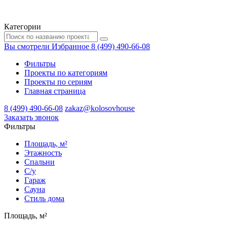
Категории
Вы смотрели
Избранное
8 (499) 490-66-08
Фильтры
Проекты по категориям
Проекты по сериям
Главная страница
8 (499) 490-66-08
zakaz@kolosovhouse
3аказать звонок
Фильтры
Площадь, м²
Этажность
Спальни
С/у
Гараж
Сауна
Стиль дома
Площадь, м²