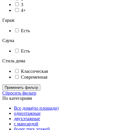
3
4+
Гараж
Есть
Сауна
Есть
Стиль дома
Классическая
Современная
Применить фильтр
Сбросить фильтр
По категориям
Все дома(по площади)
одноэтажные
двухэтажные
с мансардой
более трех этажей