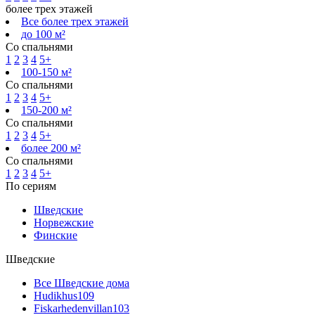
более трех этажей
Все более трех этажей
до 100 м²
Со спальнями
1
2
3
4
5+
100-150 м²
Со спальнями
1
2
3
4
5+
150-200 м²
Со спальнями
1
2
3
4
5+
более 200 м²
Со спальнями
1
2
3
4
5+
По сериям
Шведские
Норвежские
Финские
Шведские
Все Шведские дома
Hudikhus
109
Fiskarhedenvillan
103