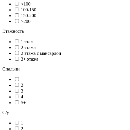
<100
100-150
150-200
>200
Этажность
1 этаж
2 этажа
2 этажа с мансардой
3+ этажа
Спальни
1
2
3
4
5+
С/у
1
2