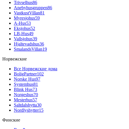
Trivselhus
86
Anebyhusgruppen
86
VastkustVillan
81
Myresjohus
59
A-Hus
53
Eksjohus
52
LB-Hus
49
Vallsjohus
39
Hjaltevadshus
36
SmalandsVillan
19
Норвежские
Все Норвежские дома
BoligPartner
102
Norske Hus
97
Systemhus
81
Blink Hus
73
Norgeshus
70
Mesterhus
57
Saltdalshytta
30
Nordlyshytter
15
Финские