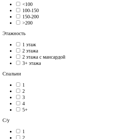
<100
100-150
150-200
>200
Этажность
1 этаж
2 этажа
2 этажа с мансардой
3+ этажа
Спальни
1
2
3
4
5+
С/у
1
2