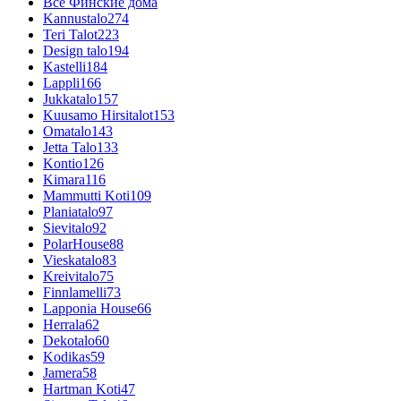
Все Финские дома
Kannustalo
274
Teri Talot
223
Design talo
194
Kastelli
184
Lappli
166
Jukkatalo
157
Kuusamo Hirsitalot
153
Omatalo
143
Jetta Talo
133
Kontio
126
Kimara
116
Mammutti Koti
109
Planiatalo
97
Sievitalo
92
PolarHouse
88
Vieskatalo
83
Kreivitalo
75
Finnlamelli
73
Lapponia House
66
Herrala
62
Dekotalo
60
Kodikas
59
Jamera
58
Hartman Koti
47