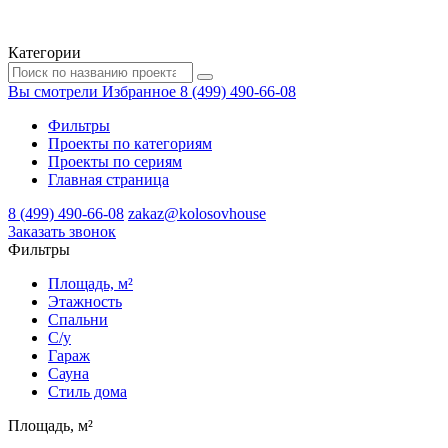
Категории
Вы смотрели
Избранное
8 (499) 490-66-08
Фильтры
Проекты по категориям
Проекты по сериям
Главная страница
8 (499) 490-66-08
zakaz@kolosovhouse
3аказать звонок
Фильтры
Площадь, м²
Этажность
Спальни
С/у
Гараж
Сауна
Стиль дома
Площадь, м²