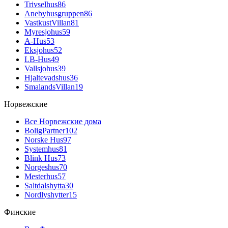
Trivselhus
86
Anebyhusgruppen
86
VastkustVillan
81
Myresjohus
59
A-Hus
53
Eksjohus
52
LB-Hus
49
Vallsjohus
39
Hjaltevadshus
36
SmalandsVillan
19
Норвежские
Все Норвежские дома
BoligPartner
102
Norske Hus
97
Systemhus
81
Blink Hus
73
Norgeshus
70
Mesterhus
57
Saltdalshytta
30
Nordlyshytter
15
Финские