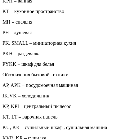
KPH – ванная
KT – кухонное пространство
MH – спальня
PH – душевая
PK, SMALL – миниатюрная кухня
PKH – раздевалка
PYKK – шкаф для белья
Обозначения бытовой техники
AP, APK – посудомоечная машиная
JK,VK – холодильник
KP, KPI – центральный пылесос
KT, LT – варочная панель
KU, KK – сушильный шкаф , сушильная машина
KVR, KR – сушилка