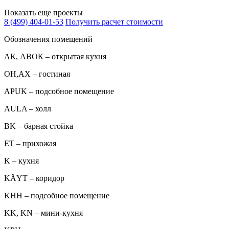
Показать еще проекты
8 (499) 404-01-53
Получить расчет стоимости
Обозначения помещений
АК, АВОК – открытая кухня
ОН,AX – гостиная
APUK – подсобное помещение
AULA – холл
BK – барная стойка
ET – прихожая
K – кухня
KÄYT – коридор
KHH – подсобное помещение
KK, KN – мини-кухня