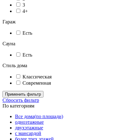
3
4+
Гараж
Есть
Сауна
Есть
Стиль дома
Классическая
Современная
Применить фильтр
Сбросить фильтр
По категориям
Все дома(по площади)
одноэтажные
двухэтажные
с мансардой
более трех этажей