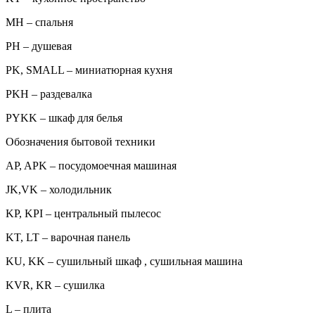
MH – спальня
PH – душевая
PK, SMALL – миниатюрная кухня
PKH – раздевалка
PYKK – шкаф для белья
Обозначения бытовой техники
AP, APK – посудомоечная машиная
JK,VK – холодильник
KP, KPI – центральный пылесос
KT, LT – варочная панель
KU, KK – сушильный шкаф , сушильная машина
KVR, KR – сушилка
L – плита