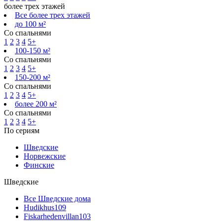
более трех этажей
Все более трех этажей
до 100 м²
Со спальнями
1
2
3
4
5+
100-150 м²
Со спальнями
1
2
3
4
5+
150-200 м²
Со спальнями
1
2
3
4
5+
более 200 м²
Со спальнями
1
2
3
4
5+
По сериям
Шведские
Норвежские
Финские
Шведские
Все Шведские дома
Hudikhus
109
Fiskarhedenvillan
103