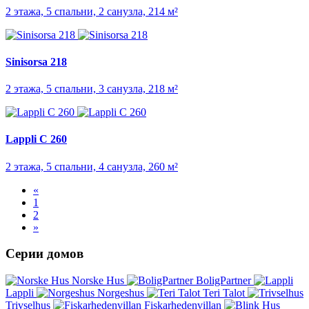
2 этажа, 5 спальни, 2 санузла, 214 м²
Sinisorsa 218
2 этажа, 5 спальни, 3 санузла, 218 м²
Lappli C 260
2 этажа, 5 спальни, 4 санузла, 260 м²
«
1
2
»
Серии домов
Norske Hus
BoligPartner
Lappli
Norgeshus
Teri Talot
Trivselhus
Fiskarhedenvillan