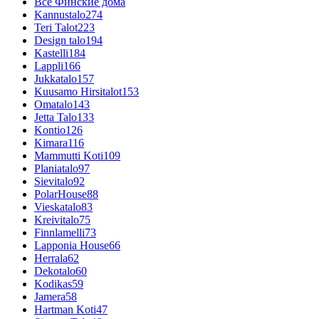
Все Финские дома
Kannustalo
274
Teri Talot
223
Design talo
194
Kastelli
184
Lappli
166
Jukkatalo
157
Kuusamo Hirsitalot
153
Omatalo
143
Jetta Talo
133
Kontio
126
Kimara
116
Mammutti Koti
109
Planiatalo
97
Sievitalo
92
PolarHouse
88
Vieskatalo
83
Kreivitalo
75
Finnlamelli
73
Lapponia House
66
Herrala
62
Dekotalo
60
Kodikas
59
Jamera
58
Hartman Koti
47