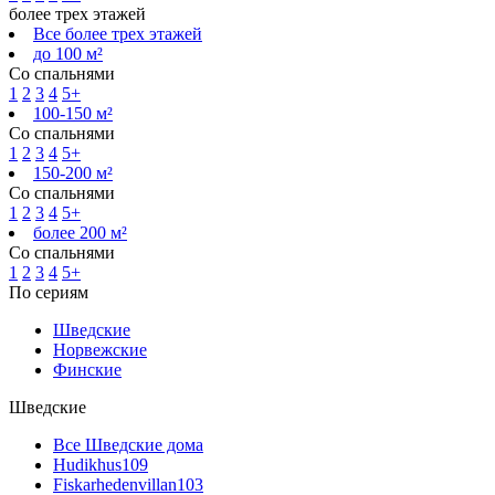
более трех этажей
Все более трех этажей
до 100 м²
Со спальнями
1
2
3
4
5+
100-150 м²
Со спальнями
1
2
3
4
5+
150-200 м²
Со спальнями
1
2
3
4
5+
более 200 м²
Со спальнями
1
2
3
4
5+
По сериям
Шведские
Норвежские
Финские
Шведские
Все Шведские дома
Hudikhus
109
Fiskarhedenvillan
103