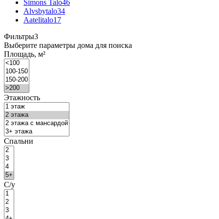
Simons Talo
46
Alvsbytalo
34
Aatelitalo
17
Фильтры
3
Выберите параметры дома для поиска
Площадь, м²
Этажность
Спальни
С/у