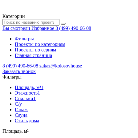
Категории
Вы смотрели
Избранное
8 (499) 490-66-08
Фильтры
Проекты по категориям
Проекты по сериям
Главная страница
8 (499) 490-66-08
zakaz@kolosovhouse
3аказать звонок
Фильтры
Площадь, м²
1
Этажность
1
Спальни
1
С/у
Гараж
Сауна
Стиль дома
Площадь, м²