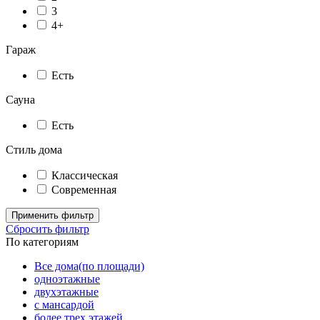
3
4+
Гараж
Есть
Сауна
Есть
Стиль дома
Классическая
Современная
Применить фильтр
Сбросить фильтр
По категориям
Все дома(по площади)
одноэтажные
двухэтажные
с мансардой
более трех этажей