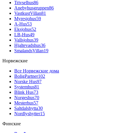
Trivselhus
86
Anebyhusgruppen
86
VastkustVillan
81
Myresjohus
59
A-Hus
53
Eksjohus
52
LB-Hus
49
Vallsjohus
39
Hjaltevadshus
36
SmalandsVillan
19
Норвежские
Все Норвежские дома
BoligPartner
102
Norske Hus
97
Systemhus
81
Blink Hus
73
Norgeshus
70
Mesterhus
57
Saltdalshytta
30
Nordlyshytter
15
Финские