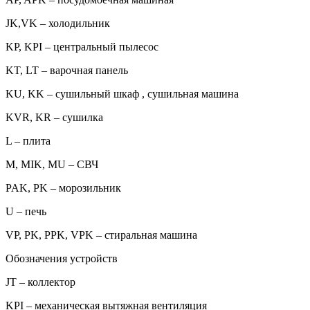
JK,VK – холодильник
KP, KPI – центральный пылесос
KT, LT – варочная панель
KU, KK – сушильный шкаф , сушильная машина
KVR, KR – сушилка
L – плита
M, MIK, MU – СВЧ
PAK, PK – морозильник
U – печь
VP, PK, PPK, VPK – стиральная машина
Обозначения устройств
JT – коллектор
KPI – механическая вытяжная вентиляция