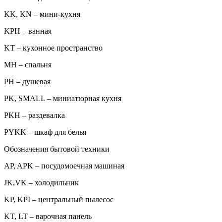
KK, KN – мини-кухня
KPH – ванная
KT – кухонное пространство
MH – спальня
PH – душевая
PK, SMALL – миниатюрная кухня
PKH – раздевалка
PYKK – шкаф для белья
Обозначения бытовой техники
AP, APK – посудомоечная машиная
JK,VK – холодильник
KP, KPI – центральный пылесос
KT, LT – варочная панель