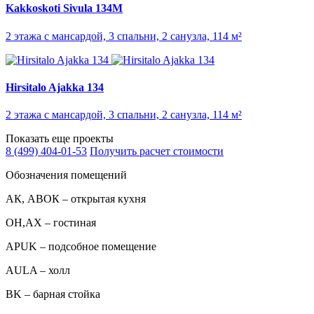
Kakkoskoti Sivula 134M
2 этажа с мансардой, 3 спальни, 2 санузла, 114 м²
Hirsitalo Ajakka 134
2 этажа с мансардой, 3 спальни, 2 санузла, 114 м²
Показать еще проекты
8 (499) 404-01-53
Получить расчет стоимости
Обозначения помещений
АК, АВОК – открытая кухня
ОН,AX – гостиная
APUK – подсобное помещение
AULA – холл
BK – барная стойка