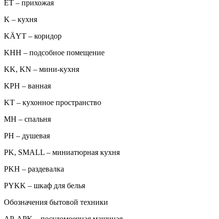
ET – прихожая
K – кухня
KÄYT – коридор
KHH – подсобное помещение
KK, KN – мини-кухня
KPH – ванная
KT – кухонное пространство
MH – спальня
PH – душевая
PK, SMALL – миниатюрная кухня
PKH – раздевалка
PYKK – шкаф для белья
Обозначения бытовой техники
AP, APK – посудомоечная машиная