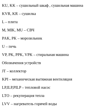
KU, KK – сушильный шкаф , сушильная машина
KVR, KR – сушилка
L – плита
M, MIK, MU – СВЧ
PAK, PK – морозильник
U – печь
VP, PK, PPK, VPK – стиральная машина
Обозначения устройств
JT – коллектор
KPI – механическая вытяжная вентиляция
LP,ILP,PILP – тепловой насос
LTO – рекуперация тепла
LVV – нагреватель горячей воды