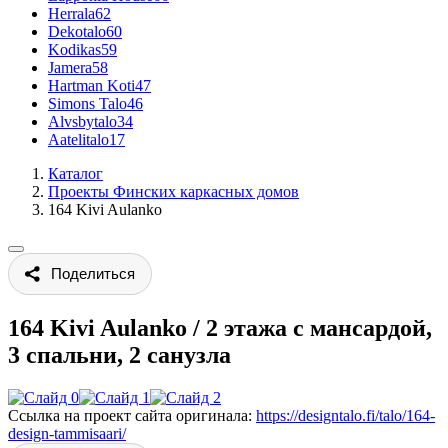
Herrala
62
Dekotalo
60
Kodikas
59
Jamera
58
Hartman Koti
47
Simons Talo
46
Alvsbytalo
34
Aatelitalo
17
Каталог
Проекты Финских каркасных домов
164 Kivi Aulanko
Поделиться
164 Kivi Aulanko
/
2 этажа с мансардой,
3 спальни, 2 санузла
Ссылка на проект сайта оригинала:
https://designtalo.fi/talo/164-
design-tammisaari/