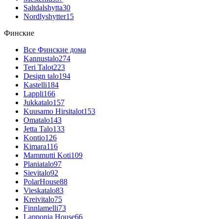
Saltdalshytta
30
Nordlyshytter
15
Финские
Все Финские дома
Kannustalo
274
Teri Talot
223
Design talo
194
Kastelli
184
Lappli
166
Jukkatalo
157
Kuusamo Hirsitalot
153
Omatalo
143
Jetta Talo
133
Kontio
126
Kimara
116
Mammutti Koti
109
Planiatalo
97
Sievitalo
92
PolarHouse
88
Vieskatalo
83
Kreivitalo
75
Finnlamelli
73
Lapponia House
66