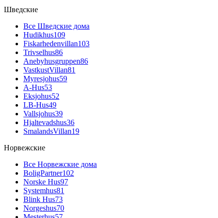
Шведские
Все Шведские дома
Hudikhus
109
Fiskarhedenvillan
103
Trivselhus
86
Anebyhusgruppen
86
VastkustVillan
81
Myresjohus
59
A-Hus
53
Eksjohus
52
LB-Hus
49
Vallsjohus
39
Hjaltevadshus
36
SmalandsVillan
19
Норвежские
Все Норвежские дома
BoligPartner
102
Norske Hus
97
Systemhus
81
Blink Hus
73
Norgeshus
70
Mesterhus
57