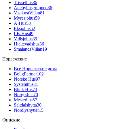
Trivselhus
86
Anebyhusgruppen
86
VastkustVillan
81
Myresjohus
59
A-Hus
53
Eksjohus
52
LB-Hus
49
Vallsjohus
39
Hjaltevadshus
36
SmalandsVillan
19
Норвежские
Все Норвежские дома
BoligPartner
102
Norske Hus
97
Systemhus
81
Blink Hus
73
Norgeshus
70
Mesterhus
57
Saltdalshytta
30
Nordlyshytter
15
Финские