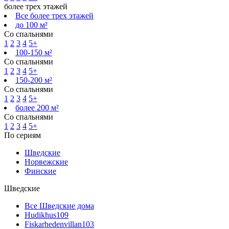
более трех этажей
Все более трех этажей
до 100 м²
Со спальнями
1
2
3
4
5+
100-150 м²
Со спальнями
1
2
3
4
5+
150-200 м²
Со спальнями
1
2
3
4
5+
более 200 м²
Со спальнями
1
2
3
4
5+
По сериям
Шведские
Норвежские
Финские
Шведские
Все Шведские дома
Hudikhus
109
Fiskarhedenvillan
103