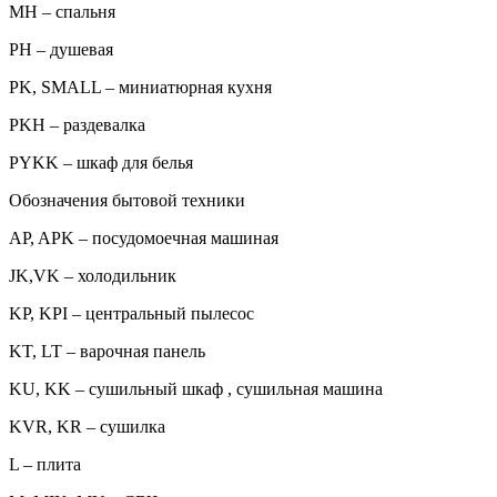
MH – спальня
PH – душевая
PK, SMALL – миниатюрная кухня
PKH – раздевалка
PYKK – шкаф для белья
Обозначения бытовой техники
AP, APK – посудомоечная машиная
JK,VK – холодильник
KP, KPI – центральный пылесос
KT, LT – варочная панель
KU, KK – сушильный шкаф , сушильная машина
KVR, KR – сушилка
L – плита