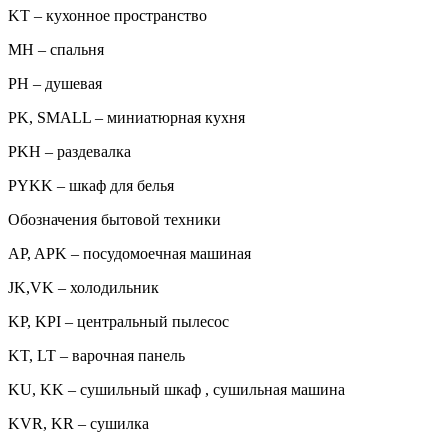
KT – кухонное пространство
MH – спальня
PH – душевая
PK, SMALL – миниатюрная кухня
PKH – раздевалка
PYKK – шкаф для белья
Обозначения бытовой техники
AP, APK – посудомоечная машиная
JK,VK – холодильник
KP, KPI – центральный пылесос
KT, LT – варочная панель
KU, KK – сушильный шкаф , сушильная машина
KVR, KR – сушилка