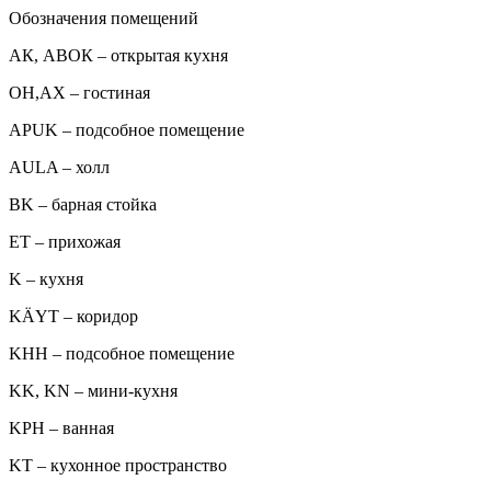
Обозначения помещений
АК, АВОК – открытая кухня
ОН,AX – гостиная
APUK – подсобное помещение
AULA – холл
BK – барная стойка
ET – прихожая
K – кухня
KÄYT – коридор
KHH – подсобное помещение
KK, KN – мини-кухня
KPH – ванная
KT – кухонное пространство