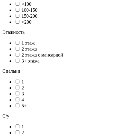
<100
100-150
150-200
>200
Этажность
1 этаж
2 этажа
2 этажа с мансардой
3+ этажа
Спальни
1
2
3
4
5+
С/у
1
2