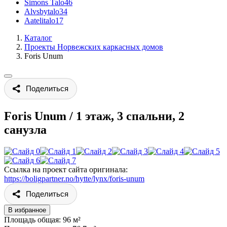
Simons Talo
46
Alvsbytalo
34
Aatelitalo
17
Каталог
Проекты Норвежских каркасных домов
Foris Unum
Поделиться
Foris Unum
/
1 этаж, 3 спальни, 2
санузла
Ссылка на проект сайта оригинала:
https://boligpartner.no/hytte/lynx/foris-unum
Поделиться
В избранное
Площадь общая: 96 м²