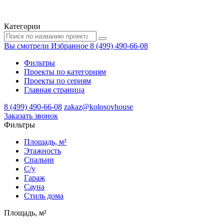
Категории
Вы смотрели
Избранное
8 (499) 490-66-08
Фильтры
Проекты по категориям
Проекты по сериям
Главная страница
8 (499) 490-66-08
zakaz@kolosovhouse
3аказать звонок
Фильтры
Площадь, м²
Этажность
Спальни
С/у
Гараж
Сауна
Стиль дома
Площадь, м²