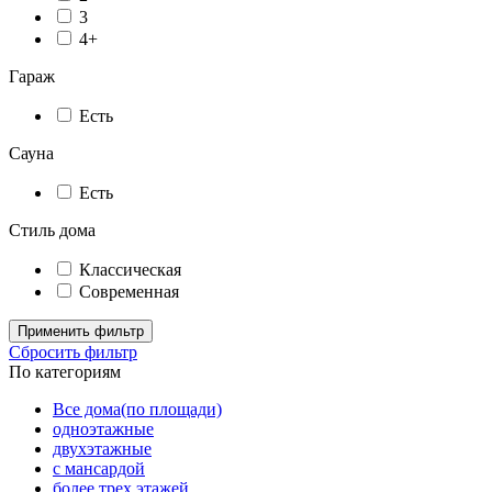
3
4+
Гараж
Есть
Сауна
Есть
Стиль дома
Классическая
Современная
Применить фильтр
Сбросить фильтр
По категориям
Все дома(по площади)
одноэтажные
двухэтажные
с мансардой
более трех этажей