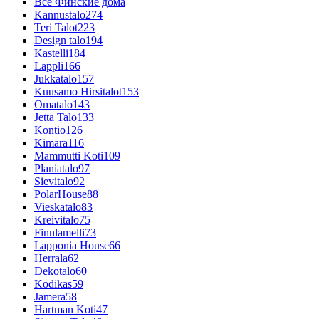
Все Финские дома
Kannustalo
274
Teri Talot
223
Design talo
194
Kastelli
184
Lappli
166
Jukkatalo
157
Kuusamo Hirsitalot
153
Omatalo
143
Jetta Talo
133
Kontio
126
Kimara
116
Mammutti Koti
109
Planiatalo
97
Sievitalo
92
PolarHouse
88
Vieskatalo
83
Kreivitalo
75
Finnlamelli
73
Lapponia House
66
Herrala
62
Dekotalo
60
Kodikas
59
Jamera
58
Hartman Koti
47