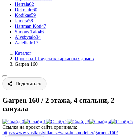
Herrala
62
Dekotalo
60
Kodikas
59
Jamera
58
Hartman Koti
47
Simons Talo
46
Alvsbytalo
34
Aatelitalo
17
Каталог
Проекты Шведских каркасных домов
Garpen 160
Поделиться
Garpen 160
/
2 этажа, 4 спальни, 2
санузла
Ссылка на проект сайта оригинала:
https://www.vastkustvillan.se/vara-husmodeller/garpen-160/