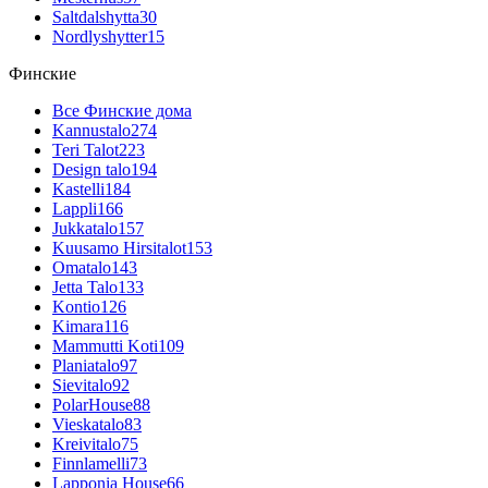
Saltdalshytta
30
Nordlyshytter
15
Финские
Все Финские дома
Kannustalo
274
Teri Talot
223
Design talo
194
Kastelli
184
Lappli
166
Jukkatalo
157
Kuusamo Hirsitalot
153
Omatalo
143
Jetta Talo
133
Kontio
126
Kimara
116
Mammutti Koti
109
Planiatalo
97
Sievitalo
92
PolarHouse
88
Vieskatalo
83
Kreivitalo
75
Finnlamelli
73
Lapponia House
66