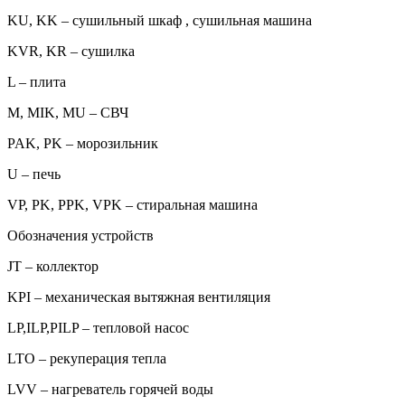
KU, KK – сушильный шкаф , сушильная машина
KVR, KR – сушилка
L – плита
M, MIK, MU – СВЧ
PAK, PK – морозильник
U – печь
VP, PK, PPK, VPK – стиральная машина
Обозначения устройств
JT – коллектор
KPI – механическая вытяжная вентиляция
LP,ILP,PILP – тепловой насос
LTO – рекуперация тепла
LVV – нагреватель горячей воды