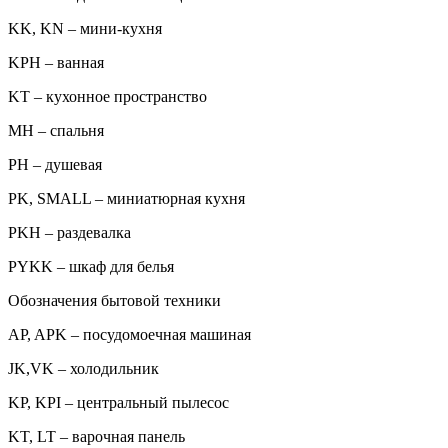
KK, KN – мини-кухня
KPH – ванная
KT – кухонное пространство
MH – спальня
PH – душевая
PK, SMALL – миниатюрная кухня
PKH – раздевалка
PYKK – шкаф для белья
Обозначения бытовой техники
AP, APK – посудомоечная машиная
JK,VK – холодильник
KP, KPI – центральный пылесос
KT, LT – варочная панель