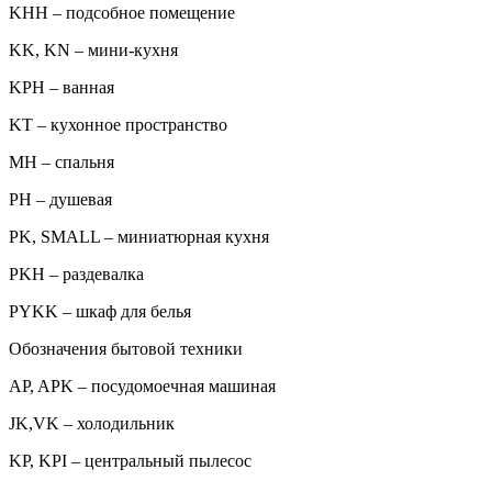
KHH – подсобное помещение
KK, KN – мини-кухня
KPH – ванная
KT – кухонное пространство
MH – спальня
PH – душевая
PK, SMALL – миниатюрная кухня
PKH – раздевалка
PYKK – шкаф для белья
Обозначения бытовой техники
AP, APK – посудомоечная машиная
JK,VK – холодильник
KP, KPI – центральный пылесос