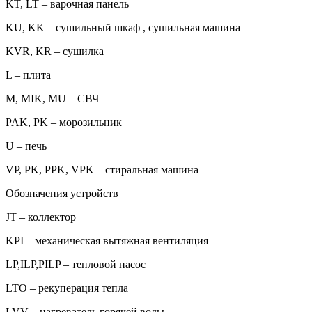
KT, LT – варочная панель
KU, KK – сушильный шкаф , сушильная машина
KVR, KR – сушилка
L – плита
M, MIK, MU – СВЧ
PAK, PK – морозильник
U – печь
VP, PK, PPK, VPK – стиральная машина
Обозначения устройств
JT – коллектор
KPI – механическая вытяжная вентиляция
LP,ILP,PILP – тепловой насос
LTO – рекуперация тепла
LVV – нагреватель горячей воды