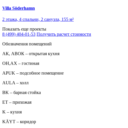
Villa Söderhamn
2 этажа, 4 спальни, 2 санузла, 155 м²
Показать еще проекты
8 (499) 404-01-53
Получить расчет стоимости
Обозначения помещений
АК, АВОК – открытая кухня
ОН,AX – гостиная
APUK – подсобное помещение
AULA – холл
BK – барная стойка
ET – прихожая
K – кухня
KÄYT – коридор