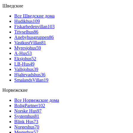
Шведские
Все Шведские дома
Hudikhus
109
Fiskarhedenvillan
103
Trivselhus
86
Anebyhusgruppen
86
VastkustVillan
81
Myresjohus
59
A-Hus
53
Eksjohus
52
LB-Hus
49
Vallsjohus
39
Hjaltevadshus
36
SmalandsVillan
19
Норвежские
Все Норвежские дома
BoligPartner
102
Norske Hus
97
Systemhus
81
Blink Hus
73
Norgeshus
70
Mesterhus
57