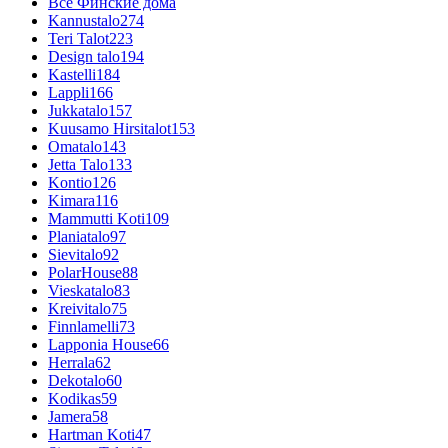
Все Финские дома
Kannustalo
274
Teri Talot
223
Design talo
194
Kastelli
184
Lappli
166
Jukkatalo
157
Kuusamo Hirsitalot
153
Omatalo
143
Jetta Talo
133
Kontio
126
Kimara
116
Mammutti Koti
109
Planiatalo
97
Sievitalo
92
PolarHouse
88
Vieskatalo
83
Kreivitalo
75
Finnlamelli
73
Lapponia House
66
Herrala
62
Dekotalo
60
Kodikas
59
Jamera
58
Hartman Koti
47