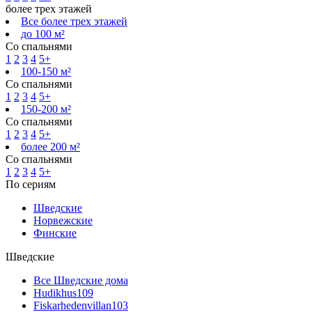
более трех этажей
Все более трех этажей
до 100 м²
Со спальнями
1
2
3
4
5+
100-150 м²
Со спальнями
1
2
3
4
5+
150-200 м²
Со спальнями
1
2
3
4
5+
более 200 м²
Со спальнями
1
2
3
4
5+
По сериям
Шведские
Норвежские
Финские
Шведские
Все Шведские дома
Hudikhus
109
Fiskarhedenvillan
103