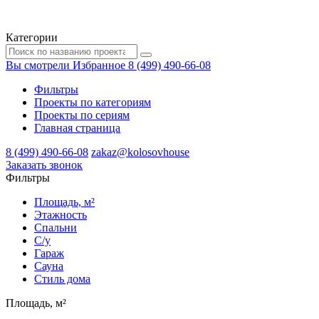
Категории
Вы смотрели
Избранное
8 (499) 490-66-08
Фильтры
Проекты по категориям
Проекты по сериям
Главная страница
8 (499) 490-66-08
zakaz@kolosovhouse
3аказать звонок
Фильтры
Площадь, м²
Этажность
Спальни
С/у
Гараж
Сауна
Стиль дома
Площадь, м²