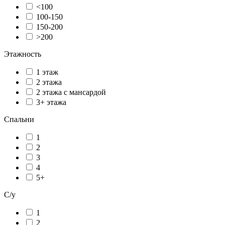
<100
100-150
150-200
>200
Этажность
1 этаж
2 этажа
2 этажа с мансардой
3+ этажа
Спальни
1
2
3
4
5+
С/у
1
2