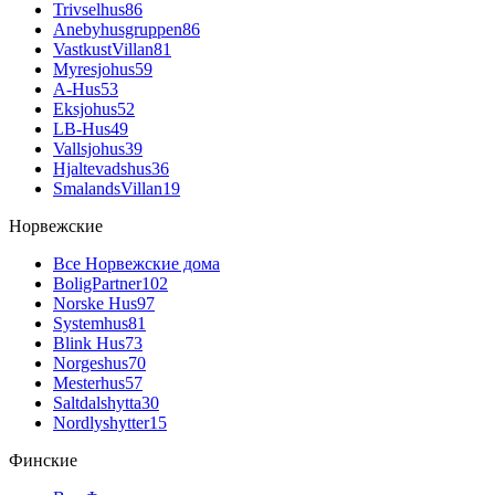
Trivselhus
86
Anebyhusgruppen
86
VastkustVillan
81
Myresjohus
59
A-Hus
53
Eksjohus
52
LB-Hus
49
Vallsjohus
39
Hjaltevadshus
36
SmalandsVillan
19
Норвежские
Все Норвежские дома
BoligPartner
102
Norske Hus
97
Systemhus
81
Blink Hus
73
Norgeshus
70
Mesterhus
57
Saltdalshytta
30
Nordlyshytter
15
Финские