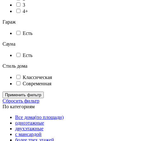
3
4+
Гараж
Есть
Сауна
Есть
Стиль дома
Классическая
Современная
Применить фильтр
Сбросить фильтр
По категориям
Все дома(по площади)
одноэтажные
двухэтажные
с мансардой
более трех этажей