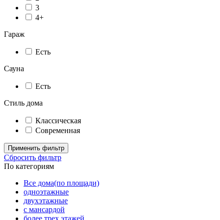
3
4+
Гараж
Есть
Сауна
Есть
Стиль дома
Классическая
Современная
Применить фильтр
Сбросить фильтр
По категориям
Все дома(по площади)
одноэтажные
двухэтажные
с мансардой
более трех этажей