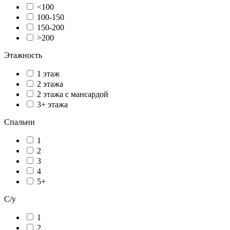
<100
100-150
150-200
>200
Этажность
1 этаж
2 этажа
2 этажа с мансардой
3+ этажа
Спальни
1
2
3
4
5+
С/у
1
2