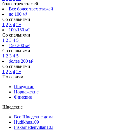
более трех этажей
Все более трех этажей
до 100 м²
Со спальнями
1
2
3
4
5+
100-150 м²
Со спальнями
1
2
3
4
5+
150-200 м²
Со спальнями
1
2
3
4
5+
более 200 м²
Со спальнями
1
2
3
4
5+
По сериям
Шведские
Норвежские
Финские
Шведские
Все Шведские дома
Hudikhus
109
Fiskarhedenvillan
103