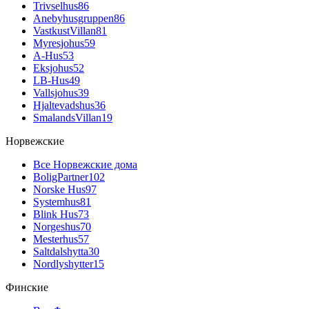
Trivselhus
86
Anebyhusgruppen
86
VastkustVillan
81
Myresjohus
59
A-Hus
53
Eksjohus
52
LB-Hus
49
Vallsjohus
39
Hjaltevadshus
36
SmalandsVillan
19
Норвежские
Все Норвежские дома
BoligPartner
102
Norske Hus
97
Systemhus
81
Blink Hus
73
Norgeshus
70
Mesterhus
57
Saltdalshytta
30
Nordlyshytter
15
Финские