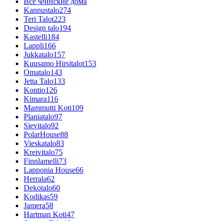
Все Финские дома
Kannustalo
274
Teri Talot
223
Design talo
194
Kastelli
184
Lappli
166
Jukkatalo
157
Kuusamo Hirsitalot
153
Omatalo
143
Jetta Talo
133
Kontio
126
Kimara
116
Mammutti Koti
109
Planiatalo
97
Sievitalo
92
PolarHouse
88
Vieskatalo
83
Kreivitalo
75
Finnlamelli
73
Lapponia House
66
Herrala
62
Dekotalo
60
Kodikas
59
Jamera
58
Hartman Koti
47