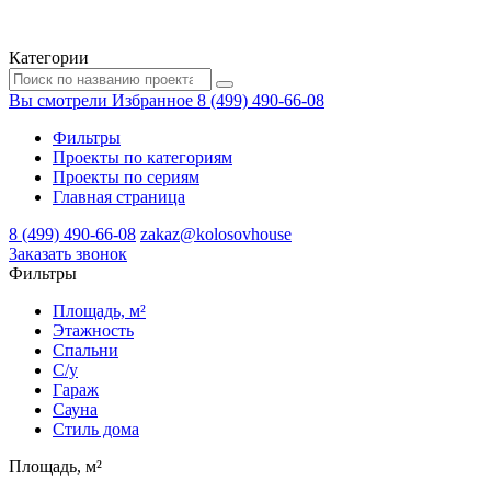
Категории
Вы смотрели
Избранное
8 (499) 490-66-08
Фильтры
Проекты по категориям
Проекты по сериям
Главная страница
8 (499) 490-66-08
zakaz@kolosovhouse
3аказать звонок
Фильтры
Площадь, м²
Этажность
Спальни
С/у
Гараж
Сауна
Стиль дома
Площадь, м²