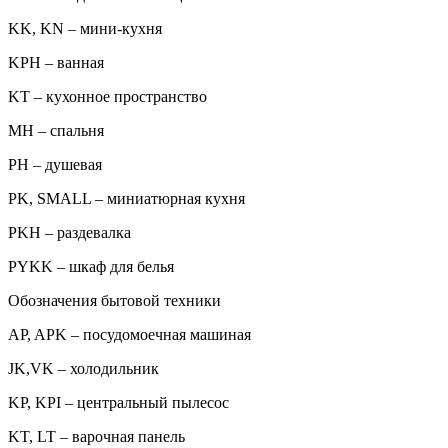
KK, KN – мини-кухня
KPH – ванная
KT – кухонное пространство
MH – спальня
PH – душевая
PK, SMALL – миниатюрная кухня
PKH – раздевалка
PYKK – шкаф для белья
Обозначения бытовой техники
AP, APK – посудомоечная машиная
JK,VK – холодильник
KP, KPI – центральный пылесос
KT, LT – варочная панель