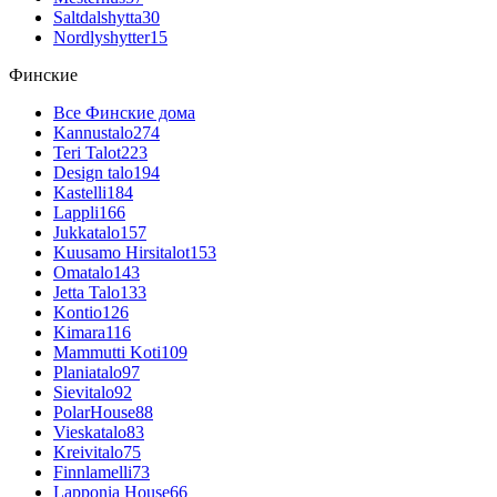
Saltdalshytta
30
Nordlyshytter
15
Финские
Все Финские дома
Kannustalo
274
Teri Talot
223
Design talo
194
Kastelli
184
Lappli
166
Jukkatalo
157
Kuusamo Hirsitalot
153
Omatalo
143
Jetta Talo
133
Kontio
126
Kimara
116
Mammutti Koti
109
Planiatalo
97
Sievitalo
92
PolarHouse
88
Vieskatalo
83
Kreivitalo
75
Finnlamelli
73
Lapponia House
66