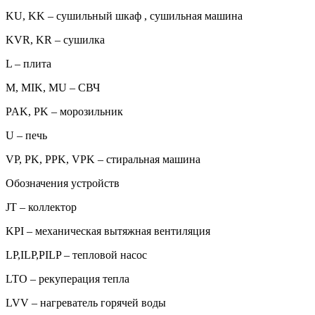
KU, KK – сушильный шкаф , сушильная машина
KVR, KR – сушилка
L – плита
M, MIK, MU – СВЧ
PAK, PK – морозильник
U – печь
VP, PK, PPK, VPK – стиральная машина
Обозначения устройств
JT – коллектор
KPI – механическая вытяжная вентиляция
LP,ILP,PILP – тепловой насос
LTO – рекуперация тепла
LVV – нагреватель горячей воды