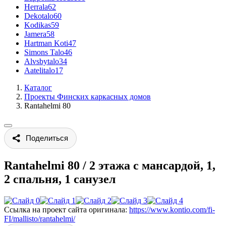
Herrala
62
Dekotalo
60
Kodikas
59
Jamera
58
Hartman Koti
47
Simons Talo
46
Alvsbytalo
34
Aatelitalo
17
Каталог
Проекты Финских каркасных домов
Rantahelmi 80
Поделиться
Rantahelmi 80
/
2 этажа с мансардой, 1,
2 спальня, 1 санузел
Ссылка на проект сайта оригинала:
https://www.kontio.com/fi-
FI/mallisto/rantahelmi/