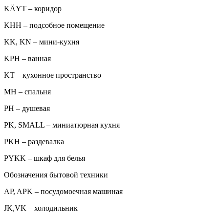
KÄYT – коридор
KHH – подсобное помещение
KK, KN – мини-кухня
KPH – ванная
KT – кухонное пространство
MH – спальня
PH – душевая
PK, SMALL – миниатюрная кухня
PKH – раздевалка
PYKK – шкаф для белья
Обозначения бытовой техники
AP, APK – посудомоечная машиная
JK,VK – холодильник