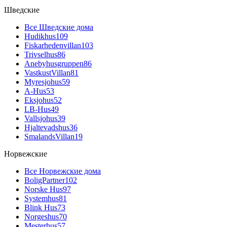
Шведские
Все Шведские дома
Hudikhus
109
Fiskarhedenvillan
103
Trivselhus
86
Anebyhusgruppen
86
VastkustVillan
81
Myresjohus
59
A-Hus
53
Eksjohus
52
LB-Hus
49
Vallsjohus
39
Hjaltevadshus
36
SmalandsVillan
19
Норвежские
Все Норвежские дома
BoligPartner
102
Norske Hus
97
Systemhus
81
Blink Hus
73
Norgeshus
70
Mesterhus
57