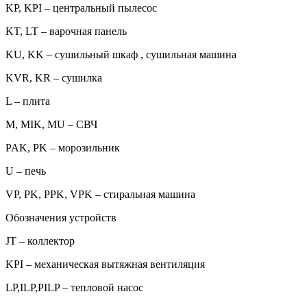
KP, KPI – центральный пылесос
KT, LT – варочная панель
KU, KK – сушильный шкаф , сушильная машина
KVR, KR – сушилка
L – плита
M, MIK, MU – СВЧ
PAK, PK – морозильник
U – печь
VP, PK, PPK, VPK – стиральная машина
Обозначения устройств
JT – коллектор
KPI – механическая вытяжная вентиляция
LP,ILP,PILP – тепловой насос