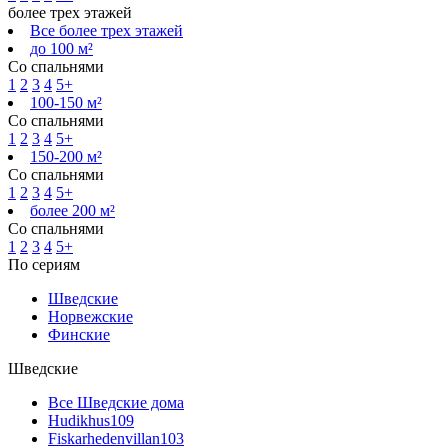
более трех этажей
Все более трех этажей
до 100 м²
Со спальнями
1
2
3
4
5+
100-150 м²
Со спальнями
1
2
3
4
5+
150-200 м²
Со спальнями
1
2
3
4
5+
более 200 м²
Со спальнями
1
2
3
4
5+
По сериям
Шведские
Норвежские
Финские
Шведские
Все Шведские дома
Hudikhus
109
Fiskarhedenvillan
103