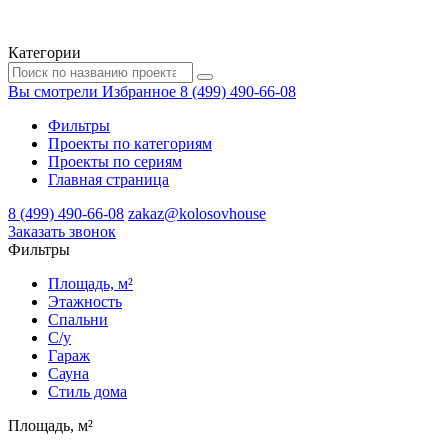
Категории
Вы смотрели
Избранное
8 (499) 490-66-08
Фильтры
Проекты по категориям
Проекты по сериям
Главная страница
8 (499) 490-66-08
zakaz@kolosovhouse
3аказать звонок
Фильтры
Площадь, м²
Этажность
Спальни
С/у
Гараж
Сауна
Стиль дома
Площадь, м²