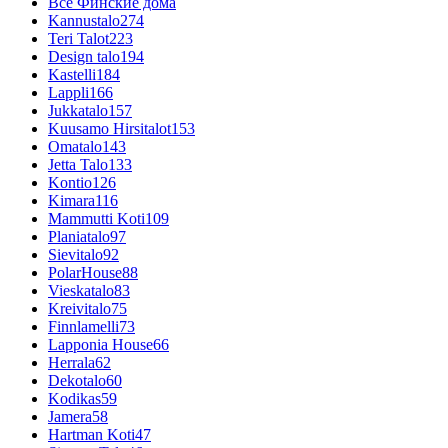
Все Финские дома
Kannustalo
274
Teri Talot
223
Design talo
194
Kastelli
184
Lappli
166
Jukkatalo
157
Kuusamo Hirsitalot
153
Omatalo
143
Jetta Talo
133
Kontio
126
Kimara
116
Mammutti Koti
109
Planiatalo
97
Sievitalo
92
PolarHouse
88
Vieskatalo
83
Kreivitalo
75
Finnlamelli
73
Lapponia House
66
Herrala
62
Dekotalo
60
Kodikas
59
Jamera
58
Hartman Koti
47