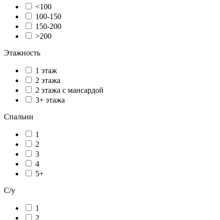
<100
100-150
150-200
>200
Этажность
1 этаж
2 этажа
2 этажа с мансардой
3+ этажа
Спальни
1
2
3
4
5+
С/у
1
2