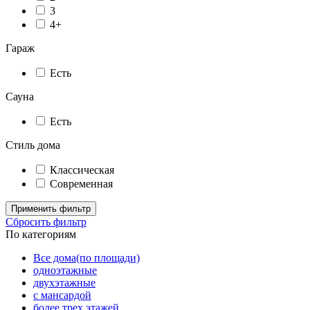
3
4+
Гараж
Есть
Сауна
Есть
Стиль дома
Классическая
Современная
Применить фильтр
Сбросить фильтр
По категориям
Все дома(по площади)
одноэтажные
двухэтажные
с мансардой
более трех этажей