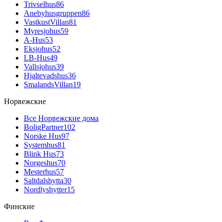
Trivselhus
86
Anebyhusgruppen
86
VastkustVillan
81
Myresjohus
59
A-Hus
53
Eksjohus
52
LB-Hus
49
Vallsjohus
39
Hjaltevadshus
36
SmalandsVillan
19
Норвежские
Все Норвежские дома
BoligPartner
102
Norske Hus
97
Systemhus
81
Blink Hus
73
Norgeshus
70
Mesterhus
57
Saltdalshytta
30
Nordlyshytter
15
Финские