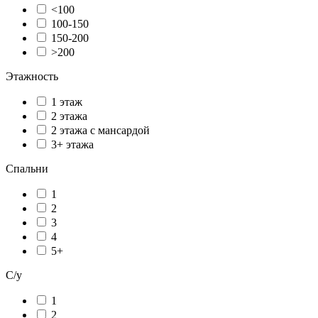
<100
100-150
150-200
>200
Этажность
1 этаж
2 этажа
2 этажа с мансардой
3+ этажа
Спальни
1
2
3
4
5+
С/у
1
2