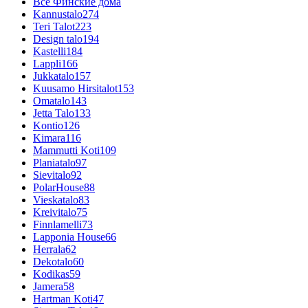
Все Финские дома
Kannustalo
274
Teri Talot
223
Design talo
194
Kastelli
184
Lappli
166
Jukkatalo
157
Kuusamo Hirsitalot
153
Omatalo
143
Jetta Talo
133
Kontio
126
Kimara
116
Mammutti Koti
109
Planiatalo
97
Sievitalo
92
PolarHouse
88
Vieskatalo
83
Kreivitalo
75
Finnlamelli
73
Lapponia House
66
Herrala
62
Dekotalo
60
Kodikas
59
Jamera
58
Hartman Koti
47