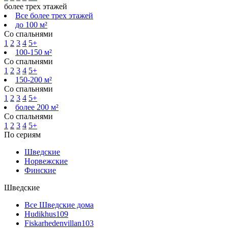
более трех этажей
Все более трех этажей
до 100 м²
Со спальнями
1
2
3
4
5+
100-150 м²
Со спальнями
1
2
3
4
5+
150-200 м²
Со спальнями
1
2
3
4
5+
более 200 м²
Со спальнями
1
2
3
4
5+
По сериям
Шведские
Норвежские
Финские
Шведские
Все Шведские дома
Hudikhus
109
Fiskarhedenvillan
103