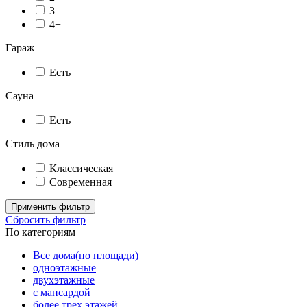
3
4+
Гараж
Есть
Сауна
Есть
Стиль дома
Классическая
Современная
Применить фильтр
Сбросить фильтр
По категориям
Все дома(по площади)
одноэтажные
двухэтажные
с мансардой
более трех этажей