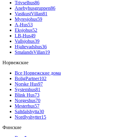
Trivselhus
86
Anebyhusgruppen
86
VastkustVillan
81
Myresjohus
59
A-Hus
53
Eksjohus
52
LB-Hus
49
Vallsjohus
39
Hjaltevadshus
36
SmalandsVillan
19
Норвежские
Все Норвежские дома
BoligPartner
102
Norske Hus
97
Systemhus
81
Blink Hus
73
Norgeshus
70
Mesterhus
57
Saltdalshytta
30
Nordlyshytter
15
Финские