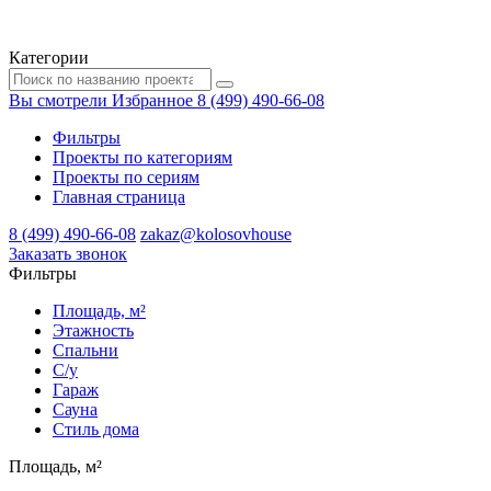
Категории
Вы смотрели
Избранное
8 (499) 490-66-08
Фильтры
Проекты по категориям
Проекты по сериям
Главная страница
8 (499) 490-66-08
zakaz@kolosovhouse
3аказать звонок
Фильтры
Площадь, м²
Этажность
Спальни
С/у
Гараж
Сауна
Стиль дома
Площадь, м²