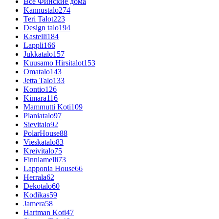
Все Финские дома
Kannustalo
274
Teri Talot
223
Design talo
194
Kastelli
184
Lappli
166
Jukkatalo
157
Kuusamo Hirsitalot
153
Omatalo
143
Jetta Talo
133
Kontio
126
Kimara
116
Mammutti Koti
109
Planiatalo
97
Sievitalo
92
PolarHouse
88
Vieskatalo
83
Kreivitalo
75
Finnlamelli
73
Lapponia House
66
Herrala
62
Dekotalo
60
Kodikas
59
Jamera
58
Hartman Koti
47