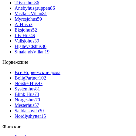
Trivselhus
86
Anebyhusgruppen
86
VastkustVillan
81
Myresjohus
59
A-Hus
53
Eksjohus
52
LB-Hus
49
Vallsjohus
39
Hjaltevadshus
36
SmalandsVillan
19
Норвежские
Все Норвежские дома
BoligPartner
102
Norske Hus
97
Systemhus
81
Blink Hus
73
Norgeshus
70
Mesterhus
57
Saltdalshytta
30
Nordlyshytter
15
Финские