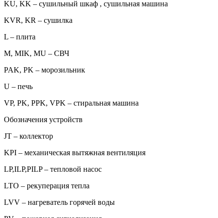
KU, KK – сушильный шкаф , сушильная машина
KVR, KR – сушилка
L – плита
M, MIK, MU – СВЧ
PAK, PK – морозильник
U – печь
VP, PK, PPK, VPK – стиральная машина
Обозначения устройств
JT – коллектор
KPI – механическая вытяжная вентиляция
LP,ILP,PILP – тепловой насос
LTO – рекуперация тепла
LVV – нагреватель горячей воды