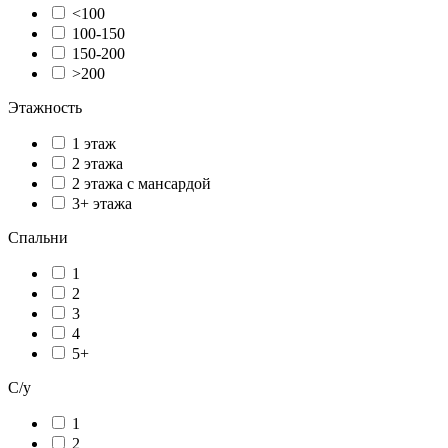
<100
100-150
150-200
>200
Этажность
1 этаж
2 этажа
2 этажа с мансардой
3+ этажа
Спальни
1
2
3
4
5+
С/у
1
2