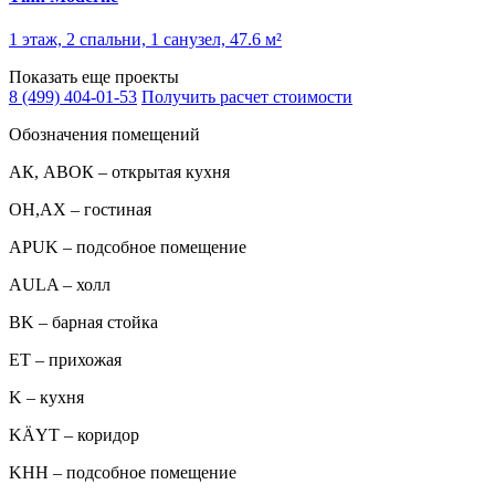
1 этаж, 2 спальни, 1 санузел, 47.6 м²
Показать еще проекты
8 (499) 404-01-53
Получить расчет стоимости
Обозначения помещений
АК, АВОК – открытая кухня
ОН,AX – гостиная
APUK – подсобное помещение
AULA – холл
BK – барная стойка
ET – прихожая
K – кухня
KÄYT – коридор
KHH – подсобное помещение