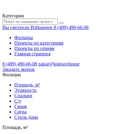
Категории
Вы смотрели
Избранное
8 (499) 490-66-08
Фильтры
Проекты по категориям
Проекты по сериям
Главная страница
8 (499) 490-66-08
zakaz@kolosovhouse
3аказать звонок
Фильтры
Площадь, м²
Этажность
Спальни
С/у
Гараж
Сауна
Стиль дома
Площадь, м²