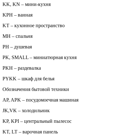
KK, KN – мини-кухня
KPH – ванная
KT – кухонное пространство
MH – спальня
PH – душевая
PK, SMALL – миниатюрная кухня
PKH – раздевалка
PYKK – шкаф для белья
Обозначения бытовой техники
AP, APK – посудомоечная машиная
JK,VK – холодильник
KP, KPI – центральный пылесос
KT, LT – варочная панель