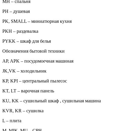
MH – спальня
PH – душевая
PK, SMALL – миниатюрная кухня
PKH – раздевалка
PYKK – шкаф для белья
Обозначения бытовой техники
AP, APK – посудомоечная машиная
JK,VK – холодильник
KP, KPI – центральный пылесос
KT, LT – варочная панель
KU, KK – сушильный шкаф , сушильная машина
KVR, KR – сушилка
L – плита
M, MIK, MU – СВЧ