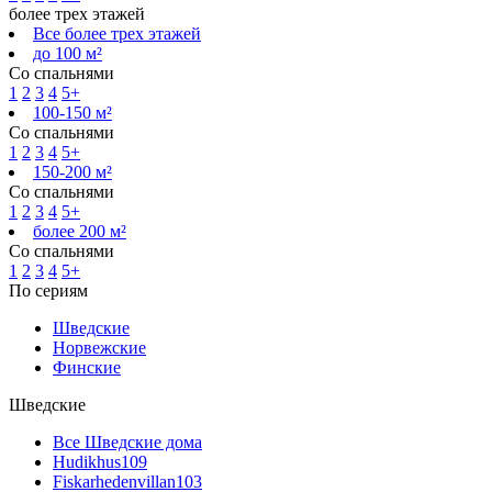
более трех этажей
Все более трех этажей
до 100 м²
Со спальнями
1
2
3
4
5+
100-150 м²
Со спальнями
1
2
3
4
5+
150-200 м²
Со спальнями
1
2
3
4
5+
более 200 м²
Со спальнями
1
2
3
4
5+
По сериям
Шведские
Норвежские
Финские
Шведские
Все Шведские дома
Hudikhus
109
Fiskarhedenvillan
103