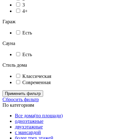
3
4+
Гараж
Есть
Сауна
Есть
Стиль дома
Классическая
Современная
Применить фильтр
Сбросить фильтр
По категориям
Все дома(по площади)
одноэтажные
двухэтажные
с мансардой
более трех этажей