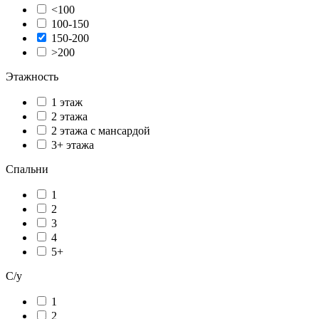
<100
100-150
150-200
>200
Этажность
1 этаж
2 этажа
2 этажа с мансардой
3+ этажа
Спальни
1
2
3
4
5+
С/у
1
2