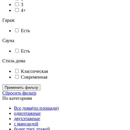
3
4+
Гараж
Есть
Сауна
Есть
Стиль дома
Классическая
Современная
Применить фильтр
Сбросить фильтр
По категориям
Все дома(по площади)
одноэтажные
двухэтажные
с мансардой
более трех этажей