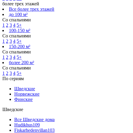
более трех этажей
Все более трех этажей
до 100 м²
Со спальнями
1
2
3
4
5+
100-150 м²
Со спальнями
1
2
3
4
5+
150-200 м²
Со спальнями
1
2
3
4
5+
более 200 м²
Со спальнями
1
2
3
4
5+
По сериям
Шведские
Норвежские
Финские
Шведские
Все Шведские дома
Hudikhus
109
Fiskarhedenvillan
103