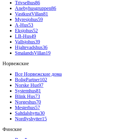
Trivselhus
86
Anebyhusgruppen
86
VastkustVillan
81
Myresjohus
59
A-Hus
53
Eksjohus
52
LB-Hus
49
Vallsjohus
39
Hjaltevadshus
36
SmalandsVillan
19
Норвежские
Все Норвежские дома
BoligPartner
102
Norske Hus
97
Systemhus
81
Blink Hus
73
Norgeshus
70
Mesterhus
57
Saltdalshytta
30
Nordlyshytter
15
Финские