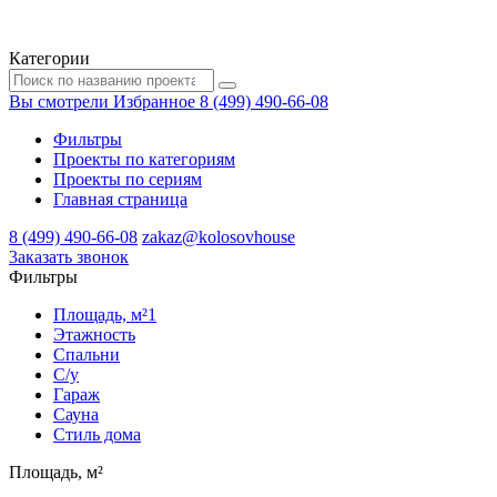
Категории
Вы смотрели
Избранное
8 (499) 490-66-08
Фильтры
Проекты по категориям
Проекты по сериям
Главная страница
8 (499) 490-66-08
zakaz@kolosovhouse
3аказать звонок
Фильтры
Площадь, м²
1
Этажность
Спальни
С/у
Гараж
Сауна
Стиль дома
Площадь, м²