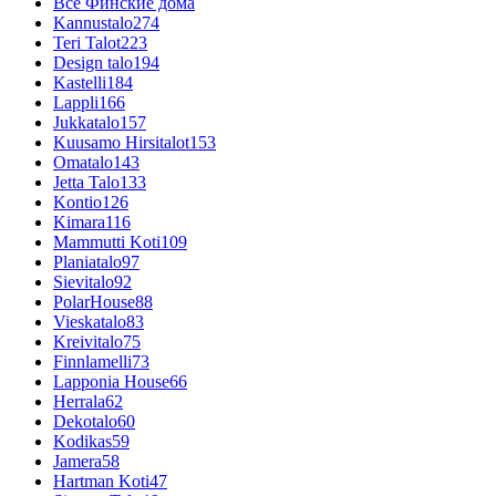
Все Финские дома
Kannustalo
274
Teri Talot
223
Design talo
194
Kastelli
184
Lappli
166
Jukkatalo
157
Kuusamo Hirsitalot
153
Omatalo
143
Jetta Talo
133
Kontio
126
Kimara
116
Mammutti Koti
109
Planiatalo
97
Sievitalo
92
PolarHouse
88
Vieskatalo
83
Kreivitalo
75
Finnlamelli
73
Lapponia House
66
Herrala
62
Dekotalo
60
Kodikas
59
Jamera
58
Hartman Koti
47